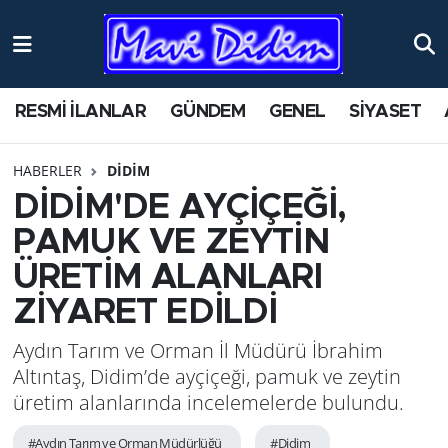
ANTİK YERLER
Nöbetçi Eczaneler
RESMİ İLANLAR
GÜNDEM
GENEL
SİYASET
ASAYİŞ
Hava Durumu
HABERLER
DİDİM
AYDIN
Namaz Vakitleri
DİDİM'DE AYÇİÇEĞİ,
BİLİM VE TEKNOLOJİ
Trafik Durumu
PAMUK VE ZEYTİN
ÜRETİM ALANLARI
ÇEVRE
Süper Lig Puan Durumu ve Fikstür
ZİYARET EDİLDİ
EĞİTİM
Tüm Manşetler
Aydın Tarım ve Orman İl Müdürü İbrahim
Altıntaş, Didim’de ayçiçeği, pamuk ve zeytin
EKONOMİ
Son Dakika Haberleri
üretim alanlarında incelemelerde bulundu.
GENEL
Haber Arşivi
#Aydın Tarım ve Orman Müdürlüğü
#Didim