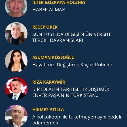
İLTER GÖZKAYA-HOLZHEY
HABER ALMAK
RECEP ÖREK
SON 10 YILDA DEĞİŞEN ÜNİVERSİTE
TERCİH DAVRANIŞLARI
ASUMAN KÖSEOĞLU
Ha­ya­tı­mı­zı De­ğiş­ti­ren Küçük Ru­tin­ler
RIZA KARAYMIR
BİR İDEALİN TARİHSEL İZDÜŞÜMÜ:
ENVER PAŞA’NIN TÜRKİSTAN
MÜCADELESİ VE TÜRK DEVLETLERİ
TEŞKİLATI’NA UZANAN MİRASI
HİKMET ATİLLA
Alkol tü­ke­ten ile tü­ket­me­yen aynı be­de­li
öde­me­me­li