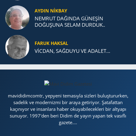
AYDIN NİKBAY
NEMRUT DAĞINDA GÜNEŞİN
DOĞUŞUNA SELAM DURDUK..
FARUK HAKSAL
VİCDAN, SAĞ­DU­YU VE ADA­LET…
mavididimcomtr, yepyeni temasıyla sizleri buluştururken,
sadelik ve modernizmi bir araya getiriyor. Şatafattan
kaçınıyor ve insanlara haber okuyabilecekleri bir altyapı
sunuyor. 1997'den beri Didim de yayın yapan tek vasıflı
gazete....