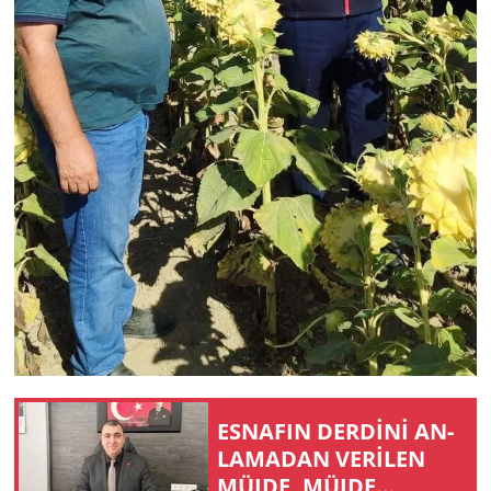
ES­NA­FIN DERDİNİ AN­
LA­MA­DAN VERİLEN
MÜJDE, MÜJDE