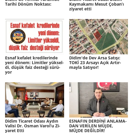
Ta­ri­hi Dönüm Nok­ta­sı:
Kaymakamı Mesut Çoban’ı
ziyaret etti
Esnaf ke­fa­let kre­di­le­rin­de
Didim'de Dev Arsa Sa­tı­şı:
yeni dönem: Li­mit­ler yük­sel­
TOKİ 23 Ar­sa­yı Açık Ar­tır­
di, düşük faiz des­te­ği sü­rü­
may­la Sa­tı­yor!
yor
Didim Ti­ca­ret Odası Aydın
ES­NA­FIN DERDİNİ AN­LA­MA­
Va­li­si Dr. Osman Varol’u Zi­
DAN VERİLEN MÜJDE,
ya­ret Etti
MÜJDE DEĞİLDİR!