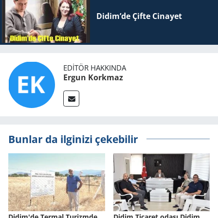
Didim’de Çifte Ci­na­yet
EDITÖR HAKKINDA
Ergun Korkmaz
Bunlar da ilginizi çekebilir
Didim'de Ter­mal Tu­rizm­de
Didim Ticaret odası Didim