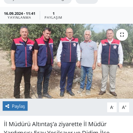
GÜNDEM
16.09.2024 - 11:41
1
YAYINLANMA
PAYLAŞIM
HABERDE İNSAN
KÜLTÜR SANAT
MAGAZİN
POLİTİKA
RESMİ İLANLAR
SAĞLIK
Paylaş
-
+
A
A
SİYASET
İl Müdürü Altıntaş’a ziyarette İl Müdür
SPOR
Yardımcısı Eray Yeşilçayır ve Didim İlçe