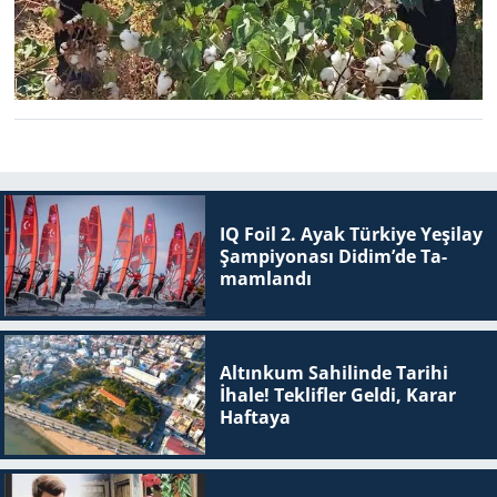
IQ Foil 2. Ayak Tür­ki­ye Ye­şi­lay
Şam­pi­yo­na­sı Didim’de Ta­
mam­lan­dı
Altınkum Sahilinde Tarihi
İhale! Teklifler Geldi, Karar
Haftaya