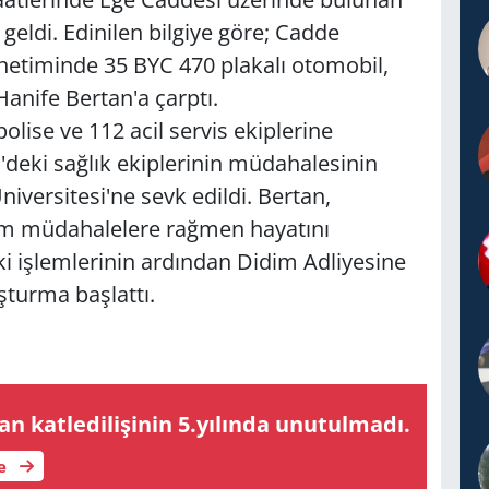
eldi. Edinilen bilgiye göre; Cadde
netiminde 35 BYC 470 plakalı otomobil,
Hanife Bertan'a çarptı.
lise ve 112 acil servis ekiplerine
m'deki sağlık ekiplerinin müdahalesinin
versitesi'ne sevk edildi. Bertan,
tüm müdahalelere rağmen hayatını
ki işlemlerinin ardından Didim Adliyesine
uşturma başlattı.
kat­le­di­li­şi­nin 5.yı­lın­da unu­tul­ma­dı.
le