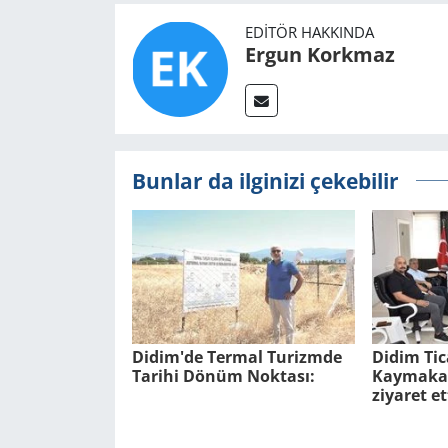
EDITÖR HAKKINDA
Ergun Korkmaz
Bunlar da ilginizi çekebilir
Didim'de Ter­mal Tu­rizm­de
Didim Tic
Ta­ri­hi Dönüm Nok­ta­sı:
Kaymakam
ziyaret et