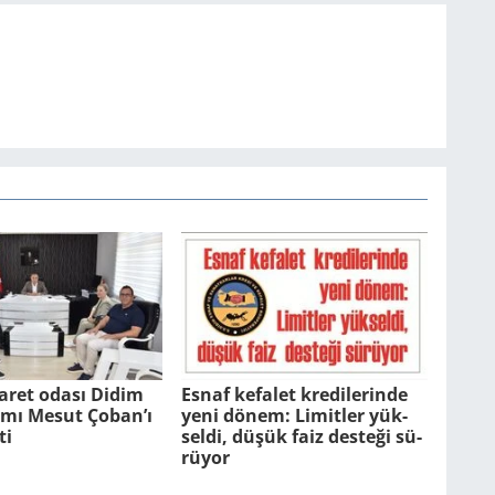
aret odası Didim
Esnaf ke­fa­let kre­di­le­rin­de
ı Mesut Çoban’ı
yeni dönem: Li­mit­ler yük­
ti
sel­di, düşük faiz des­te­ği sü­
rü­yor