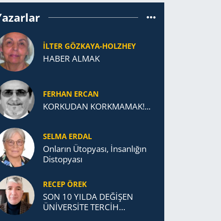
Yazarlar
İLTER GÖZKAYA-HOLZHEY
HABER ALMAK
FERHAN ERCAN
KORKUDAN KORKMAMAK!...
SELMA ERDAL
Onların Ütopyası, İnsanlığın
Distopyası
RECEP ÖREK
SON 10 YILDA DEĞİŞEN
ÜNİVERSİTE TERCİH
DAVRANIŞLARI