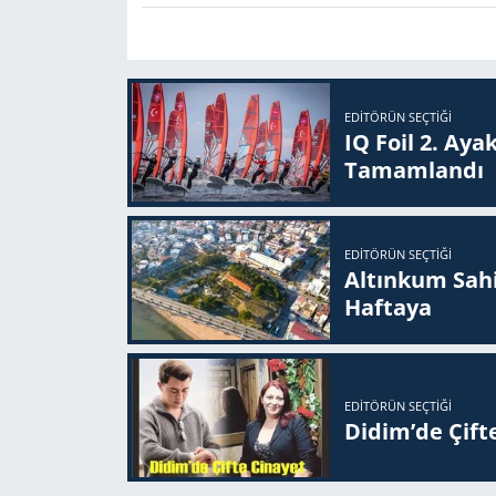
EDITÖRÜN SEÇTIĞI
IQ Foil 2. Ayak
Ta­mam­lan­dı
EDITÖRÜN SEÇTIĞI
Altınkum Sahil
Haftaya
EDITÖRÜN SEÇTIĞI
Didim’de Çifte