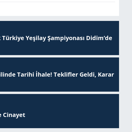
 Tür­ki­ye Ye­şi­lay Şam­pi­yo­na­sı Didim’de
inde Tarihi İhale! Teklifler Geldi, Karar
 Ci­na­yet