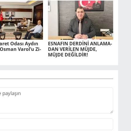
ca­ret Odası Aydın
ES­NA­FIN DERDİNİ AN­LA­MA­
r. Osman Varol’u Zi­
DAN VERİLEN MÜJDE,
MÜJDE DEĞİLDİR!