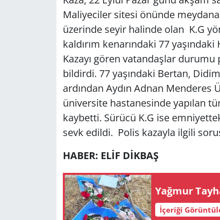
Maliyeciler sitesi önünde meydana g
Yerel
üzerinde seyir halinde olan K.G yö
kaldırım kenarındaki 77 yaşındaki 
Kazayı gören vatandaşlar durumu po
bildirdi. 77 yaşındaki Bertan, Didi
ardından Aydın Adnan Menderes Üni
üniversite hastanesinde yapılan 
kaybetti. Sürücü K.G ise emniyette
sevk edildi. Polis kazayla ilgili sor
HABER: ELİF DİKBAŞ
Yağ­mur Tay­han 
İçeriği Görüntü