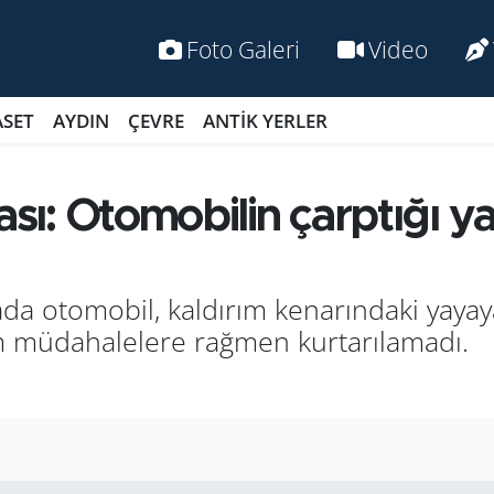
Foto Galeri
Video
ASET
AYDIN
ÇEVRE
ANTİK YERLER
ası: Otomobilin çarptığı y
a otomobil, kaldırım kenarındaki yayay
 müdahalelere rağmen kurtarılamadı.