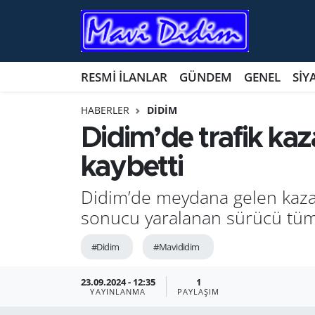
ANTİK YERLER
Nöbetçi Eczaneler
RESMİ İLANLAR
GÜNDEM
GENEL
SİY
ASAYİŞ
Hava Durumu
HABERLER
DİDİM
AYDIN
Namaz Vakitleri
Didim’de trafik kaz
kaybetti
BİLİM VE TEKNOLOJİ
Trafik Durumu
Didim’de meydana gelen kazad
ÇEVRE
Süper Lig Puan Durumu ve Fikstür
sonucu yaralanan sürücü tüm
EĞİTİM
Tüm Manşetler
#Didim
#Mavididim
EKONOMİ
Son Dakika Haberleri
23.09.2024 - 12:35
1
YAYINLANMA
PAYLAŞIM
GENEL
Haber Arşivi