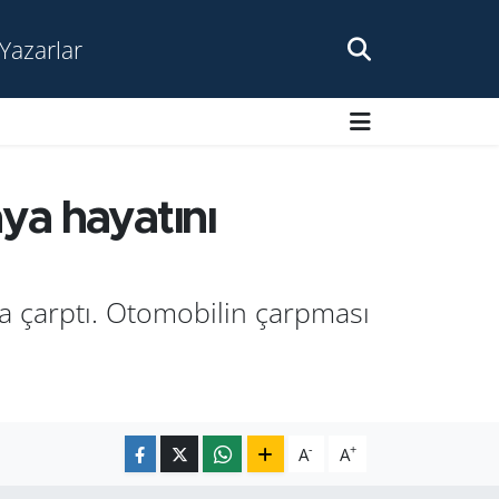
Yazarlar
aya hayatını
a çarptı. Otomobilin çarpması
-
+
A
A