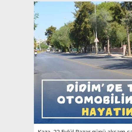
GÜNDEM
HABERDE İNSAN
KÜLTÜR SANAT
MAGAZİN
POLİTİKA
RESMİ İLANLAR
SAĞLIK
SİYASET
SPOR
Kaza, 22 Eylül Pazar günü akşam s