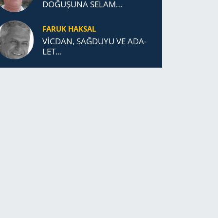
DOĞUŞUNA SELAM
DURDUK..
FARUK HAKSAL
VİCDAN, SAĞ­DU­YU VE ADA­
LET…