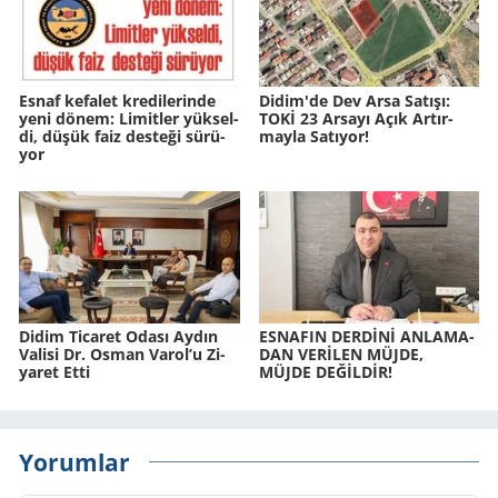
Esnaf ke­fa­let kre­di­le­rin­de
Didim'de Dev Arsa Sa­tı­şı:
yeni dönem: Li­mit­ler yük­sel­
TOKİ 23 Ar­sa­yı Açık Ar­tır­
di, düşük faiz des­te­ği sü­rü­
may­la Sa­tı­yor!
yor
Didim Ti­ca­ret Odası Aydın
ES­NA­FIN DERDİNİ AN­LA­MA­
Va­li­si Dr. Osman Varol’u Zi­
DAN VERİLEN MÜJDE,
ya­ret Etti
MÜJDE DEĞİLDİR!
Yorumlar