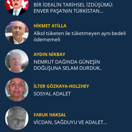
BİR İDEALİN TARİHSEL İZDÜŞÜMÜ:
ENVER PAŞA’NIN TÜRKİSTAN
MÜCADELESİ VE TÜRK DEVLETLERİ
TEŞKİLATI’NA UZANAN MİRASI
HİKMET ATİLLA
Alkol tü­ke­ten ile tü­ket­me­yen aynı be­de­li
öde­me­me­li
AYDIN NİKBAY
NEMRUT DAĞINDA GÜNEŞİN
DOĞUŞUNA SELAM DURDUK..
İLTER GÖZKAYA-HOLZHEY
SOSYAL ADALET
FARUK HAKSAL
VİCDAN, SAĞ­DU­YU VE ADA­LET…