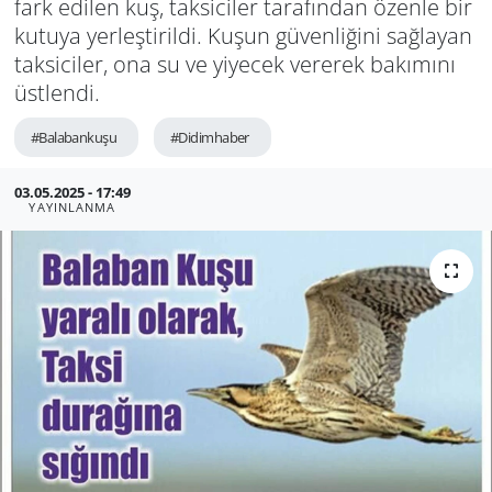
fark edilen kuş, taksiciler tarafından özenle bir
kutuya yerleştirildi. Kuşun güvenliğini sağlayan
GÜNDEM
taksiciler, ona su ve yiyecek vererek bakımını
üstlendi.
HABERDE İNSAN
#Balabankuşu
#Didimhaber
KÜLTÜR SANAT
03.05.2025 - 17:49
MAGAZİN
YAYINLANMA
POLİTİKA
RESMİ İLANLAR
SAĞLIK
SİYASET
SPOR