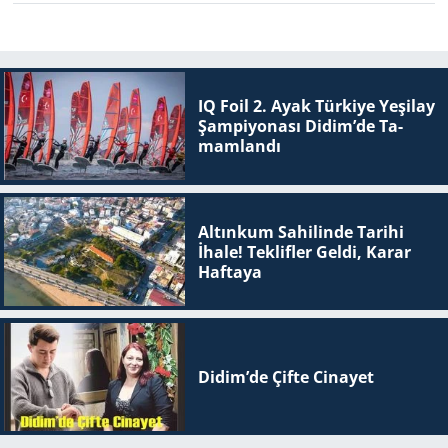
IQ Foil 2. Ayak Tür­ki­ye Ye­şi­lay
Şam­pi­yo­na­sı Didim’de Ta­
mam­lan­dı
Altınkum Sahilinde Tarihi
İhale! Teklifler Geldi, Karar
Haftaya
Didim’de Çifte Ci­na­yet