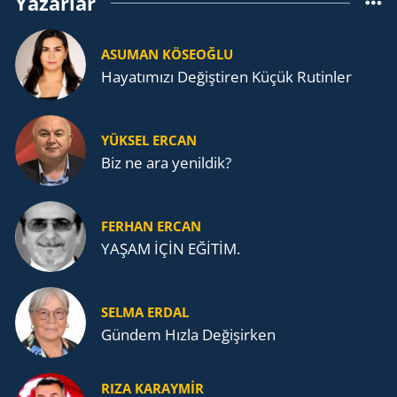
Yazarlar
ASUMAN KÖSEOĞLU
Ha­ya­tı­mı­zı De­ğiş­ti­ren Küçük Ru­tin­ler
YÜKSEL ERCAN
Biz ne ara yenildik?
FERHAN ERCAN
YAŞAM İÇİN EĞİTİM.
SELMA ERDAL
Gündem Hızla Değişirken
RIZA KARAYMIR