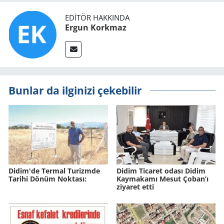
EDITÖR HAKKINDA
Ergun Korkmaz
Bunlar da ilginizi çekebilir
Didim'de Ter­mal Tu­rizm­de
Didim Ticaret odası Didim
Ta­ri­hi Dönüm Nok­ta­sı:
Kaymakamı Mesut Çoban’ı
ziyaret etti