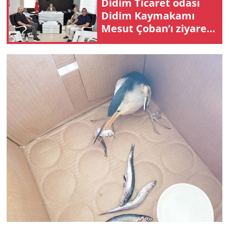
Didim Ticaret odası
Didim Kaymakamı
Mesut Çoban’ı ziyaret
etti