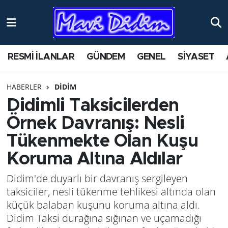
ANTİK YERLER
Nöbetçi Eczaneler
RESMİ İLANLAR
GÜNDEM
GENEL
SİYASET
ASAYİŞ
Hava Durumu
HABERLER
DİDİM
AYDIN
Namaz Vakitleri
Didimli Taksicilerden
BİLİM VE TEKNOLOJİ
Trafik Durumu
Örnek Davranış: Nesli
Tükenmekte Olan Kuşu
ÇEVRE
Süper Lig Puan Durumu ve Fikstür
Koruma Altına Aldılar
EĞİTİM
Tüm Manşetler
Didim'de duyarlı bir davranış sergileyen
taksiciler, nesli tükenme tehlikesi altında olan
EKONOMİ
Son Dakika Haberleri
küçük balaban kuşunu koruma altına aldı.
Didim Taksi durağına sığınan ve uçamadığı
GENEL
Haber Arşivi