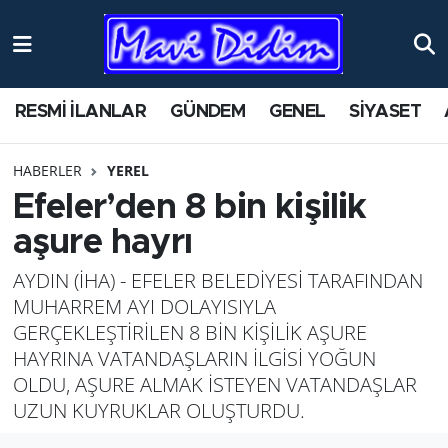
ANTİK YERLER
Nöbetçi Eczaneler
RESMİ İLANLAR
GÜNDEM
GENEL
SİYASET
ASAYİŞ
Hava Durumu
HABERLER
YEREL
AYDIN
Namaz Vakitleri
Efeler’den 8 bin kişilik
BİLİM VE TEKNOLOJİ
Trafik Durumu
aşure hayrı
AYDIN (İHA) - EFELER BELEDİYESİ TARAFINDAN
ÇEVRE
Süper Lig Puan Durumu ve Fikstür
MUHARREM AYI DOLAYISIYLA
EĞİTİM
Tüm Manşetler
GERÇEKLEŞTİRİLEN 8 BİN KİŞİLİK AŞURE
HAYRINA VATANDAŞLARIN İLGİSİ YOĞUN
EKONOMİ
Son Dakika Haberleri
OLDU, AŞURE ALMAK İSTEYEN VATANDAŞLAR
UZUN KUYRUKLAR OLUŞTURDU.
GENEL
Haber Arşivi