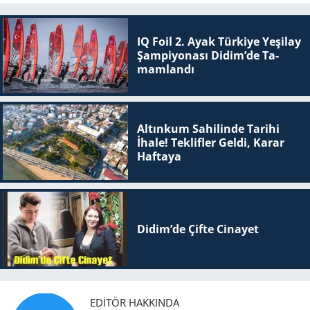
IQ Foil 2. Ayak Tür­ki­ye Ye­şi­lay
Şam­pi­yo­na­sı Didim’de Ta­
mam­lan­dı
Altınkum Sahilinde Tarihi
İhale! Teklifler Geldi, Karar
Haftaya
Didim’de Çifte Ci­na­yet
EDITÖR HAKKINDA