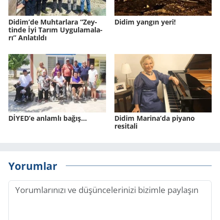
Didim’de Muh­tar­la­ra “Zey­
Didim yangın yeri!
tin­de İyi Tarım Uy­gu­la­ma­la­
rı” An­la­tıl­dı
DİYED’e anlamlı bağış…
Didim Marina’da piyano
resitali
Yorumlar