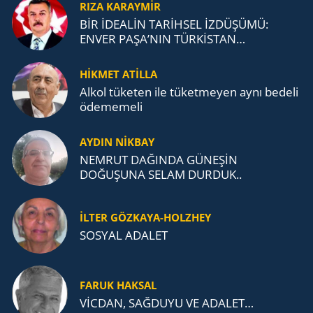
RIZA KARAYMIR
BİR İDEALİN TARİHSEL İZDÜŞÜMÜ:
ENVER PAŞA’NIN TÜRKİSTAN
MÜCADELESİ VE TÜRK DEVLETLERİ
TEŞKİLATI’NA UZANAN MİRASI
HİKMET ATİLLA
Alkol tü­ke­ten ile tü­ket­me­yen aynı be­de­li
öde­me­me­li
AYDIN NİKBAY
NEMRUT DAĞINDA GÜNEŞİN
DOĞUŞUNA SELAM DURDUK..
İLTER GÖZKAYA-HOLZHEY
SOSYAL ADALET
FARUK HAKSAL
VİCDAN, SAĞ­DU­YU VE ADA­LET…