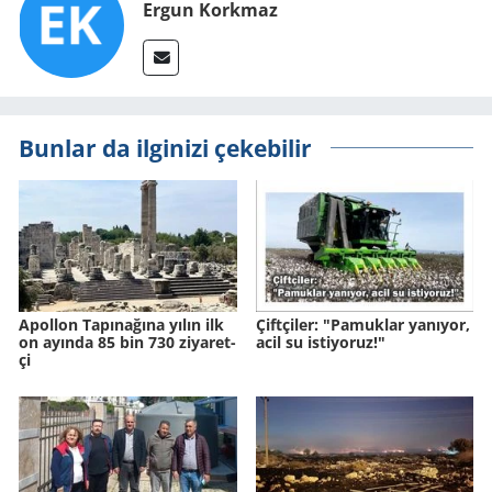
Ergun Korkmaz
Bunlar da ilginizi çekebilir
Apol­lon Ta­pı­na­ğına yılın ilk
Çift­çi­ler: "Pa­muk­lar ya­nı­yor,
on ayın­da 85 bin 730 zi­ya­ret­
acil su is­ti­yo­ruz!"
çi