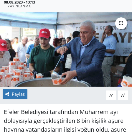
08.08.2023 - 13:13
YAYINLANMA
GÜNDEM
HABERDE İNSAN
KÜLTÜR SANAT
MAGAZİN
POLİTİKA
RESMİ İLANLAR
Paylaş
-
+
A
A
SAĞLIK
Efeler Belediyesi tarafından Muharrem ayı
SİYASET
dolayısıyla gerçekleştirilen 8 bin kişilik aşure
hayrına vatandaşların ilgisi yoğun oldu, aşure
SPOR