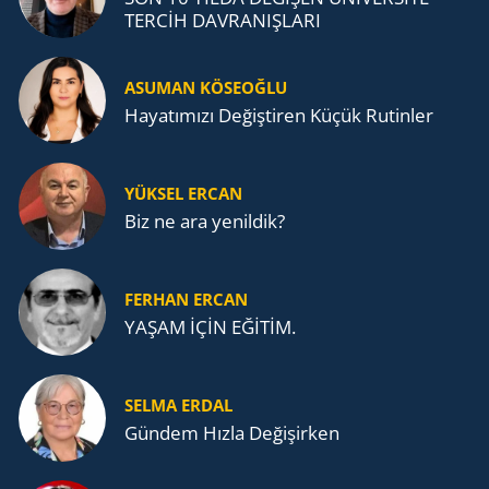
TERCİH DAVRANIŞLARI
ASUMAN KÖSEOĞLU
Ha­ya­tı­mı­zı De­ğiş­ti­ren Küçük Ru­tin­ler
YÜKSEL ERCAN
Biz ne ara yenildik?
FERHAN ERCAN
YAŞAM İÇİN EĞİTİM.
SELMA ERDAL
Gündem Hızla Değişirken