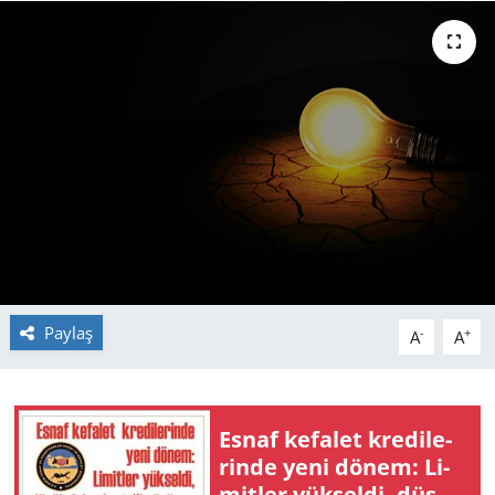
GÜNDEM
HABERDE İNSAN
KÜLTÜR SANAT
MAGAZİN
POLİTİKA
RESMİ İLANLAR
Paylaş
-
+
A
A
SAĞLIK
SİYASET
Esnaf ke­fa­let kre­di­le­
rin­de yeni dönem: Li­
SPOR
mit­ler yük­sel­di, düşük