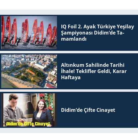
IQ Foil 2. Ayak Tür­ki­ye Ye­şi­lay
Şam­pi­yo­na­sı Didim’de Ta­
mam­lan­dı
Altınkum Sahilinde Tarihi
İhale! Teklifler Geldi, Karar
Haftaya
Didim’de Çifte Ci­na­yet