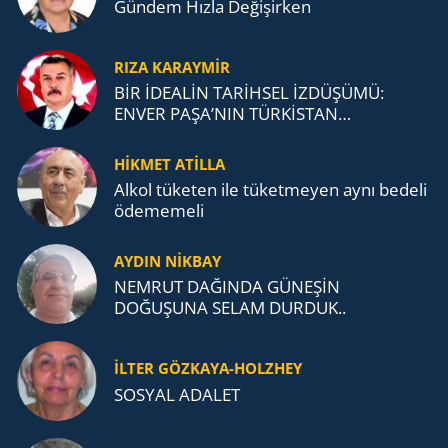
Gündem Hızla Değişirken
RIZA KARAYMIR
BİR İDEALİN TARİHSEL İZDÜŞÜMÜ:
ENVER PAŞA’NIN TÜRKİSTAN
MÜCADELESİ VE TÜRK DEVLETLERİ
TEŞKİLATI’NA UZANAN MİRASI
HİKMET ATİLLA
Alkol tü­ke­ten ile tü­ket­me­yen aynı be­de­li
öde­me­me­li
AYDIN NİKBAY
NEMRUT DAĞINDA GÜNEŞİN
DOĞUŞUNA SELAM DURDUK..
İLTER GÖZKAYA-HOLZHEY
SOSYAL ADALET