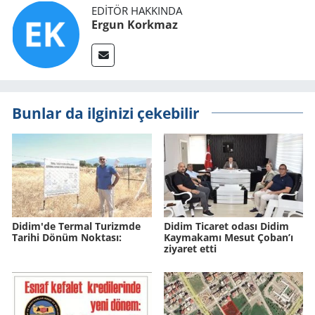
EDITÖR HAKKINDA
Ergun Korkmaz
Bunlar da ilginizi çekebilir
Didim'de Ter­mal Tu­rizm­de
Didim Ticaret odası Didim
Ta­ri­hi Dönüm Nok­ta­sı:
Kaymakamı Mesut Çoban’ı
ziyaret etti