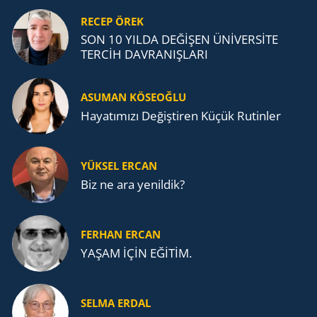
RECEP ÖREK
SON 10 YILDA DEĞİŞEN ÜNİVERSİTE
TERCİH DAVRANIŞLARI
ASUMAN KÖSEOĞLU
Ha­ya­tı­mı­zı De­ğiş­ti­ren Küçük Ru­tin­ler
YÜKSEL ERCAN
Biz ne ara yenildik?
FERHAN ERCAN
YAŞAM İÇİN EĞİTİM.
SELMA ERDAL