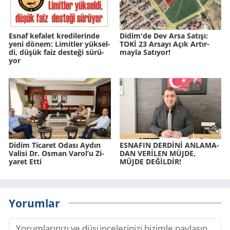
Esnaf ke­fa­let kre­di­le­rin­de
Didim'de Dev Arsa Sa­tı­şı:
yeni dönem: Li­mit­ler yük­sel­
TOKİ 23 Ar­sa­yı Açık Ar­tır­
di, düşük faiz des­te­ği sü­rü­
may­la Sa­tı­yor!
yor
Didim Ti­ca­ret Odası Aydın
ES­NA­FIN DERDİNİ AN­LA­MA­
Va­li­si Dr. Osman Varol’u Zi­
DAN VERİLEN MÜJDE,
ya­ret Etti
MÜJDE DEĞİLDİR!
Yorumlar