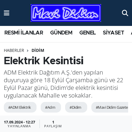
ANTİK YERLER
Nöbetçi Eczaneler
RESMİ İLANLAR
GÜNDEM
GENEL
SİYASET
ASAYİŞ
Hava Durumu
HABERLER
DİDİM
AYDIN
Namaz Vakitleri
Elektrik Kesintisi
BİLİM VE TEKNOLOJİ
Trafik Durumu
ADM Elektrik Dağıtım A.Ş.'den yapılan
duyuruya göre 18 Eylül Çarşamba günü ve 22
ÇEVRE
Süper Lig Puan Durumu ve Fikstür
Eylül Pazar günü, Didim’de elektrik kesintisi
uygulanacak Mahalle ve sokaklar.
EĞİTİM
Tüm Manşetler
#ADM Elektrik
#Adm
#Didim
#Mavi Didim Gazetesi
EKONOMİ
Son Dakika Haberleri
17.09.2024 - 12:27
1
GENEL
Haber Arşivi
YAYINLANMA
PAYLAŞIM