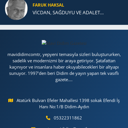
FARUK HAKSAL
VİCDAN, SAĞ­DU­YU VE ADA­LET…
mavididimcomtr, yepyeni temasıyla sizleri buluştururken,
sadelik ve modernizmi bir araya getiriyor. Şatafattan
kaçınıyor ve insanlara haber okuyabilecekleri bir altyapı
sunuyor. 1997'den beri Didim de yayın yapan tek vasıflı
gazete....
Atatürk Bulvarı Efeler Mahallesi 1398 sokak Efendi İş
Hanı No:1/B Didim-Aydın
05322311862