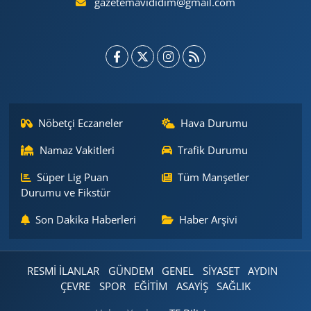
gazetemavididim@gmail.com
Nöbetçi Eczaneler
Hava Durumu
Namaz Vakitleri
Trafik Durumu
Süper Lig Puan
Tüm Manşetler
Durumu ve Fikstür
Son Dakika Haberleri
Haber Arşivi
RESMİ İLANLAR
GÜNDEM
GENEL
SİYASET
AYDIN
ÇEVRE
SPOR
EĞİTİM
ASAYİŞ
SAĞLIK