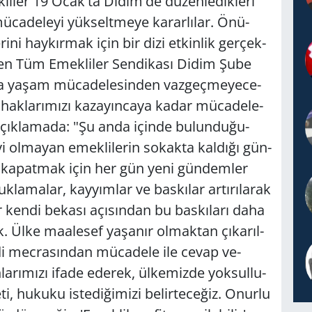
li­ler 19 Ocak'ta Didim'de dü­zen­le­dik­le­ri
ca­de­le­yi yük­selt­me­ye ka­rar­lı­lar. Önü­
i­ni hay­kır­mak için bir dizi et­kin­lik ger­çek­
gi veren Tüm Emek­li­ler Sen­di­ka­sı Didim Şube
ca yaşam mü­ca­de­le­sin­den vaz­geç­me­ye­ce­
 hak­la­rı­mı­zı ka­za­yın­ca­ya kadar mü­ca­de­le­
açık­la­ma­da: "Şu anda için­de bu­lun­du­ğu­
ol­ma­yan emek­li­le­rin so­kak­ta kal­dı­ğı gün­
rizi ka­pat­mak için her gün yeni gün­dem­ler
k­la­ma­lar, kay­yım­lar ve bas­kı­lar ar­tı­rı­la­rak
r kendi be­ka­sı açı­sın­dan bu bas­kı­la­rı daha
. Ülke ma­ale­sef ya­şa­nır ol­mak­tan çı­ka­rıl­
mec­ra­sın­dan mü­ca­de­le ile cevap ve­
­rı­mı­zı ifade ede­rek, ül­ke­miz­de yok­sul­lu­
ti, hu­ku­ku is­te­di­ği­mi­zi be­lir­te­ce­ğiz. Onur­lu