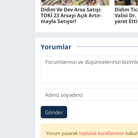
Didim'de Dev Arsa Sa­tı­şı:
Didim Ti­
TOKİ 23 Ar­sa­yı Açık Ar­tır­
Va­li­si D
may­la Sa­tı­yor!
ya­ret Etti
Yorumlar
Gönder
Yorum yazarak
topluluk kurallarımızı
kabul