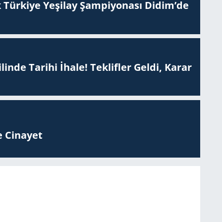
 Tür­ki­ye Ye­şi­lay Şam­pi­yo­na­sı Didim’de
inde Tarihi İhale! Teklifler Geldi, Karar
 Ci­na­yet