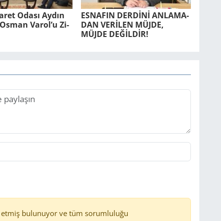
ca­ret Odası Aydın
ES­NA­FIN DERDİNİ AN­LA­MA­
r. Osman Varol’u Zi­
DAN VERİLEN MÜJDE,
MÜJDE DEĞİLDİR!
 etmiş bulunuyor ve tüm sorumluluğu