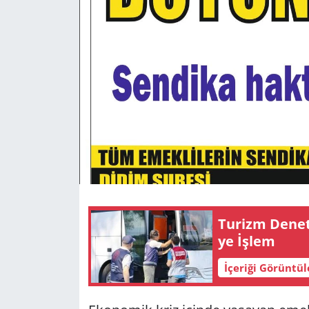
GÜNDEM
HABERDE İNSAN
KÜLTÜR SANAT
MAGAZİN
POLİTİKA
RESMİ İLANLAR
Tu­rizm De­ne­t
SAĞLIK
ye İşlem
İçeriği Görüntü
SİYASET
SPOR