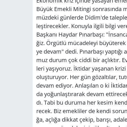
Eko­no­mik kriz için­de ya­sa­yan emek­
Büyük Emek­li Mi­tin­gi son­ra­sın­da mü­
Yerel
müz­de­ki gün­ler­de Didim'de ta­lep­le­r
leş­ti­re­cek­ler. Ko­nuy­la il­gi­li bil
Baş­ka­nı Hay­dar Pı­nar­ba­şı: "İnsan­
ğiz. Ör­güt­lü mü­ca­de­le­yi bü­yü­te­rek
ye devam" dedi. Pı­nar­ba­şı yap­tı­ğı 
muz durum çok ciddi bir aç­lık­tır. Evi 
le­ri ya­şı­yo­ruz. İkti­dar ya­şa­nan k
oluş­tu­ru­yor. Her gün gö­zal­tı­lar, tu­tu
devam edi­yor. An­la­şı­lan o ki İkti­da
da yo­ğun­laş­tı­ra­rak devam et­ti­recek
dı. Tabi bu du­ru­ma her kesim kendi 
recek. Biz emek­li­ler de kendi so­run­la
ğa, aç­lı­ğa dik­kat çekip, ba­rı­şı, ada­le­