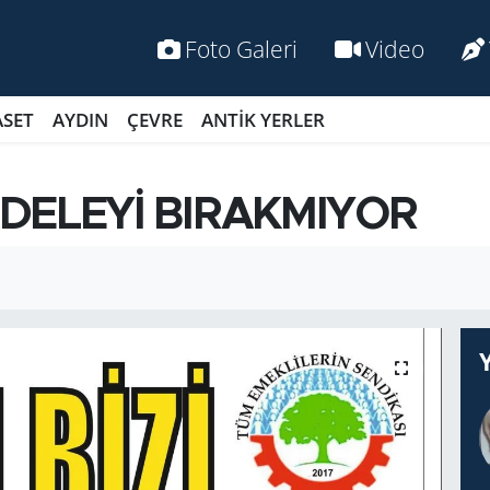
Foto Galeri
Video
ASET
AYDIN
ÇEVRE
ANTİK YERLER
E­LEYİ BI­RAK­MI­YOR