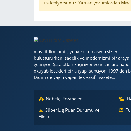
üstleniyorsunuz. Yazılan yorumlardan Mavi 
mavididimcomtr, yepyeni temasıyla sizleri
buluştururken, sadelik ve modernizmi bir araya
getiriyor. Şatafattan kaçınıyor ve insanlara haber
okuyabilecekleri bir altyapı sunuyor. 1997'den b
Didim de yayın yapan tek vasıflı gazete....
Nöbetçi Eczaneler
H
Süper Lig Puan Durumu ve
Tü
Fikstür