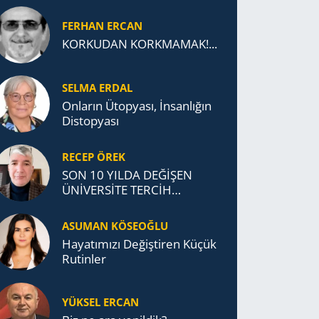
FERHAN ERCAN
KORKUDAN KORKMAMAK!...
SELMA ERDAL
Onların Ütopyası, İnsanlığın
Distopyası
RECEP ÖREK
SON 10 YILDA DEĞİŞEN
ÜNİVERSİTE TERCİH
DAVRANIŞLARI
ASUMAN KÖSEOĞLU
Ha­ya­tı­mı­zı De­ğiş­ti­ren Küçük
Ru­tin­ler
YÜKSEL ERCAN