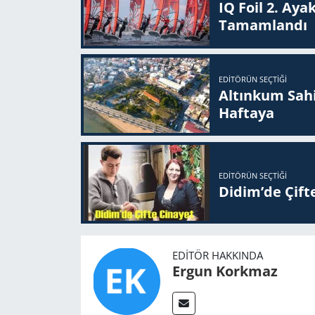
IQ Foil 2. Ayak
Ta­mam­lan­dı
EDITÖRÜN SEÇTIĞI
Altınkum Sahil
Haftaya
EDITÖRÜN SEÇTIĞI
Didim’de Çifte
EDITÖR HAKKINDA
Ergun Korkmaz