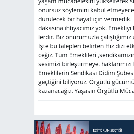
yaşam mü­ca­de­le­si­ni yük­sel­te­rek sür­d
onur­suz söy­le­mi­ni kabul et­me­ye­ce­ği
dü­rü­lecek bir hayat için ver­me­dik. 
da­ka­sı­na ih­ti­ya­cı­mız yok. Emek­li­y
ler­dir. Biz onu­ru­muz­la ça­lış­tı­ğı­mı
İşte bu ta­lep­le­ri be­lir­ten Hız dizi et
ce­ğiz. Tüm Emek­li­le­ri ,sen­di­ka­mı­z
se­si­mi­zi bir­leş­tir­me­ye, hak­la­rı­mı­
Emek­li­le­rin Sen­di­ka­sı Didim Şu­be­s
geç­ti­ği­ni bi­li­yo­ruz. Ör­güt­lü gü­cü
ka­za­na­ca­ğız. Ya­şa­sın Ör­güt­lü Mü­ca­
EDITÖRÜN SEÇTIĞI