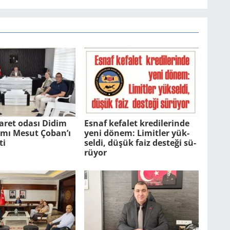
aret odası Didim
Esnaf ke­fa­let kre­di­le­rin­de
ı Mesut Çoban’ı
yeni dönem: Li­mit­ler yük­
ti
sel­di, düşük faiz des­te­ği sü­
rü­yor