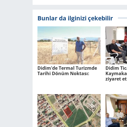
Bunlar da ilginizi çekebilir
Didim'de Ter­mal Tu­rizm­de
Didim Tic
Ta­ri­hi Dönüm Nok­ta­sı:
Kaymakam
ziyaret et