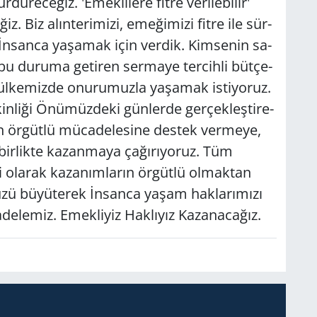
ü­re­ce­ğiz. 'Emek­li­le­re fitre ve­ri­le­bi­lir'
z. Biz alın­te­ri­mi­zi, eme­ği­mi­zi fitre ile sür­
İnsan­ca ya­şa­mak için ver­dik. Kim­se­nin sa­
i bu du­ru­ma ge­ti­ren ser­ma­ye ter­cih­li büt­çe­
z ül­ke­miz­de onu­ru­muz­la ya­şa­mak is­ti­yo­ruz.
­kin­li­ği Önü­müz­de­ki gün­ler­de ger­çek­leş­ti­re­
ın ör­güt­lü mü­ca­de­le­si­ne des­tek ver­me­ye,
zı bir­lik­te ka­zan­ma­ya ça­ğı­rı­yo­ruz. Tüm
i ola­rak ka­za­nım­la­rın ör­güt­lü ol­mak­tan
­mü­zü bü­yü­te­rek İnsan­ca yaşam hak­la­rı­mı­zı
de­le­miz. Emek­li­yiz Hak­lı­yız Ka­za­na­ca­ğız.