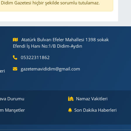
Didim Gazetesi hiçbir şekilde sorumlu tutulamaz.
Atatürk Bulvarı Efeler Mahallesi 1398 sokak
Efendi İş Hanı No:1/B Didim-Aydın
05322311862
gazetemavididim@gmail.com
eri
ava Durumu
Namaz Vakitleri
m Manşetler
Son Dakika Haberleri