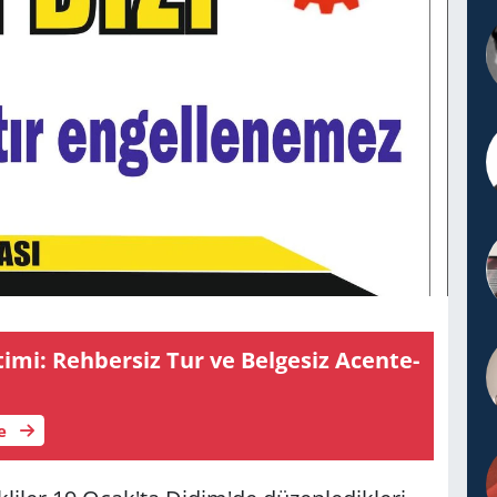
i­mi: Reh­ber­siz Tur ve Bel­ge­siz Acen­te­
le