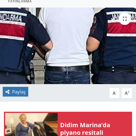
YAYINLANMA
GÜNDEM
HABERDE İNSAN
KÜLTÜR SANAT
MAGAZİN
POLİTİKA
RESMİ İLANLAR
Paylaş
-
+
A
A
SAĞLIK
SİYASET
Didim Marina’da
piyano resitali
SPOR