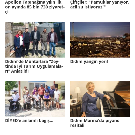
Apol­lon Ta­pı­na­ğına yılın ilk
Çift­çi­ler: "Pa­muk­lar ya­nı­yor,
on ayın­da 85 bin 730 zi­ya­ret­
acil su is­ti­yo­ruz!"
çi
Didim’de Muh­tar­la­ra “Zey­
Didim yangın yeri!
tin­de İyi Tarım Uy­gu­la­ma­la­
rı” An­la­tıl­dı
DİYED’e anlamlı bağış…
Didim Marina’da piyano
resitali