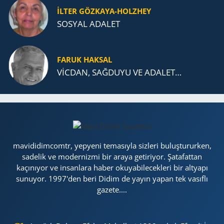
İLTER GÖZKAYA-HOLZHEY
SOSYAL ADALET
FARUK HAKSAL
VİCDAN, SAĞ­DU­YU VE ADA­LET…
mavididimcomtr, yepyeni temasıyla sizleri buluştururken,
sadelik ve modernizmi bir araya getiriyor. Şatafattan
kaçınıyor ve insanlara haber okuyabilecekleri bir altyapı
sunuyor. 1997'den beri Didim de yayın yapan tek vasıflı
gazete....