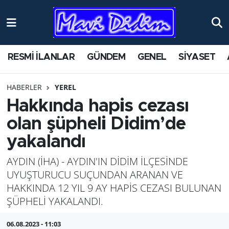
ANTİK YERLER
Nöbetçi Eczaneler
RESMİ İLANLAR
GÜNDEM
GENEL
SİYASET
ASAYİŞ
Hava Durumu
HABERLER
YEREL
AYDIN
Namaz Vakitleri
Hakkında hapis cezası
BİLİM VE TEKNOLOJİ
Trafik Durumu
olan şüpheli Didim’de
yakalandı
ÇEVRE
Süper Lig Puan Durumu ve Fikstür
AYDIN (İHA) - AYDIN'IN DİDİM İLÇESİNDE
EĞİTİM
Tüm Manşetler
UYUŞTURUCU SUÇUNDAN ARANAN VE
HAKKINDA 12 YIL 9 AY HAPİS CEZASI BULUNAN
EKONOMİ
Son Dakika Haberleri
ŞÜPHELİ YAKALANDI.
GENEL
Haber Arşivi
06.08.2023 - 11:03