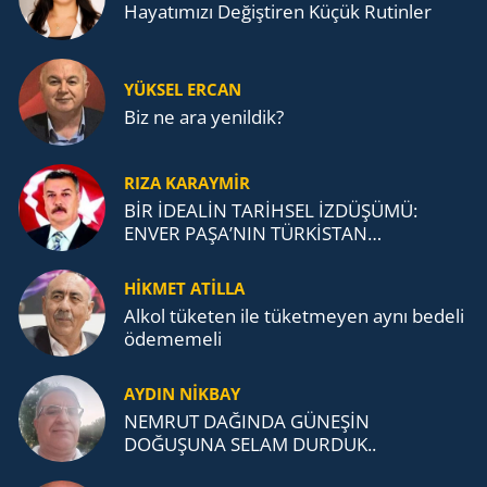
Ha­ya­tı­mı­zı De­ğiş­ti­ren Küçük Ru­tin­ler
YÜKSEL ERCAN
Biz ne ara yenildik?
RIZA KARAYMIR
BİR İDEALİN TARİHSEL İZDÜŞÜMÜ:
ENVER PAŞA’NIN TÜRKİSTAN
MÜCADELESİ VE TÜRK DEVLETLERİ
TEŞKİLATI’NA UZANAN MİRASI
HİKMET ATİLLA
Alkol tü­ke­ten ile tü­ket­me­yen aynı be­de­li
öde­me­me­li
AYDIN NİKBAY
NEMRUT DAĞINDA GÜNEŞİN
DOĞUŞUNA SELAM DURDUK..