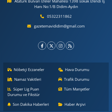
Atatürk Bulvarı Efeler Mahallesi 1398 sokak Efendi İş
Hanı No:1/B Didim-Aydın
05322311862
gazetemavididim@gmail.com
Nöbetçi Eczaneler
Hava Durumu
Namaz Vakitleri
Trafik Durumu
Süper Lig Puan
Tüm Manşetler
Durumu ve Fikstür
Son Dakika Haberleri
Haber Arşivi