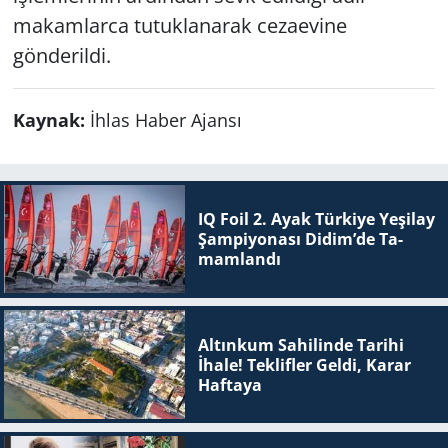
makamlarca tutuklanarak cezaevine
gönderildi.
Kaynak:
İhlas Haber Ajansı
IQ Foil 2. Ayak Tür­ki­ye Ye­şi­lay
Şam­pi­yo­na­sı Didim’de Ta­
mam­lan­dı
Altınkum Sahilinde Tarihi
İhale! Teklifler Geldi, Karar
Haftaya