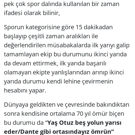
pek çok spor dalında kullanılan bir zaman
GÜNDEM
ifadesi olarak bilinir,
HABERDE İNSAN
Sporun kategorisine göre 15 dakikadan
başlayıp çeşitli zaman aralıkları ile
KÜLTÜR SANAT
değerlendirilen müsabakalarda ilk yarıyı galip
tamamlayan ekip bu durumunu ikinci yarıda
MAGAZİN
da devam ettirmek, ilk yarıda başarılı
olamayan ekipte yanlışlarından arınıp ikinci
POLİTİKA
yarıda durumu kendi lehine çevirmenin
RESMİ İLANLAR
hesabını yapar.
SAĞLIK
Dünyaya geldikten ve çevresinde bakındıktan
sonra kendisine ortalama 70 yıl ömür biçen
SİYASET
bu durumu da “
Yaş Otuz beş yolun yarısı
eder/Dante gibi ortasındayız ömrün”
SPOR