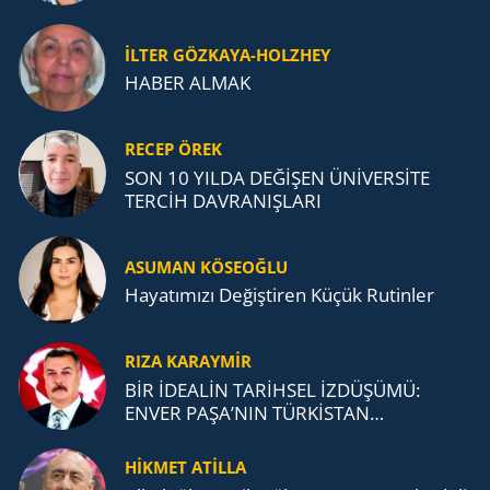
İLTER GÖZKAYA-HOLZHEY
HABER ALMAK
RECEP ÖREK
SON 10 YILDA DEĞİŞEN ÜNİVERSİTE
TERCİH DAVRANIŞLARI
ASUMAN KÖSEOĞLU
Ha­ya­tı­mı­zı De­ğiş­ti­ren Küçük Ru­tin­ler
RIZA KARAYMIR
BİR İDEALİN TARİHSEL İZDÜŞÜMÜ:
ENVER PAŞA’NIN TÜRKİSTAN
MÜCADELESİ VE TÜRK DEVLETLERİ
TEŞKİLATI’NA UZANAN MİRASI
HİKMET ATİLLA