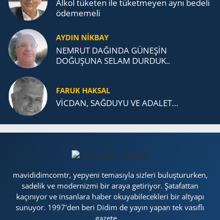
Alkol tü­ke­ten ile tü­ket­me­yen aynı be­de­li
öde­me­me­li
AYDIN NİKBAY
NEMRUT DAĞINDA GÜNEŞİN
DOĞUŞUNA SELAM DURDUK..
FARUK HAKSAL
VİCDAN, SAĞ­DU­YU VE ADA­LET…
mavididimcomtr, yepyeni temasıyla sizleri buluştururken,
sadelik ve modernizmi bir araya getiriyor. Şatafattan
kaçınıyor ve insanlara haber okuyabilecekleri bir altyapı
sunuyor. 1997'den beri Didim de yayın yapan tek vasıflı
gazete....