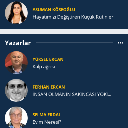
ASUMAN KÖSEOĞLU
Ha­ya­tı­mı­zı De­ğiş­ti­ren Küçük Ru­tin­ler
Yazarlar
YÜKSEL ERCAN
Kalp ağrısı
FERHAN ERCAN
İNSAN OLMANIN SAKINCASI YOK!...
SELMA ERDAL
Evim Neresi?