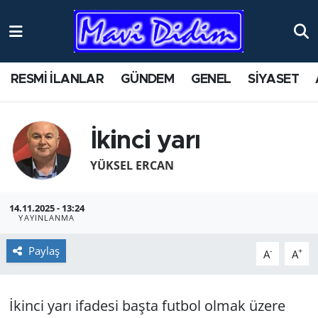
ANTİK YERLER
Nöbetçi Eczaneler
RESMİ İLANLAR
GÜNDEM
GENEL
SİYASET
ASAYİŞ
Hava Durumu
AYDIN
Namaz Vakitleri
İkinci yarı
BİLİM VE TEKNOLOJİ
Trafik Durumu
YÜKSEL ERCAN
ÇEVRE
Süper Lig Puan Durumu ve Fikstür
14.11.2025 - 13:24
YAYINLANMA
EĞİTİM
Tüm Manşetler
Paylaş
-
+
A
A
EKONOMİ
Son Dakika Haberleri
İkinci yarı ifadesi başta futbol olmak üzere
GENEL
Haber Arşivi