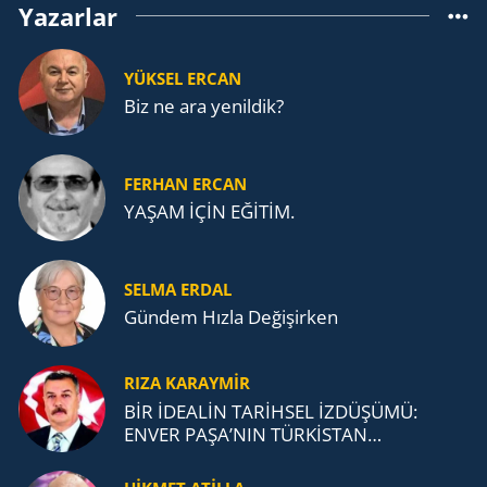
Yazarlar
YÜKSEL ERCAN
Biz ne ara yenildik?
FERHAN ERCAN
YAŞAM İÇİN EĞİTİM.
SELMA ERDAL
Gündem Hızla Değişirken
RIZA KARAYMIR
BİR İDEALİN TARİHSEL İZDÜŞÜMÜ:
ENVER PAŞA’NIN TÜRKİSTAN
MÜCADELESİ VE TÜRK DEVLETLERİ
TEŞKİLATI’NA UZANAN MİRASI