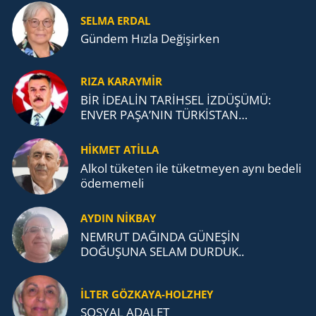
SELMA ERDAL
Gündem Hızla Değişirken
RIZA KARAYMIR
BİR İDEALİN TARİHSEL İZDÜŞÜMÜ:
ENVER PAŞA’NIN TÜRKİSTAN
MÜCADELESİ VE TÜRK DEVLETLERİ
TEŞKİLATI’NA UZANAN MİRASI
HİKMET ATİLLA
Alkol tü­ke­ten ile tü­ket­me­yen aynı be­de­li
öde­me­me­li
AYDIN NİKBAY
NEMRUT DAĞINDA GÜNEŞİN
DOĞUŞUNA SELAM DURDUK..
İLTER GÖZKAYA-HOLZHEY
SOSYAL ADALET