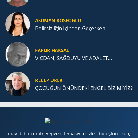
ASUMAN KÖSEOĞLU
Belirsizliğin İçinden Geçerken
FARUK HAKSAL
VİCDAN, SAĞ­DU­YU VE ADA­LET…
RECEP ÖREK
ÇOCUĞUN ÖNÜNDEKİ ENGEL BİZ MİYİZ?
mavididimcomtr, yepyeni temasıyla sizleri buluştururken,