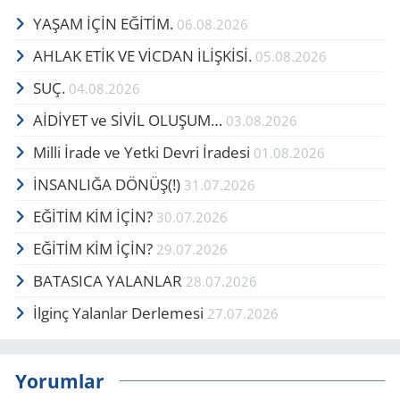
YAŞAM İÇİN EĞİTİM.
06.08.2026
AHLAK ETİK VE VİCDAN İLİŞKİSİ.
05.08.2026
SUÇ.
04.08.2026
AİDİYET ve SİVİL OLUŞUM…
03.08.2026
Milli İrade ve Yetki Devri İradesi
01.08.2026
İNSANLIĞA DÖNÜŞ(!)
31.07.2026
EĞİTİM KİM İÇİN?
30.07.2026
EĞİTİM KİM İÇİN?
29.07.2026
BATASICA YALANLAR
28.07.2026
İlginç Yalanlar Derlemesi
27.07.2026
Yorumlar