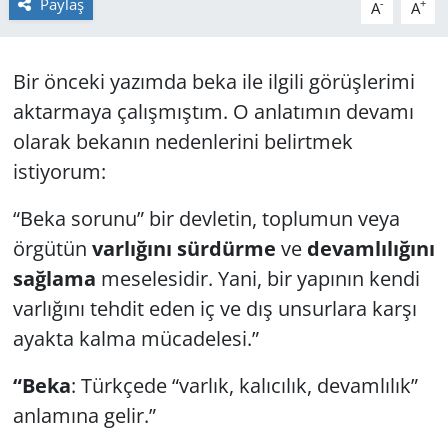
Paylaş
-
+
A
A
GÜNDEM
Bir önceki yazımda beka ile ilgili görüşlerimi
HABERDE İNSAN
aktarmaya çalışmıştım. O anlatımın devamı
KÜLTÜR SANAT
olarak bekanın nedenlerini belirtmek
istiyorum:
MAGAZİN
“Beka sorunu” bir devletin, toplumun veya
POLİTİKA
örgütün
varlığını sürdürme
ve
devamlılığını
sağlama
meselesidir. Yani, bir yapının kendi
RESMİ İLANLAR
varlığını tehdit eden iç ve dış unsurlara karşı
ayakta kalma mücadelesi.”
SAĞLIK
“Beka
: Türkçede “varlık, kalıcılık, devamlılık”
SİYASET
anlamına gelir.”
SPOR