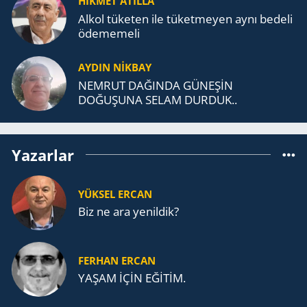
HİKMET ATİLLA
Alkol tü­ke­ten ile tü­ket­me­yen aynı be­de­li
öde­me­me­li
AYDIN NİKBAY
NEMRUT DAĞINDA GÜNEŞİN
DOĞUŞUNA SELAM DURDUK..
Yazarlar
YÜKSEL ERCAN
Biz ne ara yenildik?
FERHAN ERCAN
YAŞAM İÇİN EĞİTİM.