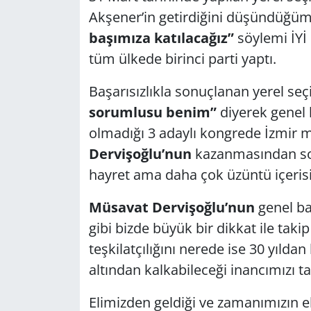
Akşener’in getirdiğini düşündüğü
başımıza katılacağız”
söylemi İYİ 
tüm ülkede birinci parti yaptı.
Başarısızlıkla sonuçlanan yerel seç
sorumlusu benim”
diyerek genel
olmadığı 3 adaylı kongrede İzmir mi
Dervişoğlu’nun
kazanmasından sonr
hayret ama daha çok üzüntü içeris
Müsavat Dervişoğlu’nun
genel ba
gibi bizde büyük bir dikkat ile taki
teşkilatçılığını nerede ise 30 yıldan
altından kalkabileceği inancımızı t
Elimizden geldiği ve zamanımızın el