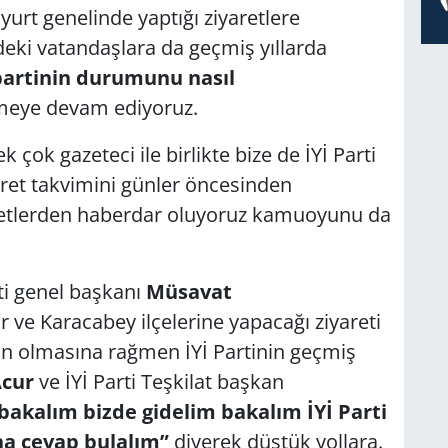
yurt genelinde yaptığı ziyaretlere
rdeki vatandaşlara da geçmiş yıllarda
partinin durumunu nasıl
meye devam ediyoruz.
 çok gazeteci ile birlikte bize de İYİ Parti
ret takvimini günler öncesinden
yaretlerden haberdar oluyoruz kamuoyunu da
i genel başkanı
Müsavat
 ve Karacabey ilçelerine yapacağı ziyareti
n olmasına rağmen İYİ Partinin geçmiş
Acur
ve İYİ Parti Teşkilat başkan
bakalım bizde gidelim bakalım İYİ Parti
na cevap bulalım”
diyerek düştük yollara.