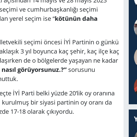
ti açısından 14 mayıs ve 28 mayıs 2023
l seçimi ve cumhurbaşkanlığı seçimi
an yerel seçim ise “
kötünün daha
letvekili seçimi öncesi İYİ Partinin o günkü
aklaşık 3 yıl boyunca kaç şehir, kaç ilçe kaç
olaşırken de o bölgelerde yaşayan ne kadar
 nasıl görüyorsunuz.?”
sorusunu
nuttuk.
te İYİ Parti belki yüzde 20’lik oy oranına
kurulmuş bir siyasi partinin oy oranı da
zde 17-18 olarak çıkıyordu.