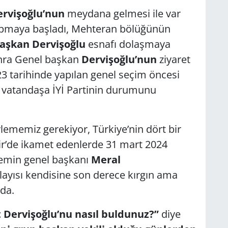
rvişoğlu’nun
meydana gelmesi ile var
yapmaya başladı, Mehteran bölüğünün
aşkan Dervişoğlu
esnafı dolaşmaya
onra Genel başkan
Dervişoğlu’nun
ziyaret
023 tarihinde yapılan genel seçim öncesi
 vatandaşa İYİ Partinin durumunu
ememiz gerekiyor, Türkiye’nin dört bir
ir’de ikamet edenlerde 31 mart 2024
nemin genel başkanı
Meral
ayısı kendisine son derece kırgın ama
da.
t Dervişoğlu’nu nasıl buldunuz?”
diye