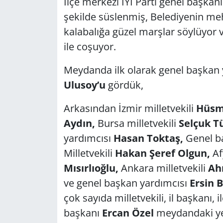
İlçe merkezi İYİ Parti genel başkan
şekilde süslenmiş, Belediyenin m
kalabalığa güzel marşlar söylüyor
ile coşuyor.
Meydanda ilk olarak genel başkan 
Ulusoy’u
gördük,
Arkasından İzmir milletvekili
Hüsm
Aydın,
Bursa milletvekili
Selçuk T
yardımcısı
Hasan Toktaş,
Genel ba
Milletvekili
Hakan Şeref Olgun,
Af
Mısırlıoğlu,
Ankara milletvekili
Ah
ve genel başkan yardımcısı
Ersin 
çok sayıda milletvekili, il başkanı, 
başkanı
Ercan Özel
meydandaki yer