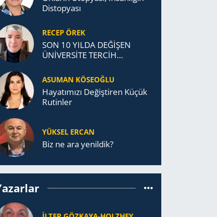
Distopyası
RECEP ÖREK
SON 10 YILDA DEĞİŞEN
ÜNİVERSİTE TERCİH
DAVRANIŞLARI
ASUMAN KÖSEOĞLU
Ha­ya­tı­mı­zı De­ğiş­ti­ren Küçük
Ru­tin­ler
YÜKSEL ERCAN
Biz ne ara yenildik?
Yazarlar
İLTER GÖZKAYA-HOLZHEY