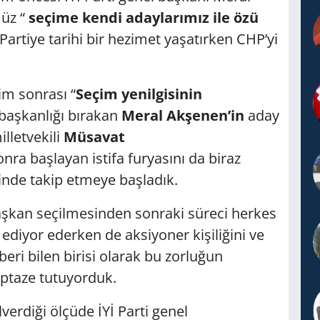
müz “
seçime kendi adaylarımız ile özü
Partiye tarihi bir hezimet yaşatırken CHP’yi
im sonrası “
Seçim yenilgisinin
 başkanlığı bırakan
Meral Akşenen’in
aday
lletvekili
Müsavat
a başlayan istifa furyasını da biraz
inde takip etmeye başladık.
şkan seçilmesinden sonraki süreci herkes
p ediyor ederken de aksiyoner kişiliğini ve
 beri bilen birisi olarak bu zorluğun
aptaze tutuyorduk.
verdiği ölçüde İYİ Parti genel