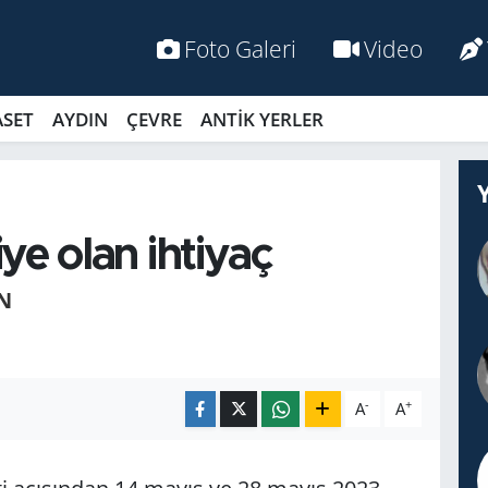
Foto Galeri
Video
ASET
AYDIN
ÇEVRE
ANTİK YERLER
iye olan ihtiyaç
N
-
+
A
A