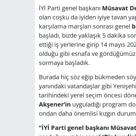
İYİ Parti genel başkanı
Müsavat De
olan coşku da iyiden iyiye tavan 
karşılama marşları sonrası genel
b
başladı, bizde yaklaşık 5 dakika s
ettiği iş yerlerine girip 14 mayıs 2
olduğu gibi esnafa ve gördüğümüz
sormaya başladık.
Burada hiç söz eğip bükmeden söyl
yanındaki vatandaşlar gibi Yenişeh
tarihindeki yerel seçim öncesi dö
Akşener’in
uyguladığı program dol
ondan daha önemlisi kızgın durum
“İYİ Parti genel başkanı Müsava