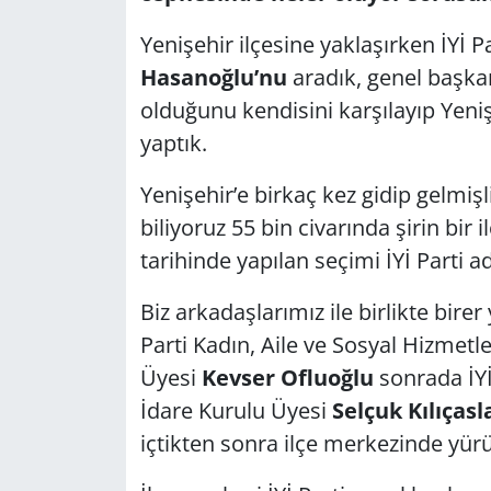
Yenişehir ilçesine yaklaşırken İYİ P
Hasanoğlu’nu
aradık, genel başk
olduğunu kendisini karşılayıp Yenişe
yaptık.
Yenişehir’e birkaç kez gidip gelmişl
biliyoruz 55 bin civarında şirin bir
tarihinde yapılan seçimi İYİ Parti a
Biz arkadaşlarımız ile birlikte bire
Parti Kadın, Aile ve Sosyal Hizmetl
Üyesi
Kevser Ofluoğlu
sonrada İYİ
İdare Kurulu Üyesi
Selçuk Kılıçasl
içtikten sonra ilçe merkezinde yür