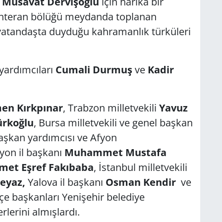
ı
Müsavat Dervişoğlu
için harika bir
ehteran bölüğü meydanda toplanan
 vatandaşta duyduğu kahramanlık türküleri
yardımcıları
Cumali Durmuş
ve
Kadir
en Kırkpınar
, Trabzon milletvekili
Yavuz
ürkoğlu
, Bursa milletvekili ve genel başkan
şkan yardımcısı ve Afyon
yon il başkanı
Muhammet Mustafa
met Eşref Fakıbaba
, İstanbul milletvekili
Beyaz,
Yalova il başkanı
Osman Kendir
ve
ilçe başkanları Yenişehir belediye
lerini almışlardı.