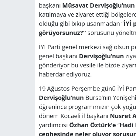
başkanı
Müsavat Dervişoğlu’nun
katılmaya ve ziyaret ettiği bölgele
olduğu gibi bıkıp usanmadan “
İYİ 
görüyorsunuz?”
sorusunu yönelt
İYİ Parti genel merkezi sağ olsun pek
genel başkanı
Dervişoğlu’nun
ziya
gönderiyor bu vesile ile bizde zi
haberdar ediyoruz.
19 Ağustos Perşembe günü İYİ Part
Dervişoğlu’nun
Bursa’nın Yenişehir
öğrenince programımızın çok yoğu
dönem Kocaeli il başkanı
Nusret 
yardımcısı
Özhan Öztürk’e
“
Hadi 
cephesinde neler oluyor sorusu