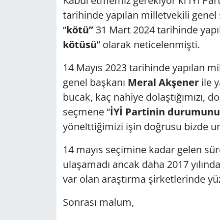
Kabul etmemiz gerekiyor ki İYİ Par
tarihinde yapılan milletvekili gene
GÜNDEM
“
kötü”
31 Mart 2024 tarihinde yapıl
HABERDE İNSAN
kötüsü
” olarak neticelenmişti.
14 Mayıs 2023 tarihinde yapılan mil
KÜLTÜR SANAT
genel başkanı
Meral Akşener
ile y
MAGAZİN
bucak, kaç nahiye dolaştığımızı, d
seçmene “
İYİ Partinin durumunu
POLİTİKA
yönelttiğimizi işin doğrusu bizde u
RESMİ İLANLAR
14 mayıs seçimine kadar gelen süreç
ulaşamadı ancak daha 2017 yılında 
SAĞLIK
var olan araştırma şirketlerinde yü
SİYASET
Sonrası malum,
SPOR