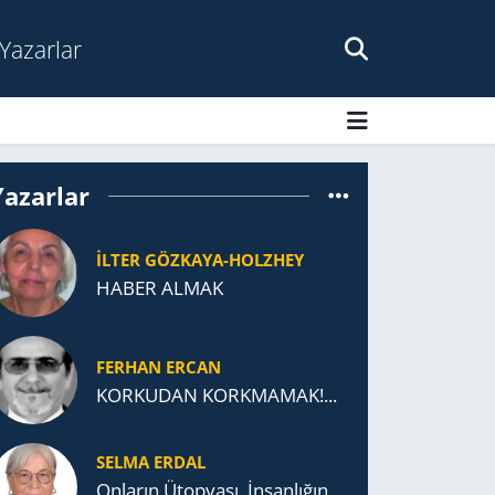
Yazarlar
Yazarlar
İLTER GÖZKAYA-HOLZHEY
HABER ALMAK
FERHAN ERCAN
KORKUDAN KORKMAMAK!...
SELMA ERDAL
Onların Ütopyası, İnsanlığın