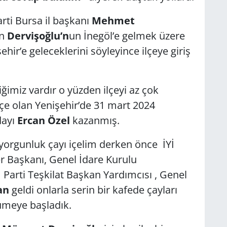
arti Bursa il başkanı
Mehmet
an
Dervişoğlu’n
un İnegöl’e gelmek üzere
hir’e geleceklerini söyleyince ilçeye giriş
iğimiz vardır o yüzden ilçeyi az çok
 ilçe olan Yenişehir’de 31 mart 2024
dayı
Ercan Özel
kazanmış.
r yorgunluk çayı içelim derken önce İYİ
er Başkanı, Genel İdare Kurulu
 Parti Teşkilat Başkan Yardımcısı , Genel
an
geldi onlarla serin bir kafede çayları
ümeye başladık.