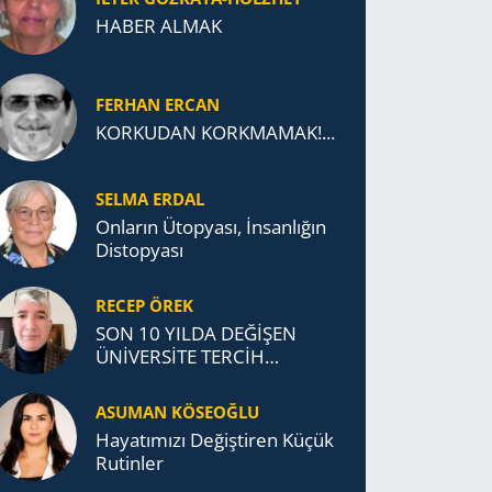
HABER ALMAK
FERHAN ERCAN
KORKUDAN KORKMAMAK!...
SELMA ERDAL
Onların Ütopyası, İnsanlığın
Distopyası
RECEP ÖREK
SON 10 YILDA DEĞİŞEN
ÜNİVERSİTE TERCİH
DAVRANIŞLARI
ASUMAN KÖSEOĞLU
Ha­ya­tı­mı­zı De­ğiş­ti­ren Küçük
Ru­tin­ler