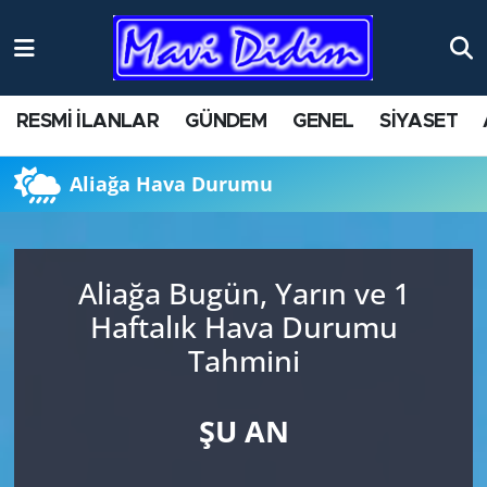
ANTİK YERLER
Nöbetçi Eczaneler
RESMİ İLANLAR
GÜNDEM
GENEL
SİYASET
ASAYİŞ
Hava Durumu
Aliağa Hava Durumu
AYDIN
Namaz Vakitleri
BİLİM VE TEKNOLOJİ
Trafik Durumu
Aliağa Bugün, Yarın ve 1
ÇEVRE
Süper Lig Puan Durumu ve Fikstür
Haftalık Hava Durumu
Tahmini
EĞİTİM
Tüm Manşetler
EKONOMİ
Son Dakika Haberleri
ŞU AN
GENEL
Haber Arşivi