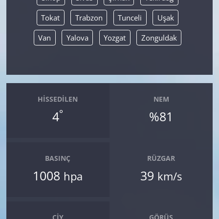
Tokat
Trabzon
Tunceli
Uşak
Van
Yalova
Yozgat
Zonguldak
HISSEDILEN
NEM
°
4
%81
BASINÇ
RÜZGAR
1008
39
hpa
km/s
ÇIY
GÖRÜŞ