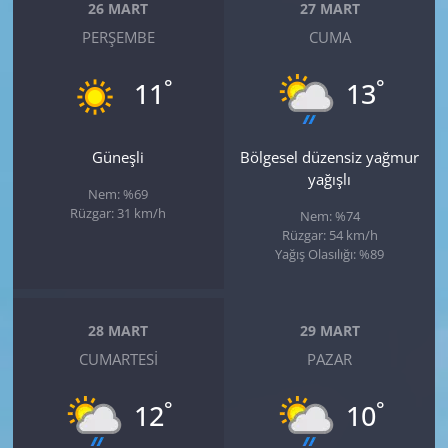
26 MART
27 MART
PERŞEMBE
CUMA
°
°
11
13
Güneşli
Bölgesel düzensiz yağmur
yağışlı
Nem: %69
Rüzgar: 31 km/h
Nem: %74
Rüzgar: 54 km/h
Yağış Olasılığı: %89
28 MART
29 MART
CUMARTESI
PAZAR
°
°
12
10