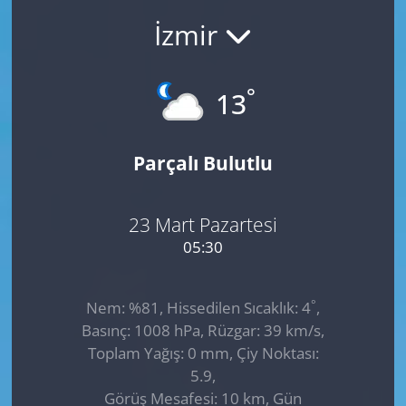
İzmir
GÜNDEM
HABERDE İNSAN
°
13
KÜLTÜR SANAT
Parçalı Bulutlu
MAGAZİN
POLİTİKA
23 Mart Pazartesi
05:30
RESMİ İLANLAR
°
Nem: %81, Hissedilen Sıcaklık: 4
,
SAĞLIK
Basınç: 1008 hPa, Rüzgar: 39 km/s,
Toplam Yağış: 0 mm, Çiy Noktası:
SİYASET
5.9,
Görüş Mesafesi: 10 km, Gün
SPOR