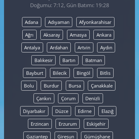
Doğumu: 7:12, Gün Batımı: 19:28
Yerel
Adana
Adıyaman
Afyonkarahisar
Ağrı
Aksaray
Amasya
Ankara
Antalya
Ardahan
Artvin
Aydın
Balıkesir
Bartın
Batman
Bayburt
Bilecik
Bingöl
Bitlis
Bolu
Burdur
Bursa
Çanakkale
Çankırı
Çorum
Denizli
Diyarbakır
Düzce
Edirne
Elazığ
Erzincan
Erzurum
Eskişehir
Gaziantep
Giresun
Gümüşhane