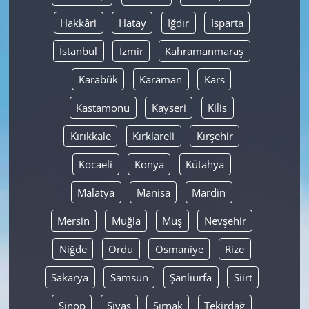
Hakkâri
Hatay
Iğdır
Isparta
İstanbul
İzmir
Kahramanmaraş
Karabük
Karaman
Kars
Kastamonu
Kayseri
Kilis
Kırıkkale
Kırklareli
Kırşehir
Kocaeli
Konya
Kütahya
Malatya
Manisa
Mardin
Mersin
Muğla
Muş
Nevşehir
Niğde
Ordu
Osmaniye
Rize
Sakarya
Samsun
Şanlıurfa
Siirt
Sinop
Sivas
Şırnak
Tekirdağ