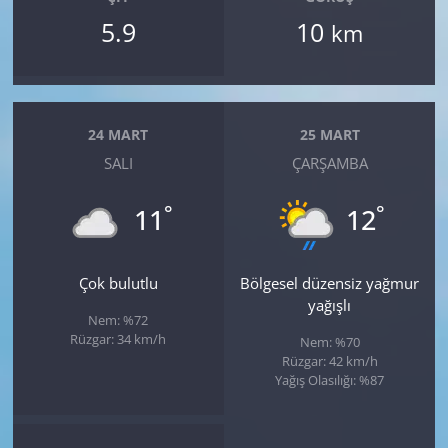
5.9
10
km
24 MART
25 MART
SALI
ÇARŞAMBA
°
°
11
12
Çok bulutlu
Bölgesel düzensiz yağmur
yağışlı
Nem: %72
Rüzgar: 34 km/h
Nem: %70
Rüzgar: 42 km/h
Yağış Olasılığı: %87