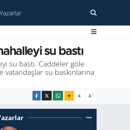
Yazarlar
ahalleyi su bastı
i su bastı. Caddeler göle
ve vatandaşlar su baskınlarına
-
+
A
A
Yazarlar