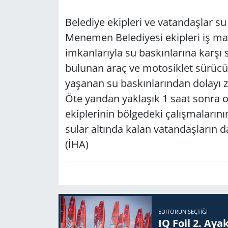
Belediye ekipleri ve vatandaşlar su
Menemen Belediyesi ekipleri iş mak
imkanlarıyla su baskınlarına karşı
bulunan araç ve motosiklet sürücül
yaşanan su baskınlarından dolayı z
Öte yandan yaklaşık 1 saat sonra o
ekiplerinin bölgedeki çalışmalarının
sular altında kalan vatandaşların da 
(İHA)
EDITÖRÜN SEÇTIĞI
IQ Foil 2. Ayak