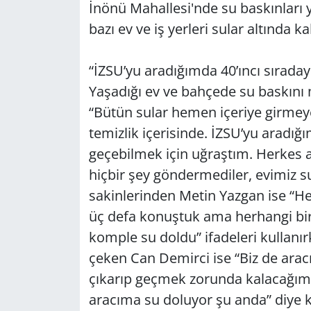
İnönü Mahallesi'nde su baskınları 
bazı ev ve iş yerleri sular altında kal
Yerel
“İZSU’yu aradığımda 40’ıncı sırada
Yaşadığı ev ve bahçede su baskını
“Bütün sular hemen içeriye girmeye
temizlik içerisinde. İZSU’yu aradığı
geçebilmek için uğraştım. Herkes a
hiçbir şey göndermediler, evimiz su
sakinlerinden Metin Yazgan ise “Her 
üç defa konuştuk ama herhangi bir 
komple su doldu” ifadeleri kullanı
çeken Can Demirci ise “Biz de arac
çıkarıp geçmek zorunda kalacağım
aracıma su doluyor şu anda” diye 