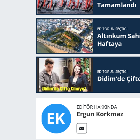
Ta­mam­lan­dı
EDITÖRÜN SEÇTIĞI
Altınkum Sahil
Haftaya
EDITÖRÜN SEÇTIĞI
Didim’de Çifte
EDITÖR HAKKINDA
Ergun Korkmaz