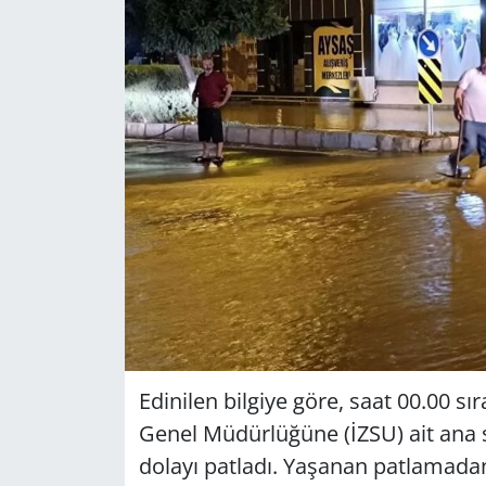
GÜNDEM
HABERDE İNSAN
KÜLTÜR SANAT
MAGAZİN
POLİTİKA
RESMİ İLANLAR
SAĞLIK
Edinilen bilgiye göre, saat 00.00 sı
SİYASET
Genel Müdürlüğüne (İZSU) ait ana
dolayı patladı. Yaşanan patlamad
SPOR