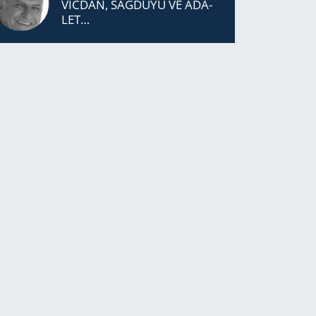
VİCDAN, SAĞ­DU­YU VE ADA­
LET…