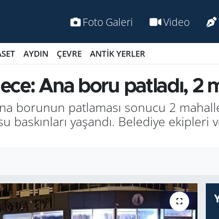
Foto Galeri
Video
ASET
AYDIN
ÇEVRE
ANTİK YERLER
gece: Ana boru patladı, 2 m
na borunun patlaması sonucu 2 mahalley
u baskınları yaşandı. Belediye ekipleri 