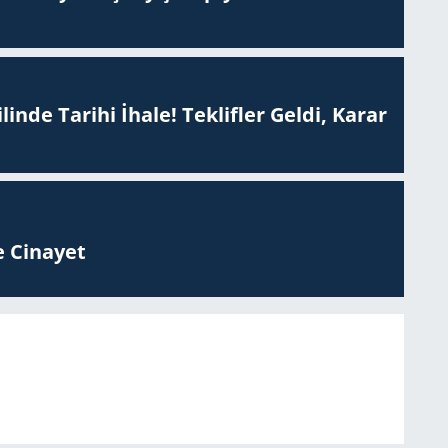
inde Tarihi İhale! Teklifler Geldi, Karar
 Ci­na­yet