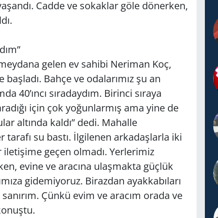
yaşandı. Cadde ve sokaklar göle dönerken,
dı.
ydım”
 meydana gelen ev sahibi Neriman Koç,
 başladı. Bahçe ve odalarımız şu an
mda 40’ıncı sıradaydım. Birinci sıraya
radığı için çok yoğunlarmış ama yine de
lar altında kaldı” dedi. Mahalle
tarafı su bastı. İlgilenen arkadaşlarla iki
iletişime geçen olmadı. Yerlerimiz
rken, evine ve aracına ulaşmakta güçlük
ımıza gidemiyoruz. Birazdan ayakkabıları
 sanırım. Çünkü evim ve aracım orada ve
konuştu.