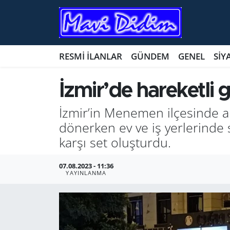
ANTİK YERLER
Nöbetçi Eczaneler
RESMİ İLANLAR
GÜNDEM
GENEL
SİY
ASAYİŞ
Hava Durumu
İzmir’de hareketli 
AYDIN
Namaz Vakitleri
İzmir’in Menemen ilçesinde a
BİLİM VE TEKNOLOJİ
Trafik Durumu
dönerken ev ve iş yerlerinde s
karşı set oluşturdu.
ÇEVRE
Süper Lig Puan Durumu ve Fikstür
07.08.2023 - 11:36
EĞİTİM
Tüm Manşetler
YAYINLANMA
EKONOMİ
Son Dakika Haberleri
GENEL
Haber Arşivi