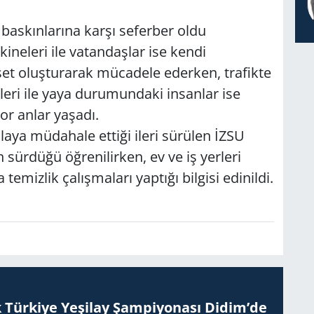
 baskınlarına karşı seferber oldu
ineleri ile vatandaşlar ise kendi
 set oluşturarak mücadele ederken, trafikte
eri ile yaya durumundaki insanlar ise
or anlar yaşadı.
laya müdahale ettiği ileri sürülen İZSU
 sürdüğü öğrenilirken, ev ve iş yerleri
temizlik çalışmaları yaptığı bilgisi edinildi.
 Tür­ki­ye Ye­şi­lay Şam­pi­yo­na­sı Didim’de