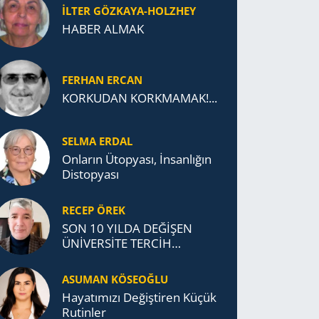
İLTER GÖZKAYA-HOLZHEY
HABER ALMAK
FERHAN ERCAN
KORKUDAN KORKMAMAK!...
SELMA ERDAL
Onların Ütopyası, İnsanlığın
Distopyası
RECEP ÖREK
SON 10 YILDA DEĞİŞEN
ÜNİVERSİTE TERCİH
DAVRANIŞLARI
ASUMAN KÖSEOĞLU
Ha­ya­tı­mı­zı De­ğiş­ti­ren Küçük
Ru­tin­ler