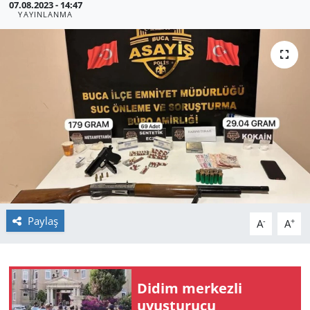
07.08.2023 - 14:47
YAYINLANMA
GÜNDEM
HABERDE İNSAN
KÜLTÜR SANAT
MAGAZİN
POLİTİKA
RESMİ İLANLAR
Paylaş
-
+
A
A
SAĞLIK
SİYASET
Didim merkezli
uyuşturucu
SPOR