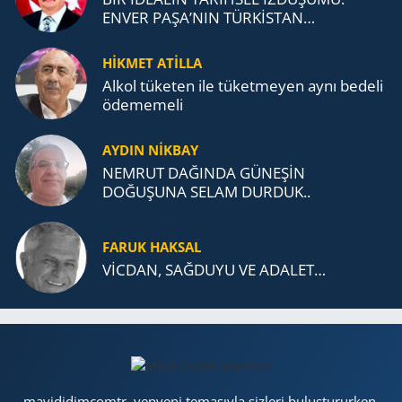
ENVER PAŞA’NIN TÜRKİSTAN
MÜCADELESİ VE TÜRK DEVLETLERİ
TEŞKİLATI’NA UZANAN MİRASI
HİKMET ATİLLA
Alkol tü­ke­ten ile tü­ket­me­yen aynı be­de­li
öde­me­me­li
AYDIN NİKBAY
NEMRUT DAĞINDA GÜNEŞİN
DOĞUŞUNA SELAM DURDUK..
FARUK HAKSAL
VİCDAN, SAĞ­DU­YU VE ADA­LET…
mavididimcomtr, yepyeni temasıyla sizleri buluştururken,