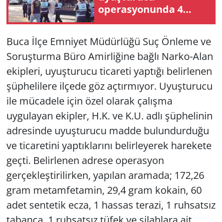
operasyonunda 4
tutuklama
Yerel
Buca İlçe Emniyet Müdürlüğü Suç Önleme ve
Soruşturma Büro Amirliğine bağlı Narko-Alan
ekipleri, uyuşturucu ticareti yaptığı belirlenen
şüphelilere ilçede göz açtırmıyor. Uyuşturucu
ile mücadele için özel olarak çalışma
uygulayan ekipler, H.K. ve K.U. adlı şüphelinin
adresinde uyuşturucu madde bulundurduğu
ve ticaretini yaptıklarını belirleyerek harekete
geçti. Belirlenen adrese operasyon
gerçekleştirilirken, yapılan aramada; 172,26
gram metamfetamin, 29,4 gram kokain, 60
adet sentetik ecza, 1 hassas terazi, 1 ruhsatsız
tabanca, 1 ruhsatsız tüfek ve silahlara ait