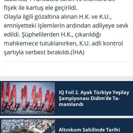
fişek ile kartuş ele geçirildi.
Olayla ilgili gözaltına alınan H.K. ve K.U.,
emniyetteki işlemlerin ardından adliyeye sevk
edildi. Şüphelilerden H.K., çıkarıldığı
mahkemece tutuklanırken, K.U. adli kontrol
şartıyla serbest bırakıldı.(İHA)
IQ Foil 2. Ayak Tür­ki­ye Ye­şi­lay
Şam­pi­yo­na­sı Didim’de Ta­
mam­lan­dı
Altınkum Sahilinde Tarihi