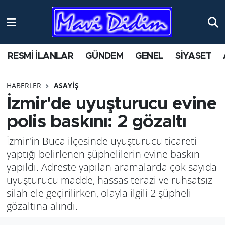
ANTİK YERLER
Nöbetçi Eczaneler
RESMİ İLANLAR
GÜNDEM
GENEL
SİYASET
ASAYİŞ
Hava Durumu
HABERLER
ASAYİŞ
AYDIN
Namaz Vakitleri
İzmir'de uyuşturucu evine
BİLİM VE TEKNOLOJİ
Trafik Durumu
polis baskını: 2 gözaltı
İzmir'in Buca ilçesinde uyuşturucu ticareti
ÇEVRE
Süper Lig Puan Durumu ve Fikstür
yaptığı belirlenen şüphelilerin evine baskın
EĞİTİM
Tüm Manşetler
yapıldı. Adreste yapılan aramalarda çok sayıda
uyuşturucu madde, hassas terazi ve ruhsatsız
EKONOMİ
Son Dakika Haberleri
silah ele geçirilirken, olayla ilgili 2 şüpheli
gözaltına alındı.
GENEL
Haber Arşivi