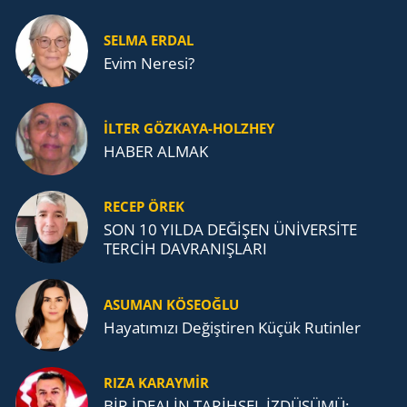
SELMA ERDAL
Evim Neresi?
İLTER GÖZKAYA-HOLZHEY
HABER ALMAK
RECEP ÖREK
SON 10 YILDA DEĞİŞEN ÜNİVERSİTE
TERCİH DAVRANIŞLARI
ASUMAN KÖSEOĞLU
Ha­ya­tı­mı­zı De­ğiş­ti­ren Küçük Ru­tin­ler
RIZA KARAYMIR
BİR İDEALİN TARİHSEL İZDÜŞÜMÜ: