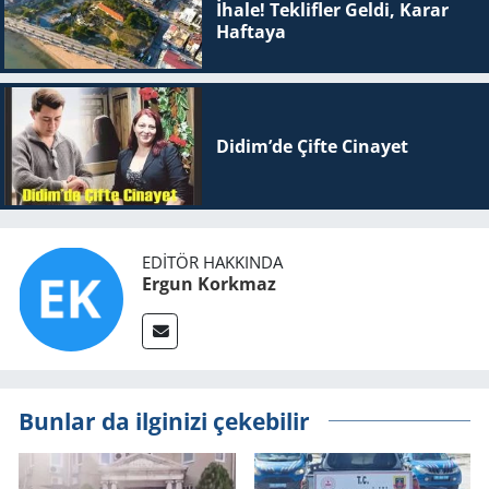
İhale! Teklifler Geldi, Karar
Haftaya
Didim’de Çifte Ci­na­yet
EDITÖR HAKKINDA
Ergun Korkmaz
Bunlar da ilginizi çekebilir