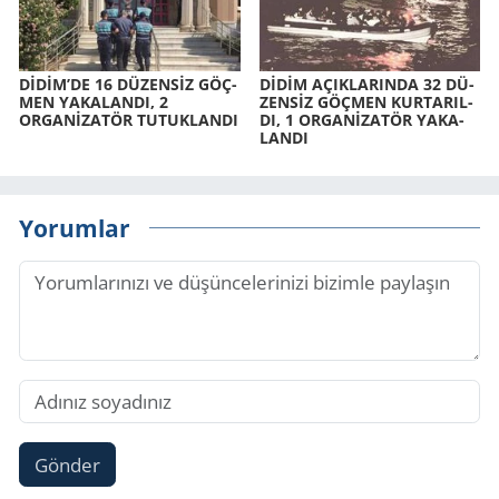
DİDİM’DE 16 DÜ­ZENSİZ GÖÇ­
DİDİM AÇIK­LA­RIN­DA 32 DÜ­
MEN YA­KA­LAN­DI, 2
ZENSİZ GÖÇ­MEN KUR­TA­RIL­
ORGANİZATÖR TU­TUK­LAN­DI
DI, 1 ORGANİZATÖR YA­KA­
LAN­DI
Yorumlar
Gönder