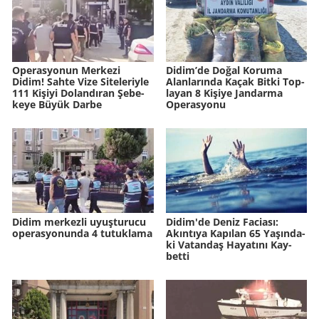
Ope­ras­yo­nun Mer­ke­zi
Didim’de Doğal Ko­ru­ma
Didim! Sahte Vize Si­te­le­riy­le
Alan­la­rın­da Kaçak Bitki Top­
111 Ki­şi­yi Do­lan­dı­ran Şe­be­
la­yan 8 Ki­şi­ye Jan­dar­ma
ke­ye Büyük Darbe
Ope­ras­yo­nu
Didim merkezli uyuşturucu
Didim'de Deniz Fa­ci­ası:
operasyonunda 4 tutuklama
Akın­tı­ya Ka­pı­lan 65 Ya­şın­da­
ki Va­tan­daş Ha­ya­tı­nı Kay­
bet­ti