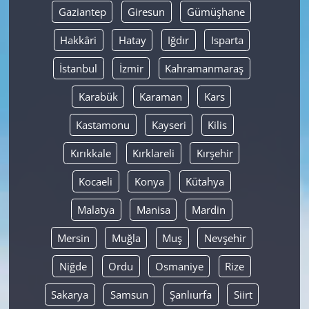
Gaziantep
Giresun
Gümüşhane
Hakkâri
Hatay
Iğdır
Isparta
İstanbul
İzmir
Kahramanmaraş
Karabük
Karaman
Kars
Kastamonu
Kayseri
Kilis
Kırıkkale
Kırklareli
Kırşehir
Kocaeli
Konya
Kütahya
Malatya
Manisa
Mardin
Mersin
Muğla
Muş
Nevşehir
Niğde
Ordu
Osmaniye
Rize
Sakarya
Samsun
Şanlıurfa
Siirt