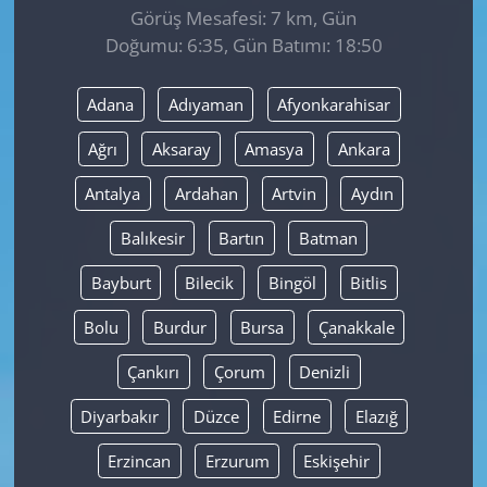
Görüş Mesafesi: 7 km, Gün
Doğumu: 6:35, Gün Batımı: 18:50
Yerel
Adana
Adıyaman
Afyonkarahisar
Ağrı
Aksaray
Amasya
Ankara
Antalya
Ardahan
Artvin
Aydın
Balıkesir
Bartın
Batman
Bayburt
Bilecik
Bingöl
Bitlis
Bolu
Burdur
Bursa
Çanakkale
Çankırı
Çorum
Denizli
Diyarbakır
Düzce
Edirne
Elazığ
Erzincan
Erzurum
Eskişehir