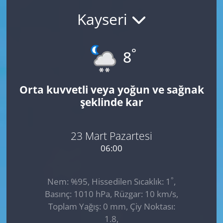
Kayseri
GÜNDEM
HABERDE İNSAN
°
8
KÜLTÜR SANAT
Orta kuvvetli veya yoğun ve sağnak
MAGAZİN
şeklinde kar
POLİTİKA
23 Mart Pazartesi
RESMİ İLANLAR
06:00
SAĞLIK
°
Nem: %95, Hissedilen Sıcaklık: 1
,
Basınç: 1010 hPa, Rüzgar: 10 km/s,
SİYASET
Toplam Yağış: 0 mm, Çiy Noktası:
1.8,
SPOR