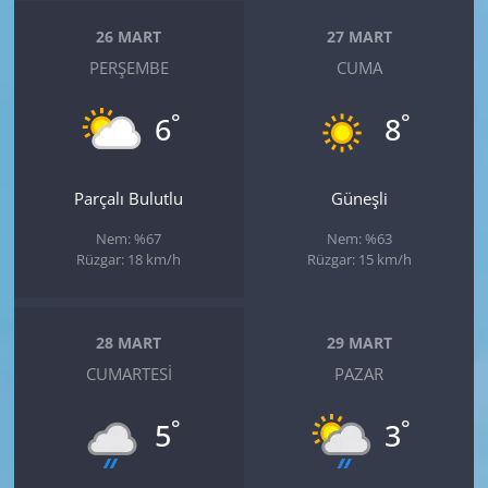
26 MART
27 MART
PERŞEMBE
CUMA
°
°
6
8
Parçalı Bulutlu
Güneşli
Nem: %67
Nem: %63
Rüzgar: 18 km/h
Rüzgar: 15 km/h
28 MART
29 MART
CUMARTESI
PAZAR
°
°
5
3