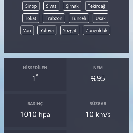
Sinop
Sivas
Şırnak
Tekirdağ
Tokat
Trabzon
Tunceli
Uşak
Van
Yalova
Yozgat
Zonguldak
HISSEDILEN
NEM
°
1
%95
BASINÇ
RÜZGAR
1010
10
hpa
km/s