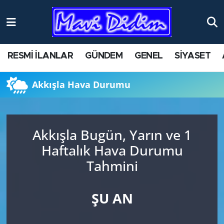
ANTİK YERLER
Nöbetçi Eczaneler
RESMİ İLANLAR
GÜNDEM
GENEL
SİYASET
ASAYİŞ
Hava Durumu
Akkışla Hava Durumu
AYDIN
Namaz Vakitleri
BİLİM VE TEKNOLOJİ
Trafik Durumu
Akkışla Bugün, Yarın ve 1
ÇEVRE
Süper Lig Puan Durumu ve Fikstür
Haftalık Hava Durumu
Tahmini
EĞİTİM
Tüm Manşetler
EKONOMİ
Son Dakika Haberleri
ŞU AN
GENEL
Haber Arşivi