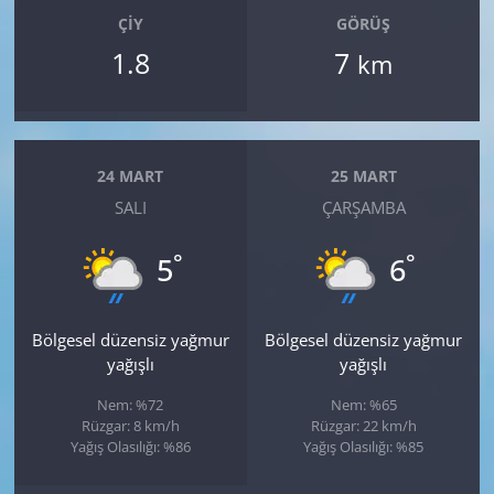
ÇIY
GÖRÜŞ
1.8
7
km
24 MART
25 MART
SALI
ÇARŞAMBA
°
°
5
6
Bölgesel düzensiz yağmur
Bölgesel düzensiz yağmur
yağışlı
yağışlı
Nem: %72
Nem: %65
Rüzgar: 8 km/h
Rüzgar: 22 km/h
Yağış Olasılığı: %86
Yağış Olasılığı: %85