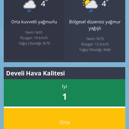
°
°
4
4
Orta kuvvetli yağmurlu
Bölgesel düzensiz yağmur
yağışlı
Nem: %91
Rüzgar: 19 km/h
Nem: %73
Yağış Olasılığı: %79
Rüzgar: 12 km/h
Yağış Olasılığı: %84
Develi Hava Kalitesi
İyi
1
Orta