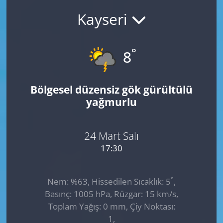
Kayseri
GÜNDEM
HABERDE İNSAN
°
8
KÜLTÜR SANAT
Bölgesel düzensiz gök gürültülü
MAGAZİN
yağmurlu
POLİTİKA
24 Mart Salı
RESMİ İLANLAR
17:30
SAĞLIK
°
Nem: %63, Hissedilen Sıcaklık: 5
,
Basınç: 1005 hPa, Rüzgar: 15 km/s,
SİYASET
Toplam Yağış: 0 mm, Çiy Noktası:
1,
SPOR