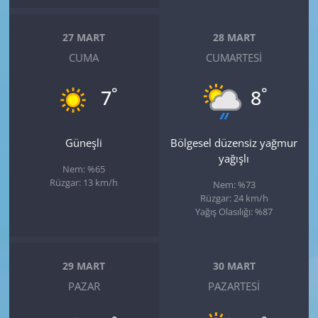
27 MART
28 MART
CUMA
CUMARTESI
°
°
7
8
Güneşli
Bölgesel düzensiz yağmur
yağışlı
Nem: %65
Rüzgar: 13 km/h
Nem: %73
Rüzgar: 24 km/h
Yağış Olasılığı: %87
29 MART
30 MART
PAZAR
PAZARTESI