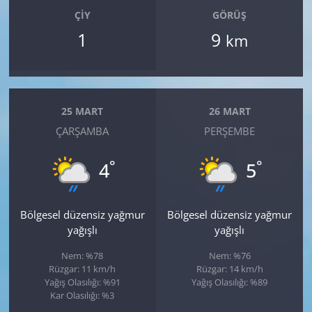
ÇIY
GÖRÜŞ
1
9
km
25 MART
26 MART
ÇARŞAMBA
PERŞEMBE
°
°
4
5
Bölgesel düzensiz yağmur
Bölgesel düzensiz yağmur
yağışlı
yağışlı
Nem: %78
Nem: %76
Rüzgar: 11 km/h
Rüzgar: 14 km/h
Yağış Olasılığı: %91
Yağış Olasılığı: %89
Kar Olasılığı: %3