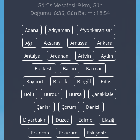
Görüş Mesafesi: 9 km, Gün
Doğumu: 6:36, Gün Batımı: 18:54
Yerel
Adana
Adıyaman
Afyonkarahisar
Ağrı
Aksaray
Amasya
Ankara
Antalya
Ardahan
Artvin
Aydın
Balıkesir
Bartın
Batman
Bayburt
Bilecik
Bingöl
Bitlis
Bolu
Burdur
Bursa
Çanakkale
Çankırı
Çorum
Denizli
Diyarbakır
Düzce
Edirne
Elazığ
Erzincan
Erzurum
Eskişehir