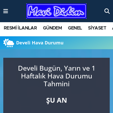
ANTİK YERLER
Nöbetçi Eczaneler
RESMİ İLANLAR
GÜNDEM
GENEL
SİYASET
ASAYİŞ
Hava Durumu
Develi Hava Durumu
AYDIN
Namaz Vakitleri
BİLİM VE TEKNOLOJİ
Trafik Durumu
Develi Bugün, Yarın ve 1
ÇEVRE
Süper Lig Puan Durumu ve Fikstür
Haftalık Hava Durumu
Tahmini
EĞİTİM
Tüm Manşetler
EKONOMİ
Son Dakika Haberleri
ŞU AN
GENEL
Haber Arşivi