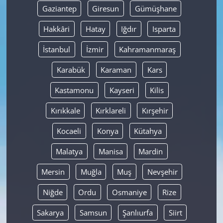
Gaziantep
Giresun
Gümüşhane
Hakkâri
Hatay
Iğdır
Isparta
İstanbul
İzmir
Kahramanmaraş
Karabük
Karaman
Kars
Kastamonu
Kayseri
Kilis
Kırıkkale
Kırklareli
Kırşehir
Kocaeli
Konya
Kütahya
Malatya
Manisa
Mardin
Mersin
Muğla
Muş
Nevşehir
Niğde
Ordu
Osmaniye
Rize
Sakarya
Samsun
Şanlıurfa
Siirt