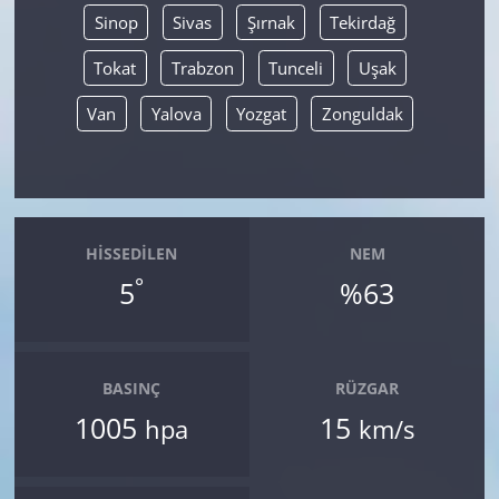
Sinop
Sivas
Şırnak
Tekirdağ
Tokat
Trabzon
Tunceli
Uşak
Van
Yalova
Yozgat
Zonguldak
HISSEDILEN
NEM
°
5
%63
BASINÇ
RÜZGAR
1005
15
hpa
km/s