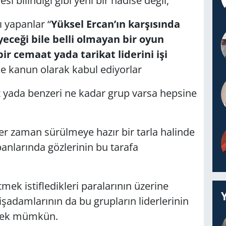
si bilindiği gibi yeni bir hadise değil,
ı yapanlar “
Yüksel Ercan’ın karşısında
eceği bile belli olmayan bir oyun
r cemaat yada tarikat liderini işi
se kanun olarak kabul ediyorlar
t yada benzeri ne kadar grup varsa hepsine
 her zaman sürülmeye hazır bir tarla halinde
anlarında gözlerinin bu tarafa
mek istifledikleri paralarının üzerine
şadamlarının da bu grupların liderlerinin
emek mümkün.