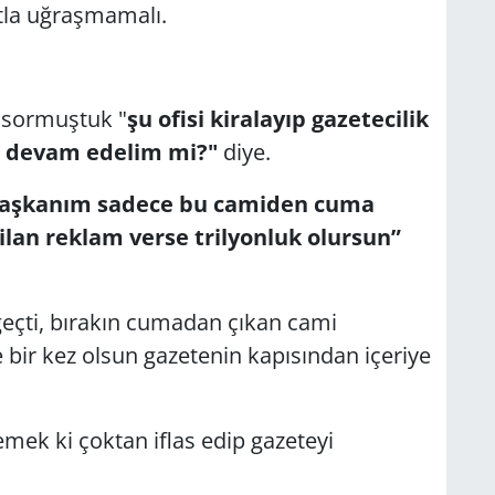
atla uğraşmamalı.
 sormuştuk "
şu ofisi kiralayıp gazetecilik
e devam edelim mi?"
diye.
başkanım sadece bu camiden cuma
lan reklam verse trilyonluk olursun”
r geçti, bırakın cumadan çıkan cami
 bir kez olsun gazetenin kapısından içeriye
ek ki çoktan iflas edip gazeteyi