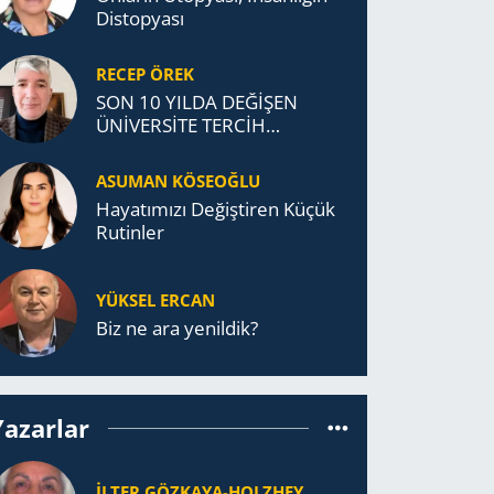
Distopyası
RECEP ÖREK
SON 10 YILDA DEĞİŞEN
ÜNİVERSİTE TERCİH
DAVRANIŞLARI
ASUMAN KÖSEOĞLU
Ha­ya­tı­mı­zı De­ğiş­ti­ren Küçük
Ru­tin­ler
YÜKSEL ERCAN
Biz ne ara yenildik?
Yazarlar
İLTER GÖZKAYA-HOLZHEY