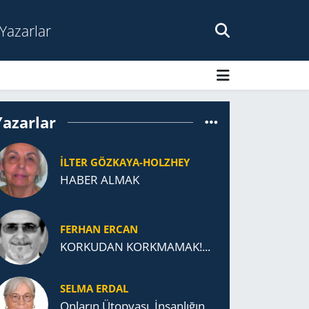
Yazarlar
Yazarlar
İLTER GÖZKAYA-HOLZHEY
HABER ALMAK
FERHAN ERCAN
KORKUDAN KORKMAMAK!...
SELMA ERDAL
Onların Ütopyası, İnsanlığın