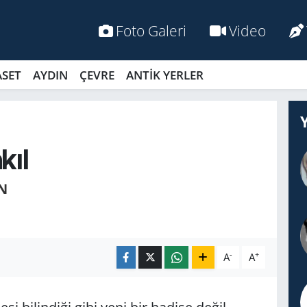
Foto Galeri
Video
ASET
AYDIN
ÇEVRE
ANTİK YERLER
kıl
N
-
+
A
A