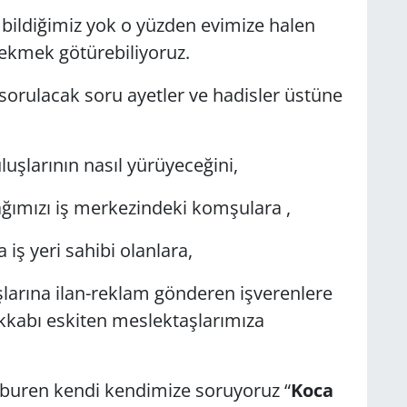
ş bildiğimiz yok o yüzden evimize halen
ekmek götürebiliyoruz.
orulacak soru ayetler ve hadisler üstüne
uşlarının nasıl yürüyeceğini,
ğımızı iş merkezindeki komşulara ,
iş yeri sahibi olanlara,
arına ilan-reklam gönderen işverenlere
akkabı eskiten meslektaşlarımıza
buren kendi kendimize soruyoruz “
Koca