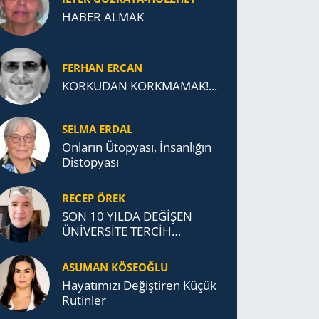
HABER ALMAK
FERHAN ERCAN
KORKUDAN KORKMAMAK!...
SELMA ERDAL
Onların Ütopyası, İnsanlığın
Distopyası
RECEP ÖREK
SON 10 YILDA DEĞİŞEN
ÜNİVERSİTE TERCİH
DAVRANIŞLARI
ASUMAN KÖSEOĞLU
Ha­ya­tı­mı­zı De­ğiş­ti­ren Küçük
Ru­tin­ler