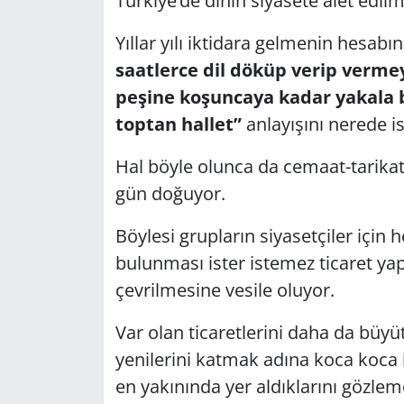
Türkiye’de dinin siyasete alet edilme
GÜNDEM
Yıllar yılı iktidara gelmenin hesabın
saatlerce dil döküp verip vermey
HABERDE İNSAN
peşine koşuncaya kadar yakala bi
toptan hallet”
anlayışını nerede i
KÜLTÜR SANAT
Hal böyle olunca da cemaat-tarika
MAGAZİN
gün doğuyor.
POLİTİKA
Böylesi grupların siyasetçiler için
bulunması ister istemez ticaret yap
RESMİ İLANLAR
çevrilmesine vesile oluyor.
SAĞLIK
Var olan ticaretlerini daha da büyüt
SİYASET
yenilerini katmak adına koca koca i
en yakınında yer aldıklarını gözl
SPOR