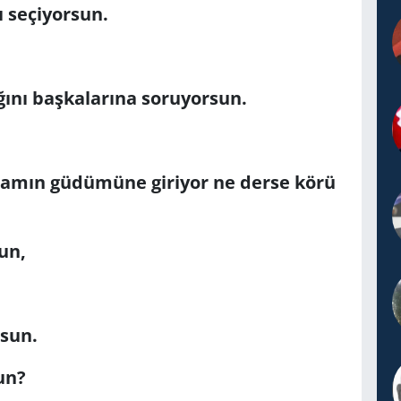
ı seçiyorsun.
ğını başkalarına soruyorsun.
adamın güdümüne giriyor ne derse körü
un,
rsun.
un?