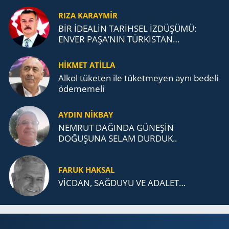
RIZA KARAYMIR
BİR İDEALİN TARİHSEL İZDÜŞÜMÜ:
ENVER PAŞA’NIN TÜRKİSTAN
MÜCADELESİ VE TÜRK DEVLETLERİ
TEŞKİLATI’NA UZANAN MİRASI
HİKMET ATİLLA
Alkol tü­ke­ten ile tü­ket­me­yen aynı be­de­li
öde­me­me­li
AYDIN NİKBAY
NEMRUT DAĞINDA GÜNEŞİN
DOĞUŞUNA SELAM DURDUK..
FARUK HAKSAL
VİCDAN, SAĞ­DU­YU VE ADA­LET…