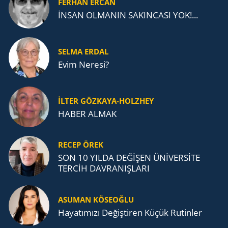
FERHAN ERCAN
İNSAN OLMANIN SAKINCASI YOK!...
SELMA ERDAL
Evim Neresi?
İLTER GÖZKAYA-HOLZHEY
HABER ALMAK
RECEP ÖREK
SON 10 YILDA DEĞİŞEN ÜNİVERSİTE
TERCİH DAVRANIŞLARI
ASUMAN KÖSEOĞLU
Ha­ya­tı­mı­zı De­ğiş­ti­ren Küçük Ru­tin­ler