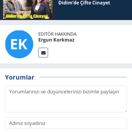
Didim’de Çifte Ci­na­yet
EDITÖR HAKKINDA
Ergun Korkmaz
Yorumlar