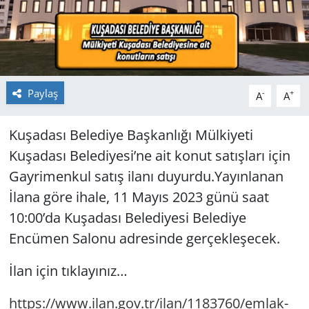
GÜNDEM
HABERDE İNSAN
Paylaş
KÜLTÜR SANAT
-
+
A
A
MAGAZİN
Kuşadası Belediye Başkanlığı Mülkiyeti
Kuşadası Belediyesi’ne ait konut satışları için
POLİTİKA
Gayrimenkul satış ilanı duyurdu.Yayınlanan
İlana göre ihale, 11 Mayıs 2023 günü saat
RESMİ İLANLAR
10:00’da Kuşadası Belediyesi Belediye
SAĞLIK
Encümen Salonu adresinde gerçekleşecek.
İlan için tıklayınız…
SİYASET
https://www.ilan.gov.tr/ilan/1183760/emlak-
SPOR