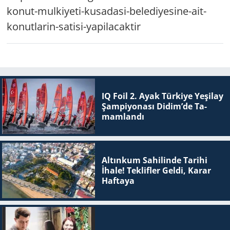
konut-mulkiyeti-kusadasi-belediyesine-ait-
Yerel
konutlarin-satisi-yapilacaktir
IQ Foil 2. Ayak Tür­ki­ye Ye­şi­lay
Şam­pi­yo­na­sı Didim’de Ta­
mam­lan­dı
Altınkum Sahilinde Tarihi
İhale! Teklifler Geldi, Karar
Haftaya