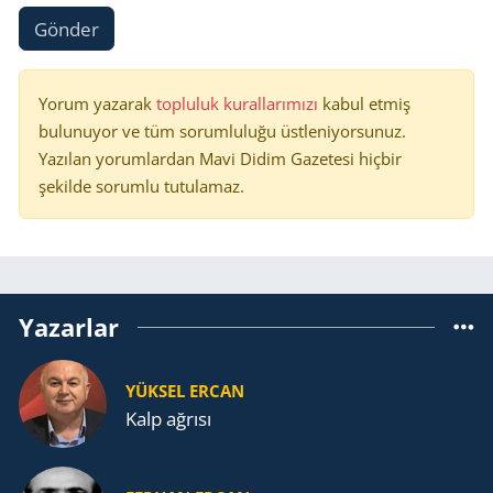
Gönder
Yorum yazarak
topluluk kurallarımızı
kabul etmiş
bulunuyor ve tüm sorumluluğu üstleniyorsunuz.
Yazılan yorumlardan Mavi Didim Gazetesi hiçbir
şekilde sorumlu tutulamaz.
Yazarlar
YÜKSEL ERCAN
Kalp ağrısı