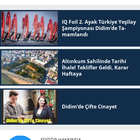
IQ Foil 2. Ayak Tür­ki­ye Ye­şi­lay
Şam­pi­yo­na­sı Didim’de Ta­
mam­lan­dı
Altınkum Sahilinde Tarihi
İhale! Teklifler Geldi, Karar
Haftaya
Didim’de Çifte Ci­na­yet
EDITÖR HAKKINDA