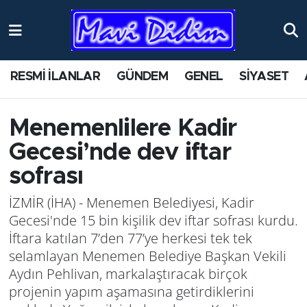
ANTİK YERLER
Nöbetçi Eczaneler
RESMİ İLANLAR
GÜNDEM
GENEL
SİYASET
ASAYİŞ
Hava Durumu
AYDIN
Namaz Vakitleri
Menemenlilere Kadir
Gecesi’nde dev iftar
BİLİM VE TEKNOLOJİ
Trafik Durumu
sofrası
ÇEVRE
Süper Lig Puan Durumu ve Fikstür
İZMİR (İHA) - Menemen Belediyesi, Kadir
Gecesi'nde 15 bin kişilik dev iftar sofrası kurdu.
EĞİTİM
Tüm Manşetler
İftara katılan 7’den 77’ye herkesi tek tek
selamlayan Menemen Belediye Başkan Vekili
EKONOMİ
Son Dakika Haberleri
Aydın Pehlivan, markalaştıracak birçok
projenin yapım aşamasına getirdiklerini
GENEL
Haber Arşivi