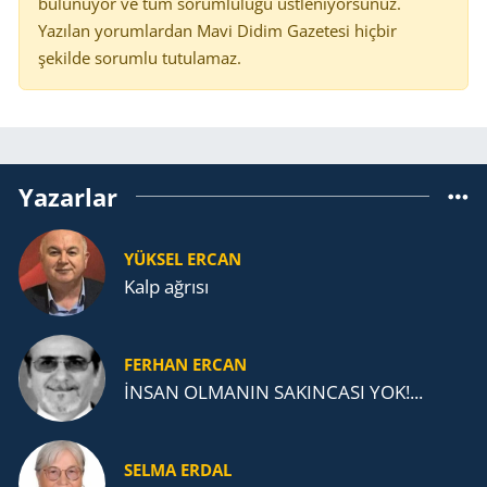
bulunuyor ve tüm sorumluluğu üstleniyorsunuz.
Yazılan yorumlardan Mavi Didim Gazetesi hiçbir
şekilde sorumlu tutulamaz.
Yazarlar
YÜKSEL ERCAN
Kalp ağrısı
FERHAN ERCAN
İNSAN OLMANIN SAKINCASI YOK!...
SELMA ERDAL