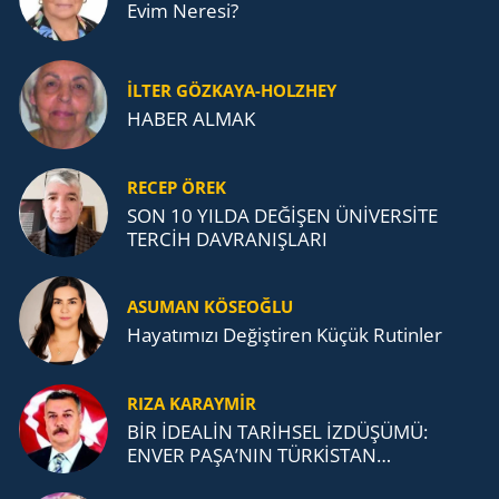
Evim Neresi?
İLTER GÖZKAYA-HOLZHEY
HABER ALMAK
RECEP ÖREK
SON 10 YILDA DEĞİŞEN ÜNİVERSİTE
TERCİH DAVRANIŞLARI
ASUMAN KÖSEOĞLU
Ha­ya­tı­mı­zı De­ğiş­ti­ren Küçük Ru­tin­ler
RIZA KARAYMIR
BİR İDEALİN TARİHSEL İZDÜŞÜMÜ:
ENVER PAŞA’NIN TÜRKİSTAN
MÜCADELESİ VE TÜRK DEVLETLERİ