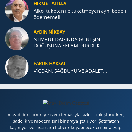
TEŞKİLATI’NA UZANAN MİRASI
HİKMET ATİLLA
Alkol tü­ke­ten ile tü­ket­me­yen aynı be­de­li
öde­me­me­li
AYDIN NİKBAY
NEMRUT DAĞINDA GÜNEŞİN
DOĞUŞUNA SELAM DURDUK..
FARUK HAKSAL
VİCDAN, SAĞ­DU­YU VE ADA­LET…
mavididimcomtr, yepyeni temasıyla sizleri buluştururken,
sadelik ve modernizmi bir araya getiriyor. Şatafattan
kaçınıyor ve insanlara haber okuyabilecekleri bir altyapı