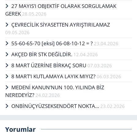
27 MAYIS’I OB­JEKTİF OLA­RAK SOR­GU­LA­MAK
GEREK
28.05.2026
ÇEVRECİLİK SİYASETTEN AYRIŞTIRILAMAZ
09.05.2026
55-60-65-70 [eksi] 06-08-10-12 = ?
23.04.2026
AKÇED BİR STK DEĞİLDİR.
12.04.2026
8 MART ÜZERİNE BİRKAÇ SORU
07.03.2026
8 MART’I KUTLAMAYA LAYIK MIYIZ?
06.03.2026
MEDENİ KANUN’NUN 100. YILINDA BİZ
NEREDEYİZ?
24.02.2026
ONBİNÜÇYÜZSEKSENDÖRT NOKTA…
23.02.2026
Yorumlar