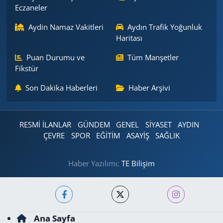
Eczaneler
Aydin Namaz Vakitleri
Aydın Trafik Yoğunluk
Haritası
Puan Durumu ve
Tüm Manşetler
Fikstür
Son Dakika Haberleri
Haber Arşivi
RESMİ İLANLAR
GÜNDEM
GENEL
SİYASET
AYDIN
ÇEVRE
SPOR
EĞİTİM
ASAYİŞ
SAĞLIK
Haber Yazılımı:
TE Bilişim
Ana Sayfa