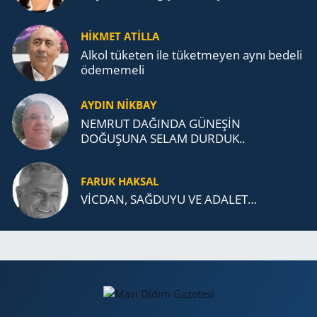
HİKMET ATİLLA
Alkol tü­ke­ten ile tü­ket­me­yen aynı be­de­li
öde­me­me­li
AYDIN NİKBAY
NEMRUT DAĞINDA GÜNEŞİN
DOĞUŞUNA SELAM DURDUK..
FARUK HAKSAL
VİCDAN, SAĞ­DU­YU VE ADA­LET…