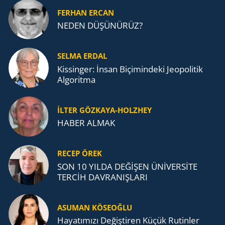
FERHAN ERCAN
NEDEN DÜŞÜNÜRÜZ?
SELMA ERDAL
Kissinger: İnsan Biçimindeki Jeopolitik
Algoritma
İLTER GÖZKAYA-HOLZHEY
HABER ALMAK
RECEP ÖREK
SON 10 YILDA DEĞİŞEN ÜNİVERSİTE
TERCİH DAVRANIŞLARI
ASUMAN KÖSEOĞLU
Ha­ya­tı­mı­zı De­ğiş­ti­ren Küçük Ru­tin­ler