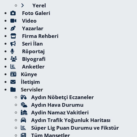
Yerel
Foto Galeri
Video
Yazarlar
Firma Rehberi
Seri İlan
Röportaj
Biyografi
Anketler
Künye
İletişim
Servisler
Aydın Nöbetçi Eczaneler
Aydın Hava Durumu
Aydin Namaz Vakitleri
Aydın Trafik Yoğunluk Haritası
Süper Lig Puan Durumu ve Fikstür
Tüm Manşetler