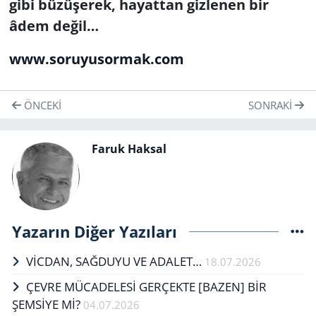
gibi büzüşerek, hayattan gizlenen bir
âdem değil…
www.soruyusormak.com
ÖNCEKI
SONRAKI
Faruk Haksal
Yazarın Diğer Yazıları
VİCDAN, SAĞ­DU­YU VE ADA­LET…
18.07.2026
ÇEVRE MÜCADELESİ GERÇEKTE ​​​​​​​[BAZEN] BİR
ŞEMSİYE Mİ?
04.07.2026