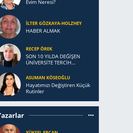
Evim Neresi?
İLTER GÖZKAYA-HOLZHEY
HABER ALMAK
RECEP ÖREK
SON 10 YILDA DEĞİŞEN
ÜNİVERSİTE TERCİH
DAVRANIŞLARI
ASUMAN KÖSEOĞLU
Ha­ya­tı­mı­zı De­ğiş­ti­ren Küçük
Ru­tin­ler
Yazarlar
YÜKSEL ERCAN