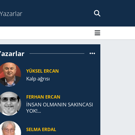
Yazarlar
Yazarlar
YÜKSEL ERCAN
Kalp ağrısı
FERHAN ERCAN
İNSAN OLMANIN SAKINCASI
YOK!...
SELMA ERDAL