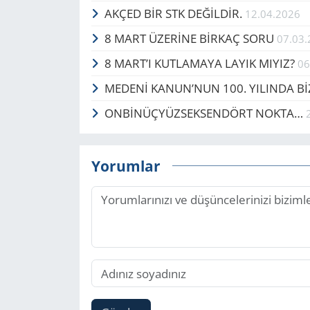
AKÇED BİR STK DEĞİLDİR.
12.04.2026
8 MART ÜZERİNE BİRKAÇ SORU
07.03
8 MART’I KUTLAMAYA LAYIK MIYIZ?
06
MEDENİ KANUN’NUN 100. YILINDA Bİ
ONBİNÜÇYÜZSEKSENDÖRT NOKTA…
Yorumlar