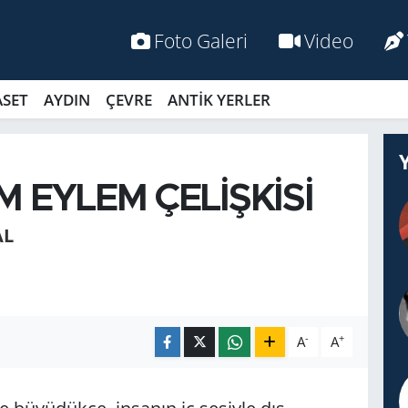
Foto Galeri
Video
ASET
AYDIN
ÇEVRE
ANTİK YERLER
 EYLEM ÇELİŞKİSİ
AL
-
+
A
A