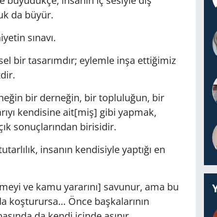
 büyüdükçe, insanın iç sesiyle dış
uk da büyür.
iyetin sınavı.
 bir tasarımdır; eylemle inşa ettiğimiz
dir.
ğin bir derneğin, bir topluluğun, bir
arıyı kendisine ait[miş] gibi yapmak,
ık sonuçlarından birisidir.
tarlılık, insanın kendisiyle yaptığı en
leşmeyi ve kamu yararını] savunur, ama bu
nda koşturursa… Önce başkalarının
ında da kendi içinde aşınır.