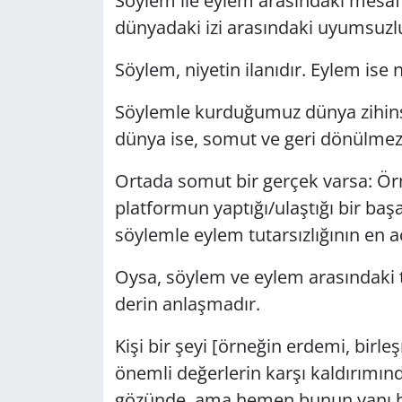
Söylem ile eylem arasındaki mesafe
dünyadaki izi arasındaki uyumsuzl
GÜNDEM
Söylem, niyetin ilanıdır. Eylem ise n
HABERDE İNSAN
Söylemle kurduğumuz dünya zihinsel
KÜLTÜR SANAT
dünya ise, somut ve geri dönülmez
MAGAZİN
Ortada somut bir gerçek varsa: Örne
platformun yaptığı/ulaştığı bir baş
POLİTİKA
söylemle eylem tutarsızlığının en aç
RESMİ İLANLAR
Oysa, söylem ve eylem arasındaki tu
derin anlaşmadır.
SAĞLIK
Kişi bir şeyi [örneğin erdemi, bir
SİYASET
önemli değerlerin karşı kaldırımı
gözünde, ama hemen bunun yanı baş
SPOR