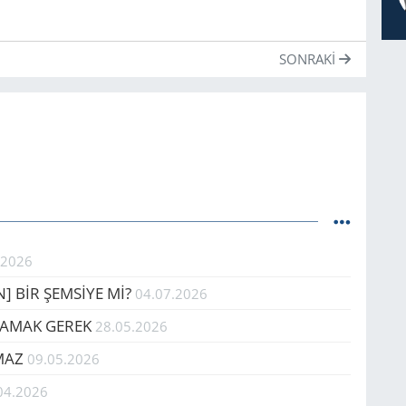
SONRAKI
.2026
EN] BİR ŞEMSİYE Mİ?
04.07.2026
­LA­MAK GEREK
28.05.2026
AMAZ
09.05.2026
04.2026