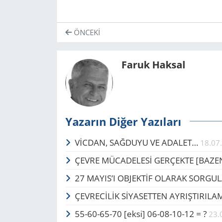
ÖNCEKI
Faruk Haksal
Yazarın Diğer Yazıları
VİCDAN, SAĞ­DU­YU VE ADA­LET…
18.07
ÇEVRE MÜCADELESİ GERÇEKTE ​​​​​​​[BAZ
27 MAYIS’I OB­JEKTİF OLA­RAK SOR­GU
ÇEVRECİLİK SİYASETTEN AYRIŞTIRIL
55-60-65-70 [eksi] 06-08-10-12 = ?
23.