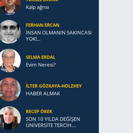
Kalp ağrısı
FERHAN ERCAN
İNSAN OLMANIN SAKINCASI
YOK!...
SELMA ERDAL
Evim Neresi?
İLTER GÖZKAYA-HOLZHEY
HABER ALMAK
RECEP ÖREK
SON 10 YILDA DEĞİŞEN
ÜNİVERSİTE TERCİH
DAVRANIŞLARI