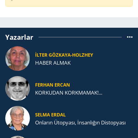
Yazarlar
İLTER GÖZKAYA-HOLZHEY
HABER ALMAK
FERHAN ERCAN
KORKUDAN KORKMAMAK!...
SELMA ERDAL
Onların Ütopyası, İnsanlığın Distopyası