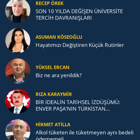
RECEP ÖREK
SON 10 YILDA DEĞİŞEN ÜNİVERSİTE
TERCİH DAVRANIŞLARI
ASUMAN KÖSEOĞLU
Ha­ya­tı­mı­zı De­ğiş­ti­ren Küçük Ru­tin­ler
YÜKSEL ERCAN
Biz ne ara yenildik?
RIZA KARAYMIR
BİR İDEALİN TARİHSEL İZDÜŞÜMÜ:
ENVER PAŞA’NIN TÜRKİSTAN
MÜCADELESİ VE TÜRK DEVLETLERİ
TEŞKİLATI’NA UZANAN MİRASI
HİKMET ATİLLA
Alkol tü­ke­ten ile tü­ket­me­yen aynı be­de­li
öde­me­me­li