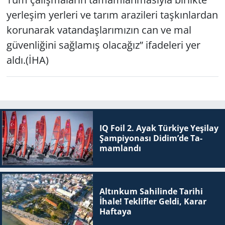
yerleşim yerleri ve tarım arazileri taşkınlardan
korunarak vatandaşlarımızın can ve mal
güvenliğini sağlamış olacağız” ifadeleri yer
aldı.(İHA)
IQ Foil 2. Ayak Tür­ki­ye Ye­şi­lay
Şam­pi­yo­na­sı Didim’de Ta­
mam­lan­dı
Altınkum Sahilinde Tarihi
İhale! Teklifler Geldi, Karar
Haftaya