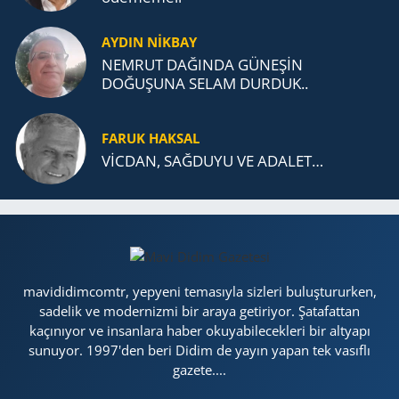
AYDIN NİKBAY
NEMRUT DAĞINDA GÜNEŞİN
DOĞUŞUNA SELAM DURDUK..
FARUK HAKSAL
VİCDAN, SAĞ­DU­YU VE ADA­LET…
mavididimcomtr, yepyeni temasıyla sizleri buluştururken,
sadelik ve modernizmi bir araya getiriyor. Şatafattan
kaçınıyor ve insanlara haber okuyabilecekleri bir altyapı
sunuyor. 1997'den beri Didim de yayın yapan tek vasıflı
gazete....