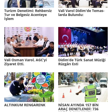
Tu­rizm De­ne­ti­mi: Reh­ber­siz
Vali Varol Didim'de Te­mas­
Tur ve Bel­ge­siz Acen­te­ye
lar­da Bu­lun­du:
İşlem
Vali Osman Varol, AGC’yi
Didim’de Türk Sanat Mü­zi­ği
Ziyaret Etti.
Rüz­gâ­rı Esti
AL­TIN­KUM REN­GA­RENK
NİSAN AYIN­DA 157 BİN
ARAÇ DE­NET­LENDİ: 736