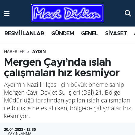
ANTİK YERLER
Nöbetçi Eczaneler
RESMİ İLANLAR
GÜNDEM
GENEL
SİYASET
ASAYİŞ
Hava Durumu
HABERLER
AYDIN
AYDIN
Namaz Vakitleri
Mergen Çayı’nda ıslah
BİLİM VE TEKNOLOJİ
Trafik Durumu
çalışmaları hız kesmiyor
Aydın’ın Nazilli ilçesi için büyük öneme sahip
ÇEVRE
Süper Lig Puan Durumu ve Fikstür
Mergen Çayı, Devlet Su İşleri (DSİ) 21. Bölge
EĞİTİM
Tüm Manşetler
Müdürlüğü tarafından yapılan ıslah çalışmaları
ile birlikte nefes alırken, bölgede çalışmalar hız
EKONOMİ
Son Dakika Haberleri
kesmiyor.
20.04.2023 - 12:35
GENEL
Haber Arşivi
YAYINLANMA