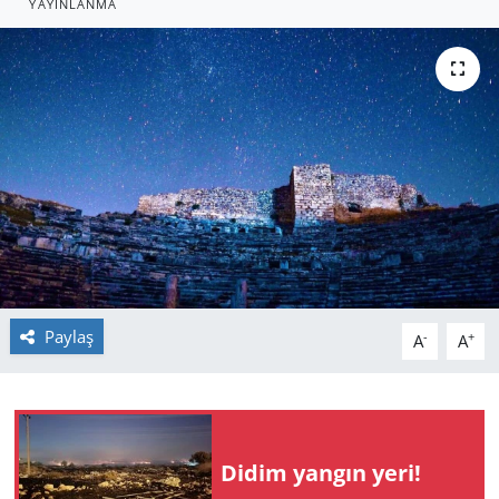
YAYINLANMA
GÜNDEM
HABERDE İNSAN
KÜLTÜR SANAT
MAGAZİN
POLİTİKA
RESMİ İLANLAR
Paylaş
-
+
A
A
SAĞLIK
SİYASET
Didim yangın yeri!
SPOR