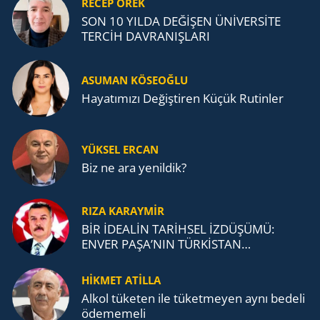
RECEP ÖREK
SON 10 YILDA DEĞİŞEN ÜNİVERSİTE
TERCİH DAVRANIŞLARI
ASUMAN KÖSEOĞLU
Ha­ya­tı­mı­zı De­ğiş­ti­ren Küçük Ru­tin­ler
YÜKSEL ERCAN
Biz ne ara yenildik?
RIZA KARAYMIR
BİR İDEALİN TARİHSEL İZDÜŞÜMÜ:
ENVER PAŞA’NIN TÜRKİSTAN
MÜCADELESİ VE TÜRK DEVLETLERİ
TEŞKİLATI’NA UZANAN MİRASI
HİKMET ATİLLA
Alkol tü­ke­ten ile tü­ket­me­yen aynı be­de­li
öde­me­me­li