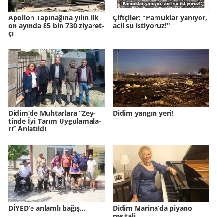
Apol­lon Ta­pı­na­ğına yılın ilk
Çift­çi­ler: "Pa­muk­lar ya­nı­yor,
on ayın­da 85 bin 730 zi­ya­ret­
acil su is­ti­yo­ruz!"
çi
Didim’de Muh­tar­la­ra “Zey­
Didim yangın yeri!
tin­de İyi Tarım Uy­gu­la­ma­la­
rı” An­la­tıl­dı
DİYED’e anlamlı bağış…
Didim Marina’da piyano
resitali