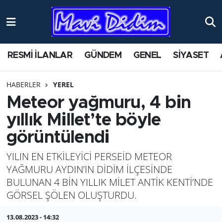
ANTİK YERLER
Nöbetçi Eczaneler
RESMİ İLANLAR
GÜNDEM
GENEL
SİYASET
ASAYİŞ
Hava Durumu
HABERLER
YEREL
AYDIN
Namaz Vakitleri
Meteor yağmuru, 4 bin
BİLİM VE TEKNOLOJİ
Trafik Durumu
yıllık Millet’te böyle
görüntülendi
ÇEVRE
Süper Lig Puan Durumu ve Fikstür
YILIN EN ETKİLEYİCİ PERSEİD METEOR
EĞİTİM
Tüm Manşetler
YAĞMURU AYDIN’IN DİDİM İLÇESİNDE
BULUNAN 4 BİN YILLIK MİLET ANTİK KENTİ’NDE
EKONOMİ
Son Dakika Haberleri
GÖRSEL ŞÖLEN OLUŞTURDU.
GENEL
Haber Arşivi
13.08.2023 - 14:32