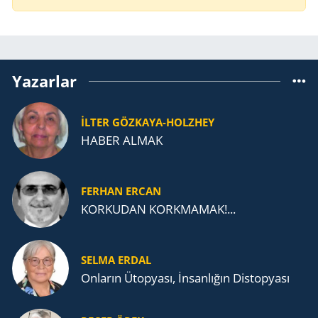
Yazarlar
İLTER GÖZKAYA-HOLZHEY
HABER ALMAK
FERHAN ERCAN
KORKUDAN KORKMAMAK!...
SELMA ERDAL
Onların Ütopyası, İnsanlığın Distopyası