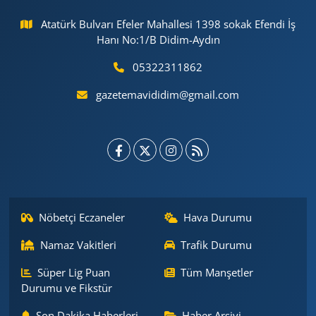
Atatürk Bulvarı Efeler Mahallesi 1398 sokak Efendi İş
Hanı No:1/B Didim-Aydın
05322311862
gazetemavididim@gmail.com
Nöbetçi Eczaneler
Hava Durumu
Namaz Vakitleri
Trafik Durumu
Süper Lig Puan
Tüm Manşetler
Durumu ve Fikstür
Son Dakika Haberleri
Haber Arşivi