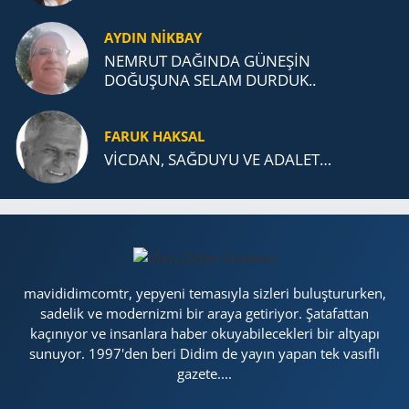
AYDIN NİKBAY
NEMRUT DAĞINDA GÜNEŞİN
DOĞUŞUNA SELAM DURDUK..
FARUK HAKSAL
VİCDAN, SAĞ­DU­YU VE ADA­LET…
mavididimcomtr, yepyeni temasıyla sizleri buluştururken,
sadelik ve modernizmi bir araya getiriyor. Şatafattan
kaçınıyor ve insanlara haber okuyabilecekleri bir altyapı
sunuyor. 1997'den beri Didim de yayın yapan tek vasıflı
gazete....