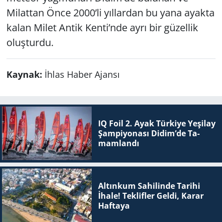
Milattan Önce 2000’li yıllardan bu yana ayakta
kalan Milet Antik Kenti’nde ayrı bir güzellik
oluşturdu.
Kaynak:
İhlas Haber Ajansı
IQ Foil 2. Ayak Tür­ki­ye Ye­şi­lay
Şam­pi­yo­na­sı Didim’de Ta­
mam­lan­dı
Altınkum Sahilinde Tarihi
İhale! Teklifler Geldi, Karar
Haftaya