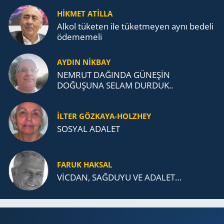
TEŞKİLATI’NA UZANAN MİRASI
HİKMET ATİLLA
Alkol tü­ke­ten ile tü­ket­me­yen aynı be­de­li
öde­me­me­li
AYDIN NİKBAY
NEMRUT DAĞINDA GÜNEŞİN
DOĞUŞUNA SELAM DURDUK..
İLTER GÖZKAYA-HOLZHEY
SOSYAL ADALET
FARUK HAKSAL
VİCDAN, SAĞ­DU­YU VE ADA­LET…