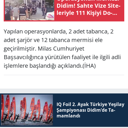
Didim! Sahte Vize Si­te­
le­riy­le 111 Ki­şi­yi Do­
Yerel
lan­dı­ran Şe­be­ke­ye
Büyük Darbe
Yapılan operasyonlarda, 2 adet tabanca, 2
adet şarjör ve 12 tabanca mermisi ele
geçirilmiştir. Milas Cumhuriyet
Başsavcılığınca yürütülen faaliyet ile ilgili adli
işlemlere başlandığı açıklandı.(İHA)
IQ Foil 2. Ayak Tür­ki­ye Ye­şi­lay
Şam­pi­yo­na­sı Didim’de Ta­
mam­lan­dı