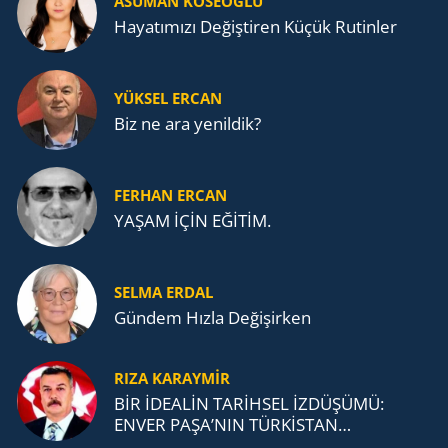
ASUMAN KÖSEOĞLU
Ha­ya­tı­mı­zı De­ğiş­ti­ren Küçük Ru­tin­ler
YÜKSEL ERCAN
Biz ne ara yenildik?
FERHAN ERCAN
YAŞAM İÇİN EĞİTİM.
SELMA ERDAL
Gündem Hızla Değişirken
RIZA KARAYMIR
BİR İDEALİN TARİHSEL İZDÜŞÜMÜ:
ENVER PAŞA’NIN TÜRKİSTAN
MÜCADELESİ VE TÜRK DEVLETLERİ