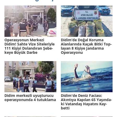
Ope­ras­yo­nun Mer­ke­zi
Didim’de Doğal Ko­ru­ma
Didim! Sahte Vize Si­te­le­riy­le
Alan­la­rın­da Kaçak Bitki Top­
111 Ki­şi­yi Do­lan­dı­ran Şe­be­
la­yan 8 Ki­şi­ye Jan­dar­ma
ke­ye Büyük Darbe
Ope­ras­yo­nu
Didim merkezli uyuşturucu
Didim'de Deniz Fa­ci­ası:
operasyonunda 4 tutuklama
Akın­tı­ya Ka­pı­lan 65 Ya­şın­da­
ki Va­tan­daş Ha­ya­tı­nı Kay­
bet­ti