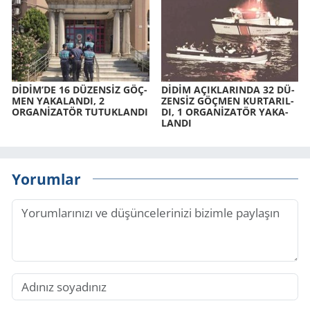
DİDİM’DE 16 DÜ­ZENSİZ GÖÇ­
DİDİM AÇIK­LA­RIN­DA 32 DÜ­
MEN YA­KA­LAN­DI, 2
ZENSİZ GÖÇ­MEN KUR­TA­RIL­
ORGANİZATÖR TU­TUK­LAN­DI
DI, 1 ORGANİZATÖR YA­KA­
LAN­DI
Yorumlar