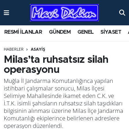
ANTİK YERLER
Nöbetçi Eczaneler
RESMİ İLANLAR
GÜNDEM
GENEL
SİYASET
ASAYİŞ
Hava Durumu
HABERLER
ASAYİŞ
AYDIN
Namaz Vakitleri
Milas’ta ruhsatsız silah
BİLİM VE TEKNOLOJİ
Trafik Durumu
operasyonu
Muğla İl Jandarma Komutanlığınca yapılan
ÇEVRE
Süper Lig Puan Durumu ve Fikstür
istihbari çalışmalar sonucu, Milas İlçesi
EĞİTİM
Tüm Manşetler
Selimiye Mahallesinde ikamet eden C.K. ve
İ.T.K. isimli şahısların ruhsatsız silah taşıdıkları
EKONOMİ
Son Dakika Haberleri
bilgisinin alınması üzerine Milas İlçe Jandarma
Komutanlığı ekiplerince belirlenen adreslere
GENEL
Haber Arşivi
operasyon düzenlendi.