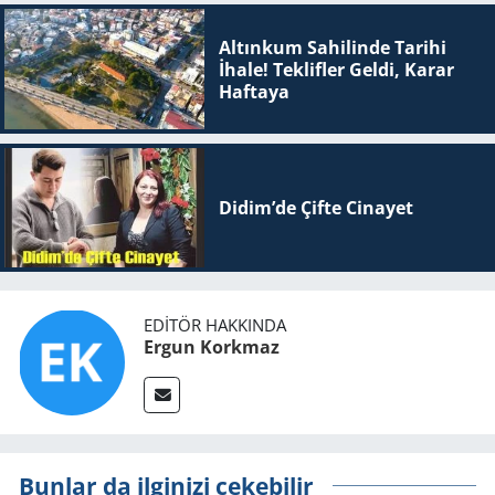
Altınkum Sahilinde Tarihi
İhale! Teklifler Geldi, Karar
Haftaya
Didim’de Çifte Ci­na­yet
EDITÖR HAKKINDA
Ergun Korkmaz
Bunlar da ilginizi çekebilir