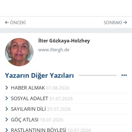
ÖNCEKI
SONRAKI
İlter Gözkaya-Holzhey
www.iltergh.de
Yazarın Diğer Yazıları
HABER ALMAK
07.08.2026
SOSYAL ADALET
31.07.2026
SAYILARIN DİLİ
25.07.2026
GÖÇ AT­LA­SI
18.07.2026
RAST­LAN­TI­NIN BÖY­LESİ
10.07.2026