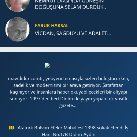
NEMRUT DAĞINDA GÜNEŞİN
DOĞUŞUNA SELAM DURDUK..
FARUK HAKSAL
VİCDAN, SAĞ­DU­YU VE ADA­LET…
mavididimcomtr, yepyeni temasıyla sizleri buluştururken,
sadelik ve modernizmi bir araya getiriyor. Şatafattan
kaçınıyor ve insanlara haber okuyabilecekleri bir altyapı
sunuyor. 1997'den beri Didim de yayın yapan tek vasıflı
gazete....
Atatürk Bulvarı Efeler Mahallesi 1398 sokak Efendi İş
Hanı No:1/B Didim-Aydın