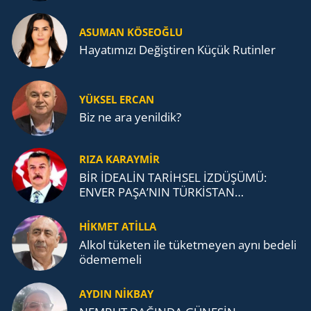
ASUMAN KÖSEOĞLU
Ha­ya­tı­mı­zı De­ğiş­ti­ren Küçük Ru­tin­ler
YÜKSEL ERCAN
Biz ne ara yenildik?
RIZA KARAYMIR
BİR İDEALİN TARİHSEL İZDÜŞÜMÜ:
ENVER PAŞA’NIN TÜRKİSTAN
MÜCADELESİ VE TÜRK DEVLETLERİ
TEŞKİLATI’NA UZANAN MİRASI
HİKMET ATİLLA
Alkol tü­ke­ten ile tü­ket­me­yen aynı be­de­li
öde­me­me­li
AYDIN NİKBAY