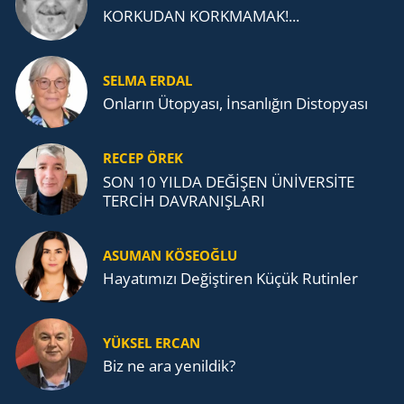
KORKUDAN KORKMAMAK!...
SELMA ERDAL
Onların Ütopyası, İnsanlığın Distopyası
RECEP ÖREK
SON 10 YILDA DEĞİŞEN ÜNİVERSİTE
TERCİH DAVRANIŞLARI
ASUMAN KÖSEOĞLU
Ha­ya­tı­mı­zı De­ğiş­ti­ren Küçük Ru­tin­ler
YÜKSEL ERCAN
Biz ne ara yenildik?