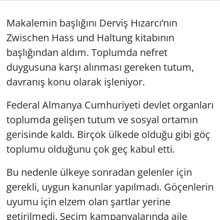
GÜNDEM
Makalemin başlığını Derviş Hızarcı’nın
Zwischen Hass und Haltung
kitabının
HABERDE İNSAN
başlığından aldım. Toplumda nefret
duygusuna karşı alınması gereken tutum,
KÜLTÜR SANAT
davranış konu olarak işleniyor.
MAGAZİN
Federal Almanya Cumhuriyeti devlet organları
POLİTİKA
toplumda gelişen tutum ve sosyal ortamın
gerisinde kaldı. Birçok ülkede olduğu gibi göç
RESMİ İLANLAR
toplumu olduğunu çok geç kabul etti.
SAĞLIK
Bu nedenle ülkeye sonradan gelenler için
gerekli, uygun kanunlar yapılmadı. Göçenlerin
SİYASET
uyumu için elzem olan şartlar yerine
getirilmedi. Seçim kampanyalarında aile
SPOR