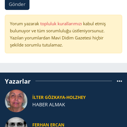
Gönder
Yorum yazarak
topluluk kurallarımızı
kabul etmiş
bulunuyor ve tüm sorumluluğu üstleniyorsunuz.
Yazılan yorumlardan Mavi Didim Gazetesi hiçbir
şekilde sorumlu tutulamaz.
Yazarlar
İLTER GÖZKAYA-HOLZHEY
HABER ALMAK
FERHAN ERCAN