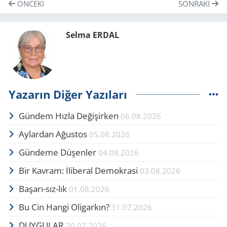
ÖNCEKI
SONRAKI
Selma ERDAL
Yazarın Diğer Yazıları
Gündem Hızla Değişirken
06.08.2026
Aylardan Ağustos
05.08.2026
Gündeme Düşenler
04.08.2026
Bir Kavram: İliberal Demokrasi
03.08.2026
Başarı-sız-lık
01.08.2026
Bu Cin Hangi Oligarkın?
31.07.2026
DUYGULAR
30.07.2026