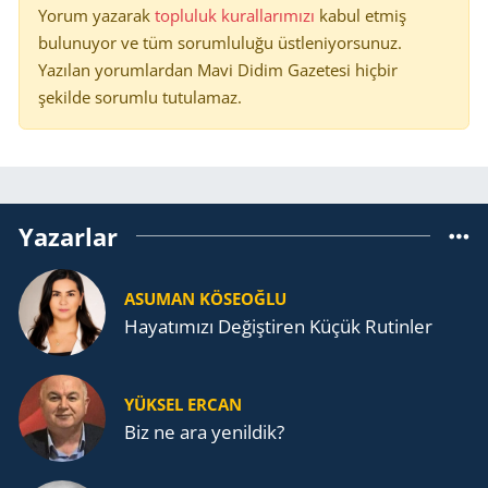
Yorum yazarak
topluluk kurallarımızı
kabul etmiş
bulunuyor ve tüm sorumluluğu üstleniyorsunuz.
Yazılan yorumlardan Mavi Didim Gazetesi hiçbir
şekilde sorumlu tutulamaz.
Yazarlar
ASUMAN KÖSEOĞLU
Ha­ya­tı­mı­zı De­ğiş­ti­ren Küçük Ru­tin­ler
YÜKSEL ERCAN
Biz ne ara yenildik?