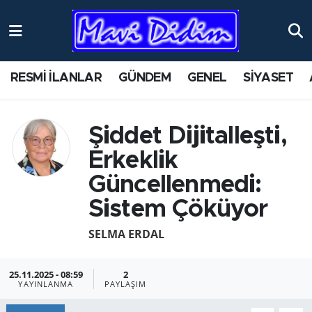
ANTİK YERLER
Nöbetçi Eczaneler
RESMİ İLANLAR
GÜNDEM
GENEL
SİYASET
ASAYİŞ
Hava Durumu
AYDIN
Namaz Vakitleri
Şiddet Dijitalleşti,
Erkeklik
BİLİM VE TEKNOLOJİ
Trafik Durumu
Güncellenmedi:
ÇEVRE
Süper Lig Puan Durumu ve Fikstür
Sistem Çöküyor
EĞİTİM
Tüm Manşetler
SELMA ERDAL
EKONOMİ
Son Dakika Haberleri
25.11.2025 - 08:59
2
YAYINLANMA
PAYLAŞIM
GENEL
Haber Arşivi