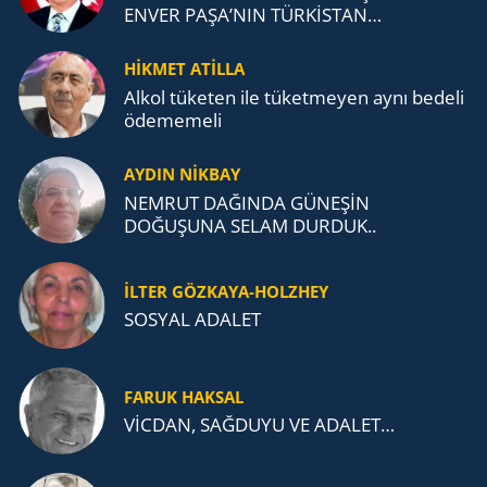
ENVER PAŞA’NIN TÜRKİSTAN
MÜCADELESİ VE TÜRK DEVLETLERİ
TEŞKİLATI’NA UZANAN MİRASI
HİKMET ATİLLA
Alkol tü­ke­ten ile tü­ket­me­yen aynı be­de­li
öde­me­me­li
AYDIN NİKBAY
NEMRUT DAĞINDA GÜNEŞİN
DOĞUŞUNA SELAM DURDUK..
İLTER GÖZKAYA-HOLZHEY
SOSYAL ADALET
FARUK HAKSAL
VİCDAN, SAĞ­DU­YU VE ADA­LET…