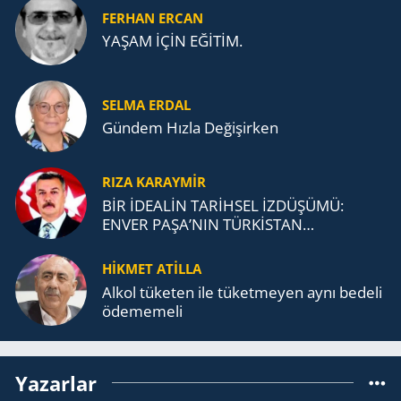
FERHAN ERCAN
YAŞAM İÇİN EĞİTİM.
SELMA ERDAL
Gündem Hızla Değişirken
RIZA KARAYMIR
BİR İDEALİN TARİHSEL İZDÜŞÜMÜ:
ENVER PAŞA’NIN TÜRKİSTAN
MÜCADELESİ VE TÜRK DEVLETLERİ
TEŞKİLATI’NA UZANAN MİRASI
HİKMET ATİLLA
Alkol tü­ke­ten ile tü­ket­me­yen aynı be­de­li
öde­me­me­li
Yazarlar