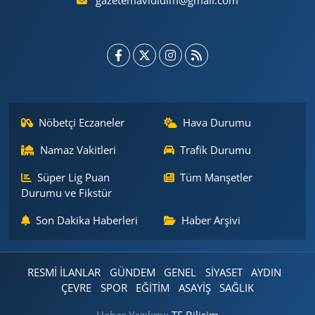
gazetemavididim@gmail.com
Nöbetçi Eczaneler
Hava Durumu
Namaz Vakitleri
Trafik Durumu
Süper Lig Puan
Tüm Manşetler
Durumu ve Fikstür
Son Dakika Haberleri
Haber Arşivi
RESMİ İLANLAR
GÜNDEM
GENEL
SİYASET
AYDIN
ÇEVRE
SPOR
EĞİTİM
ASAYİŞ
SAĞLIK