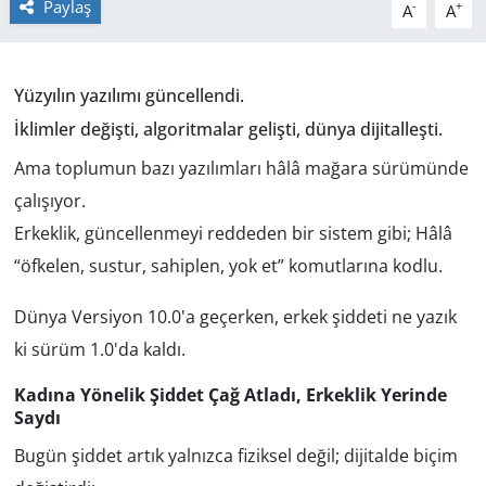
Paylaş
-
+
A
A
GÜNDEM
HABERDE İNSAN
Yüzyılın yazılımı güncellendi.
İklimler değişti, algoritmalar gelişti, dünya dijitalleşti.
KÜLTÜR SANAT
Ama toplumun bazı yazılımları hâlâ mağara sürümünde
çalışıyor.
MAGAZİN
Erkeklik, güncellenmeyi reddeden bir sistem gibi; Hâlâ
POLİTİKA
“öfkelen, sustur, sahiplen, yok et”
komutlarına kodlu.
RESMİ İLANLAR
Dünya Versiyon 10.0'a geçerken, erkek şiddeti ne yazık
ki sürüm 1.0'da kaldı.
SAĞLIK
Kadına Yönelik Şiddet Çağ Atladı, Erkeklik Yerinde
Saydı
SİYASET
Bugün şiddet artık yalnızca fiziksel değil; dijitalde biçim
SPOR