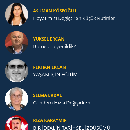
ASUMAN KÖSEOĞLU
Ha­ya­tı­mı­zı De­ğiş­ti­ren Küçük Ru­tin­ler
YÜKSEL ERCAN
Biz ne ara yenildik?
FERHAN ERCAN
YAŞAM İÇİN EĞİTİM.
SELMA ERDAL
Gündem Hızla Değişirken
RIZA KARAYMIR
BİR İDEALİN TARİHSEL İZDÜŞÜMÜ: