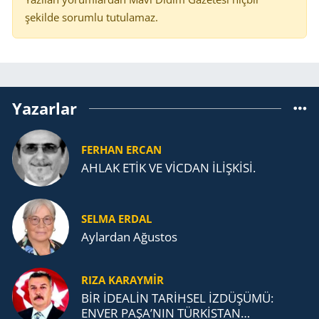
şekilde sorumlu tutulamaz.
Yazarlar
FERHAN ERCAN
AHLAK ETİK VE VİCDAN İLİŞKİSİ.
SELMA ERDAL
Aylardan Ağustos
RIZA KARAYMIR
BİR İDEALİN TARİHSEL İZDÜŞÜMÜ:
ENVER PAŞA’NIN TÜRKİSTAN