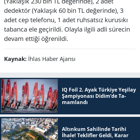
(Yaklaşık 230 bin TL değerinde), 2 adet
dedektör (Yaklaşık 60 bin TL değerinde), 3
adet cep telefonu, 1 adet ruhsatsız kurusıkı
tabanca ele geçirildi. Olayla ilgili adli sürecin
devam ettiği öğrenildi.
Kaynak:
İhlas Haber Ajansı
IQ Foil 2. Ayak Tür­ki­ye Ye­şi­lay
Şam­pi­yo­na­sı Didim’de Ta­
mam­lan­dı
Altınkum Sahilinde Tarihi
İhale! Teklifler Geldi, Karar