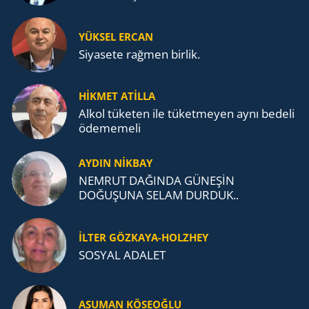
MÜCADELESİ VE TÜRK DEVLETLERİ
TEŞKİLATI’NA UZANAN MİRASI
YÜKSEL ERCAN
Siyasete rağmen birlik.
HİKMET ATİLLA
Alkol tü­ke­ten ile tü­ket­me­yen aynı be­de­li
öde­me­me­li
AYDIN NİKBAY
NEMRUT DAĞINDA GÜNEŞİN
DOĞUŞUNA SELAM DURDUK..
İLTER GÖZKAYA-HOLZHEY
SOSYAL ADALET
ASUMAN KÖSEOĞLU