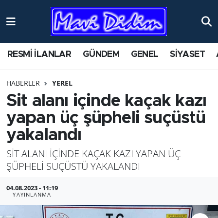
ANTİK YERLER
Nöbetçi Eczaneler
RESMİ İLANLAR
GÜNDEM
GENEL
SİYASET
ASAYİŞ
Hava Durumu
HABERLER
YEREL
AYDIN
Namaz Vakitleri
Sit alanı içinde kaçak kazı
BİLİM VE TEKNOLOJİ
Trafik Durumu
yapan üç şüpheli suçüstü
yakalandı
ÇEVRE
Süper Lig Puan Durumu ve Fikstür
SİT ALANI İÇİNDE KAÇAK KAZI YAPAN ÜÇ
EĞİTİM
Tüm Manşetler
ŞÜPHELİ SUÇÜSTÜ YAKALANDI
EKONOMİ
Son Dakika Haberleri
04.08.2023 - 11:19
YAYINLANMA
GENEL
Haber Arşivi