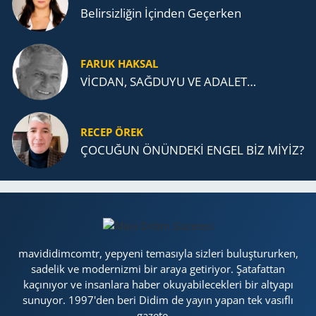
Belirsizliğin İçinden Geçerken
FARUK HAKSAL
VİCDAN, SAĞ­DU­YU VE ADA­LET…
RECEP ÖREK
ÇOCUĞUN ÖNÜNDEKİ ENGEL BİZ MİYİZ?
mavididimcomtr, yepyeni temasıyla sizleri buluştururken,
sadelik ve modernizmi bir araya getiriyor. Şatafattan
kaçınıyor ve insanlara haber okuyabilecekleri bir altyapı
sunuyor. 1997'den beri Didim de yayın yapan tek vasıflı
gazete....