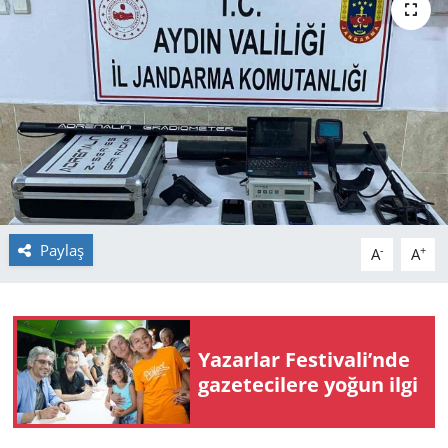
GÜNDEM
HABERDE İNSAN
KÜLTÜR SANAT
MAGAZİN
POLİTİKA
Paylaş
-
+
A
A
RESMİ İLANLAR
SAĞLIK
Yazarlar Festivali’nde
gazetecilere yoğun ilgi
SİYASET
SPOR