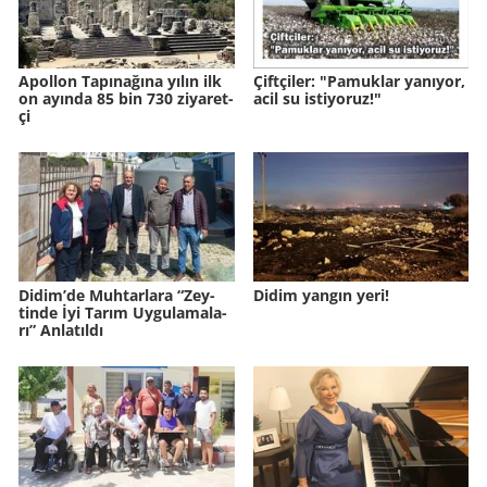
Apol­lon Ta­pı­na­ğına yılın ilk
Çift­çi­ler: "Pa­muk­lar ya­nı­yor,
on ayın­da 85 bin 730 zi­ya­ret­
acil su is­ti­yo­ruz!"
çi
Didim’de Muh­tar­la­ra “Zey­
Didim yangın yeri!
tin­de İyi Tarım Uy­gu­la­ma­la­
rı” An­la­tıl­dı