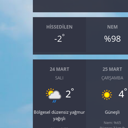
Yerel
HISSEDILEN
NEM
°
-2
%98
24 MART
25 MART
SALI
ÇARŞAMBA
°
°
2
4
Bölgesel düzensiz yağmur
Güneşli
yağışlı
Nem: %65
Rüzgar: 7 km/h