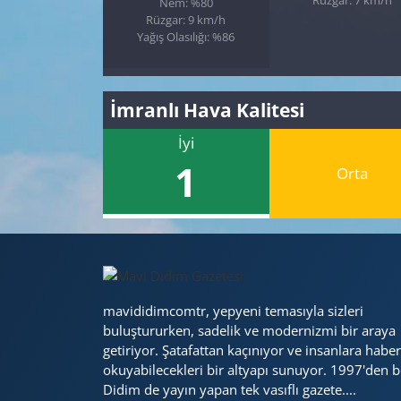
Nem: %80
Rüzgar: 9 km/h
Yağış Olasılığı: %86
İmranlı Hava Kalitesi
İyi
1
Orta
mavididimcomtr, yepyeni temasıyla sizleri
buluştururken, sadelik ve modernizmi bir araya
getiriyor. Şatafattan kaçınıyor ve insanlara haber
okuyabilecekleri bir altyapı sunuyor. 1997'den b
Didim de yayın yapan tek vasıflı gazete....