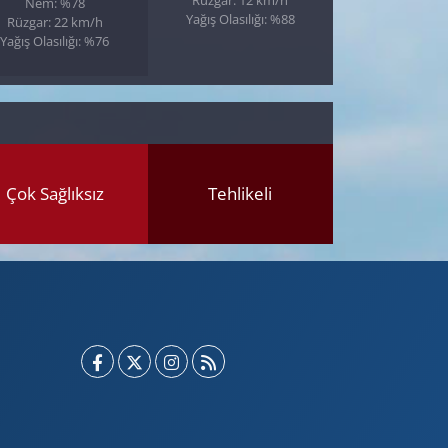
Nem: %78
Yağış Olasılığı: %88
Rüzgar: 22 km/h
Yağış Olasılığı: %76
Çok Sağlıksız
Tehlikeli