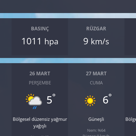
BASINÇ
RÜZGAR
1011
9
hpa
km/s
26 MART
27 MART
PERŞEMBE
CUMA
°
°
5
6
Bölgesel düzensiz yağmur
Güneşli
Bölg
yağışlı
Nem: %64
Rüzgar: 9 km/h