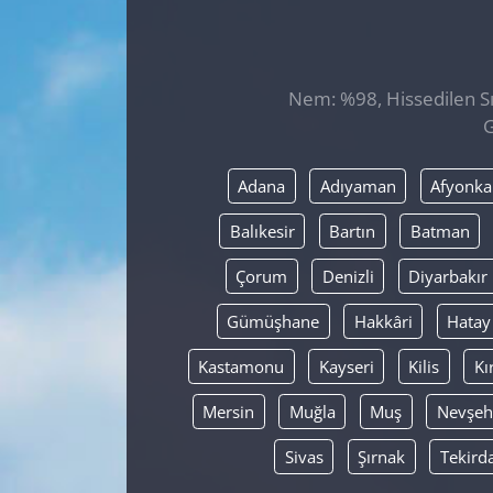
GÜNDEM
HABERDE İNSAN
Nem: %98, Hissedilen Sıc
G
KÜLTÜR SANAT
Adana
Adıyaman
Afyonka
MAGAZİN
Balıkesir
Bartın
Batman
POLİTİKA
Çorum
Denizli
Diyarbakır
RESMİ İLANLAR
Gümüşhane
Hakkâri
Hatay
Kastamonu
Kayseri
Kilis
Kı
SAĞLIK
Mersin
Muğla
Muş
Nevşeh
SİYASET
Sivas
Şırnak
Tekird
SPOR