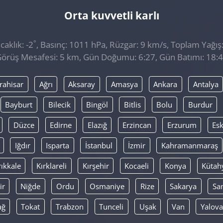
Orta kuvvetli karlı
°
aklık: -2
, Basınç: 1011 hPa, Rüzgar: 9 km/s, Toplam Yağış:
örüş Mesafesi: 5 km, Gün Doğumu: 6:27, Gün Batımı: 18:
rahisar
Ağrı
Aksaray
Amasya
Ankara
Antalya
Bayburt
Bilecik
Bingöl
Bitlis
Bolu
Burdur
Düzce
Edirne
Elazığ
Erzincan
Erzurum
Esk
Iğdır
Isparta
İstanbul
İzmir
Kahramanmaraş
rıkkale
Kırklareli
Kırşehir
Kocaeli
Konya
Kütah
ir
Niğde
Ordu
Osmaniye
Rize
Sakarya
Sa
ağ
Tokat
Trabzon
Tunceli
Uşak
Van
Yalova