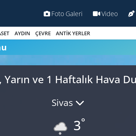
Foto Galeri
Video
ASET
AYDIN
ÇEVRE
ANTİK YERLER
mu
, Yarın ve 1 Haftalık Hava 
Sivas
°
3