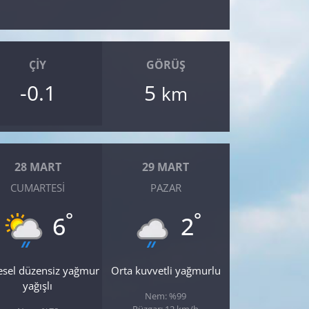
ÇIY
GÖRÜŞ
-0.1
5
km
28 MART
29 MART
CUMARTESI
PAZAR
°
°
6
2
esel düzensiz yağmur
Orta kuvvetli yağmurlu
yağışlı
Nem: %99
Rüzgar: 12 km/h