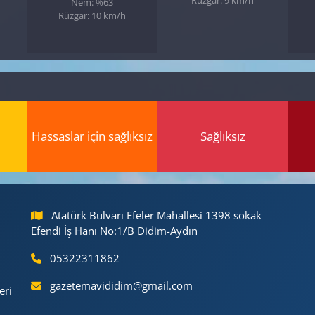
Nem: %63
Rüzgar: 10 km/h
Hassaslar için sağlıksız
Sağlıksız
Atatürk Bulvarı Efeler Mahallesi 1398 sokak
Efendi İş Hanı No:1/B Didim-Aydın
05322311862
gazetemavididim@gmail.com
eri