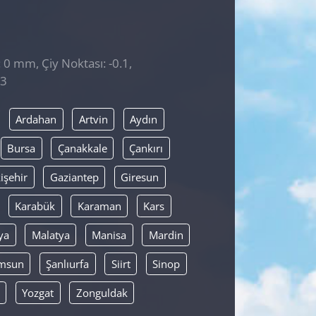
 0 mm, Çiy Noktası: -0.1,
43
Ardahan
Artvin
Aydın
Bursa
Çanakkale
Çankırı
işehir
Gaziantep
Giresun
Karabük
Karaman
Kars
ya
Malatya
Manisa
Mardin
msun
Şanlıurfa
Siirt
Sinop
Yozgat
Zonguldak