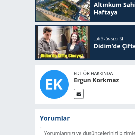
Altınkum Sahil
Haftaya
EDITÖRÜN SEÇTIĞI
Didim’de Çifte
EDITÖR HAKKINDA
Ergun Korkmaz
Yorumlar