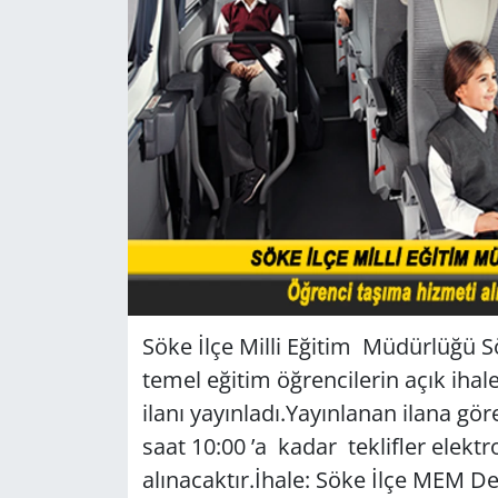
GÜNDEM
HABERDE İNSAN
KÜLTÜR SANAT
MAGAZİN
POLİTİKA
RESMİ İLANLAR
Söke İlçe Milli Eğitim Müdürlüğü Sö
temel eğitim öğrencilerin açık ihale
SAĞLIK
ilanı yayınladı.Yayınlanan ilana göre
SİYASET
saat 10:00 ’a kadar teklifler elek
alınacaktır.İhale: Söke İlçe MEM D
SPOR