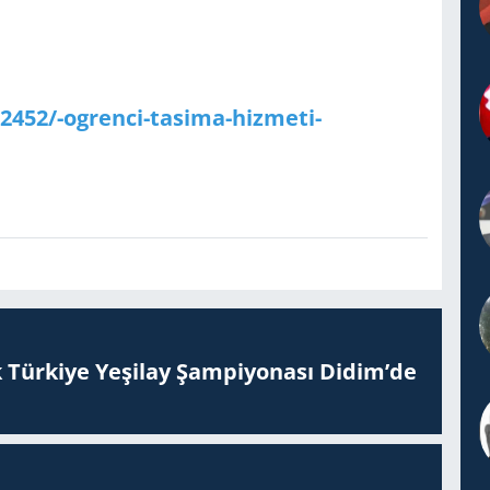
62452/-ogrenci-tasima-hizmeti-
 Tür­ki­ye Ye­şi­lay Şam­pi­yo­na­sı Didim’de