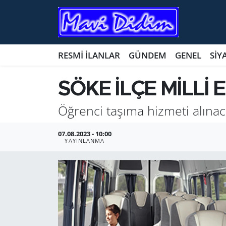
ANTİK YERLER
Nöbetçi Eczaneler
RESMİ İLANLAR
GÜNDEM
GENEL
SİY
ASAYİŞ
Hava Durumu
SÖKE İLÇE MİLLİ
AYDIN
Namaz Vakitleri
Öğrenci taşıma hizmeti alınac
BİLİM VE TEKNOLOJİ
Trafik Durumu
07.08.2023 - 10:00
ÇEVRE
Süper Lig Puan Durumu ve Fikstür
YAYINLANMA
EĞİTİM
Tüm Manşetler
EKONOMİ
Son Dakika Haberleri
GENEL
Haber Arşivi