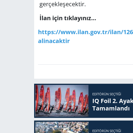
gerçekleşecektir.
Yerel
İlan için tıklayınız…
https://www.ilan.gov.tr/ilan/12
alinacaktir
EDITÖRÜN SEÇTIĞI
IQ Foil 2. Ayak
Ta­mam­lan­dı
EDITÖRÜN SEÇTIĞI