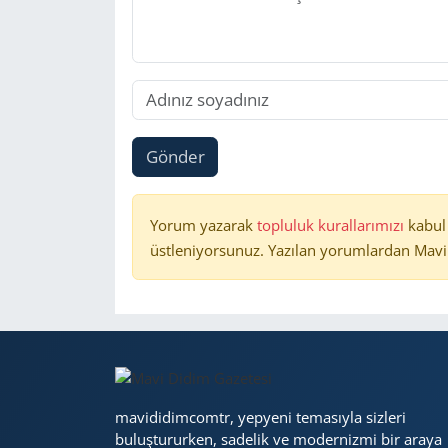
Gönder
Yorum yazarak
topluluk kurallarımızı
kabul
üstleniyorsunuz. Yazılan yorumlardan Mavi 
mavididimcomtr, yepyeni temasıyla sizleri
buluştururken, sadelik ve modernizmi bir araya