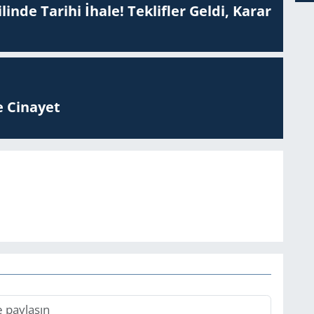
inde Tarihi İhale! Teklifler Geldi, Karar
 Ci­na­yet