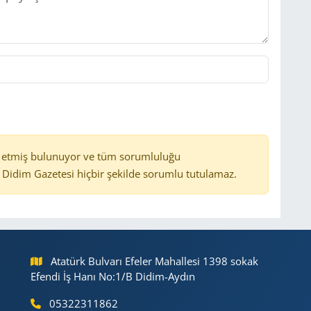
 etmiş bulunuyor ve tüm sorumluluğu
Didim Gazetesi hiçbir şekilde sorumlu tutulamaz.
Atatürk Bulvarı Efeler Mahallesi 1398 sokak
Efendi İş Hanı No:1/B Didim-Aydın
05322311862