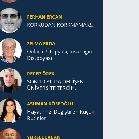
FERHAN ERCAN
KORKUDAN KORKMAMAK!...
SELMA ERDAL
Onların Ütopyası, İnsanlığın
Distopyası
RECEP ÖREK
SON 10 YILDA DEĞİŞEN
ÜNİVERSİTE TERCİH
DAVRANIŞLARI
ASUMAN KÖSEOĞLU
Ha­ya­tı­mı­zı De­ğiş­ti­ren Küçük
Ru­tin­ler
YÜKSEL ERCAN