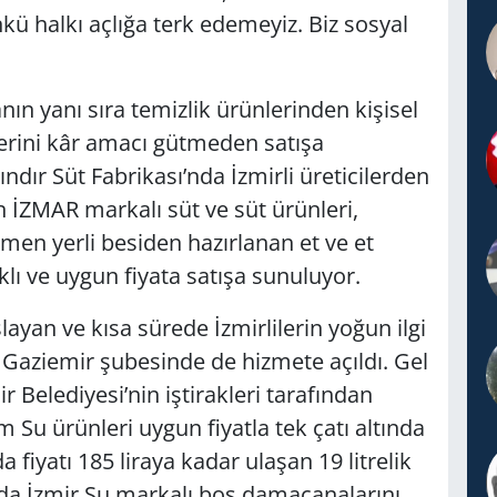
kü halkı açlığa terk edemeyiz. Biz sosyal
nın yanı sıra temizlik ürünlerinden kişisel
erini kâr amacı gütmeden satışa
dır Süt Fabrikası’nda İzmirli üreticilerden
en İZMAR markalı süt ve süt ürünleri,
en yerli besiden hazırlanan et ve et
klı ve uygun fiyata satışa sunuluyor.
ayan ve kısa sürede İzmirlilerin yoğun ilgi
 Gaziemir şubesinde de hizmete açıldı. Gel
 Belediyesi’nin iştirakleri tarafından
 Su ürünleri uygun fiyatla tek çatı altında
a fiyatı 185 liraya kadar ulaşan 19 litrelik
nda İzmir Su markalı boş damacanalarını