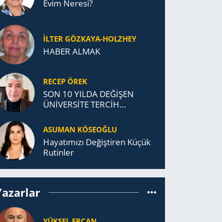
Evim Neresi?
İLTER GÖZKAYA-HOLZHEY
HABER ALMAK
RECEP ÖREK
SON 10 YILDA DEĞİŞEN
ÜNİVERSİTE TERCİH
DAVRANIŞLARI
ASUMAN KÖSEOĞLU
Ha­ya­tı­mı­zı De­ğiş­ti­ren Küçük
Ru­tin­ler
Yazarlar
YÜKSEL ERCAN