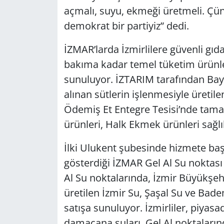
açmalı, suyu, ekmeği üretmeli. Çün
demokrat bir partiyiz” dedi.
İZMAR’larda İzmirlilere güvenli gıda
bakıma kadar temel tüketim ürünl
sunuluyor. İZTARIM tarafından Bayın
alınan sütlerin işlenmesiyle üretil
Ödemiş Et Entegre Tesisi’nde tamam
ürünleri, Halk Ekmek ürünleri sağlı
İlki Ulukent şubesinde hizmete başl
gösterdiği İZMAR Gel Al Su noktası
Al Su noktalarında, İzmir Büyükşehir
üretilen İzmir Su, Şaşal Su ve Badem
satışa sunuluyor. İzmirliler, piyasad
damacana suları, Gel Al noktaları