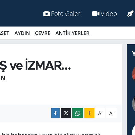
Foto Galeri
Video
ASET
AYDIN
ÇEVRE
ANTİK YERLER
Ş ve İZMAR…
AN
-
+
A
A