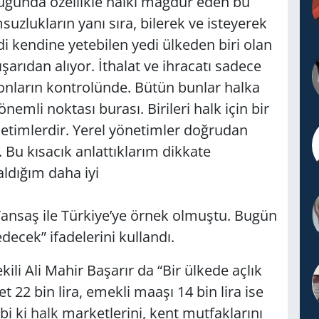
uğunda özellikle halkı mağdur eden bu
lukların yanı sıra, bilerek ve isteyerek
di kendine yetebilen yedi ülkeden biri olan
ışarıdan alıyor. İthalat ve ihracatı sadece
ar onların kontrolünde. Bütün bunlar halka
nemli noktası burası. Birileri halk için bir
önetimlerdir. Yerel yönetimler doğrudan
 Bu kısacık anlattıklarım dikkate
ldığım daha iyi
şılır:
e Türkiye’ye örnek olmuştu. Bugün
cek” ifadelerini kullandı.
ili Ali Mahir Başarır da “Bir ülkede açlık
et 22 bin lira, emekli maaşı 14 bin lira ise
bi ki
halk
marketlerini, kent mutfaklarını