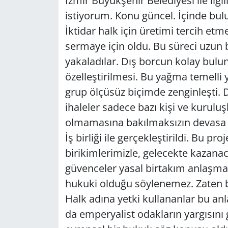
İzmir Büyükşehir Belediyesi ile ilgi
istiyorum. Konu güncel. İçinde bu
GÜNDEM
İktidar halk için üretimi tercih etm
HABERDE İNSAN
sermaye için oldu. Bu süreci uzun 
yakaladılar. Dış borcun kolay bulu
KÜLTÜR SANAT
özelleştirilmesi. Bu yağma temelli y
grup ölçüsüz biçimde zenginleşti. D
MAGAZİN
ihaleler sadece bazı kişi ve kuruluşl
olmamasına bakılmaksızın devasa pr
POLİTİKA
İş birliği ile gerçekleştirildi. Bu p
RESMİ İLANLAR
birikimlerimizle, gelecekte kazanac
güvenceler yasal birtakım anlaşma
SAĞLIK
hukuki olduğu söylenemez. Zaten b
Halk adına yetki kullananlar bu anl
SİYASET
da emperyalist odakların yargısını 
SPOR