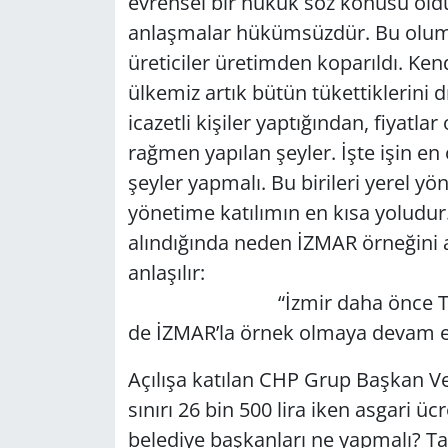
evrensel bir hukuk söz konusu old
anlaşmalar hükümsüzdür. Bu olumsuz
Yerel
üreticiler üretimden koparıldı. Ken
ülkemiz artık bütün tükettiklerini d
icazetli kişiler yaptığından, fiyatl
rağmen yapılan şeyler. İşte işin en ö
şeyler yapmalı. Bu birileri yerel y
yönetime katılımın en kısa yoludur.
alındığında neden İZMAR örneğini a
anla
“İzmir daha önce Tansaş il
de İZMAR’la örnek olmaya devam ede
Açılışa katılan CHP Grup Başkan Vek
sınırı 26 bin 500 lira iken asgari ücr
belediye başkanları ne yapmalı? Ta