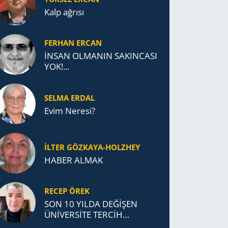
Kalp ağrısı
FERHAN ERCAN
İNSAN OLMANIN SAKINCASI
YOK!...
SELMA ERDAL
Evim Neresi?
İLTER GÖZKAYA-HOLZHEY
HABER ALMAK
RECEP ÖREK
SON 10 YILDA DEĞİŞEN
ÜNİVERSİTE TERCİH
DAVRANIŞLARI