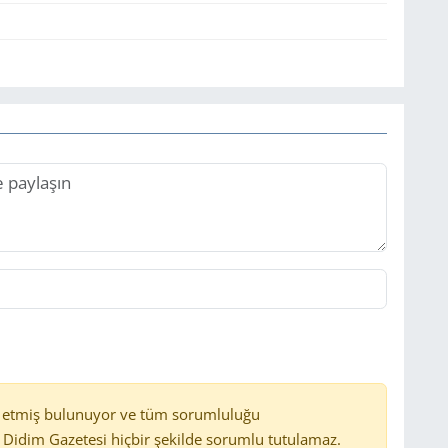
 etmiş bulunuyor ve tüm sorumluluğu
Didim Gazetesi hiçbir şekilde sorumlu tutulamaz.