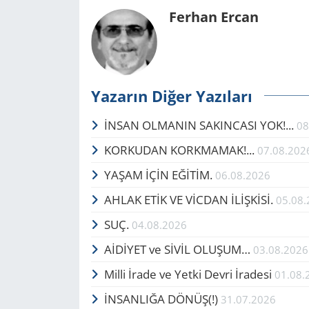
Ferhan Ercan
Yazarın Diğer Yazıları
İNSAN OLMANIN SAKINCASI YOK!...
08
KORKUDAN KORKMAMAK!...
07.08.202
YAŞAM İÇİN EĞİTİM.
06.08.2026
AHLAK ETİK VE VİCDAN İLİŞKİSİ.
05.08
SUÇ.
04.08.2026
AİDİYET ve SİVİL OLUŞUM…
03.08.2026
Milli İrade ve Yetki Devri İradesi
01.08.
İNSANLIĞA DÖNÜŞ(!)
31.07.2026