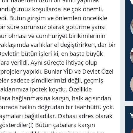
li bir haberden uzun bir alıntı yapmak
lunduğumuz koşullarda ise çok önemli.
edi. Bütün girişim ve önlemleri öncelikle
bir süre sorunsuz olarak götürme şansı
nur olması ve cumhuriyet birikimlerinin
aklaşımda varlıklar el değiştirirken, dar bir
evletin bütün işleri ki, en başta büyük
ara verildi. Aynı süreçte ihtiyaç olup
ojeler yapıldı. Bunlar YİD ve Devlet Özel
rojeler sadece şimdilerimizi değil, geçmiş
aklarımıza ipotek koydu. Özellikle
lara bağlanmasına karşın, halk açısından
urada halkın doğrudan bir taahhüttü yok.
aşmaları bağıtladılar. Dahası adres olarak
gösterdiler(!) Bütün çabalara karşın