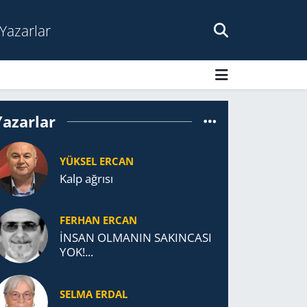
Yazarlar
Yazarlar
YÜKSEL ERCAN
Kalp ağrısı
FERHAN ERCAN
İNSAN OLMANIN SAKINCASI
YOK!...
SELMA ERDAL