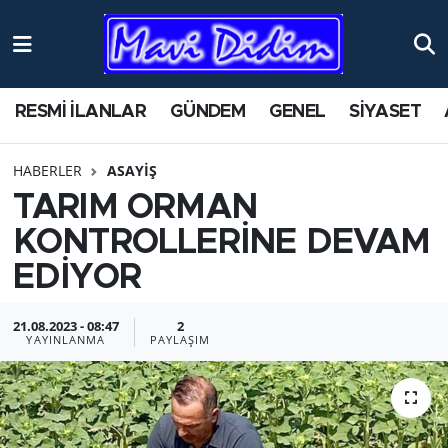
ANTİK YERLER
Nöbetçi Eczaneler
RESMİ İLANLAR
GÜNDEM
GENEL
SİYASET
ASAYİŞ
Hava Durumu
HABERLER
ASAYİŞ
AYDIN
Namaz Vakitleri
TARIM ORMAN
BİLİM VE TEKNOLOJİ
Trafik Durumu
KONTROLLERİNE DEVAM
EDİYOR
ÇEVRE
Süper Lig Puan Durumu ve Fikstür
21.08.2023 - 08:47
2
EĞİTİM
Tüm Manşetler
YAYINLANMA
PAYLAŞIM
EKONOMİ
Son Dakika Haberleri
GENEL
Haber Arşivi