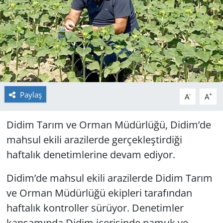
GÜNDEM
HABERDE İNSAN
KÜLTÜR SANAT
MAGAZİN
Paylaş
-
+
A
A
POLİTİKA
Didim Tarım ve Orman Müdürlüğü, Didim’de
mahsul ekili arazilerde gerçekleştirdiği
RESMİ İLANLAR
haftalık denetimlerine devam ediyor.
SAĞLIK
Didim’de mahsul ekili arazilerde Didim Tarım
ve Orman Müdürlüğü ekipleri tarafından
SİYASET
haftalık kontroller sürüyor. Denetimler
SPOR
kapsamında Didim içerisinde pamuk ve