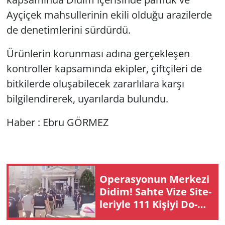
Ayçiçek mahsullerinin ekili olduğu arazilerde
Yerel
de denetimlerini sürdürdü.
Ürünlerin korunması adına gerçekleşen
kontroller kapsamında ekipler, çiftçileri de
bitkilerde oluşabilecek zararlılara karşı
bilgilendirerek, uyarılarda bulundu.
Haber : Ebru GÖRMEZ
Ope­ras­yo­nun Mer­ke­zi
Didim! Sahte Vize Si­te­
le­riy­le 111 Ki­şi­yi Do­
lan­dı­ran Şe­be­ke­ye