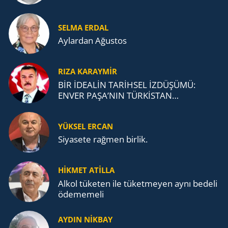
SELMA ERDAL
Aylardan Ağustos
RIZA KARAYMIR
BİR İDEALİN TARİHSEL İZDÜŞÜMÜ:
ENVER PAŞA’NIN TÜRKİSTAN
MÜCADELESİ VE TÜRK DEVLETLERİ
TEŞKİLATI’NA UZANAN MİRASI
YÜKSEL ERCAN
Siyasete rağmen birlik.
HİKMET ATİLLA
Alkol tü­ke­ten ile tü­ket­me­yen aynı be­de­li
öde­me­me­li
AYDIN NİKBAY