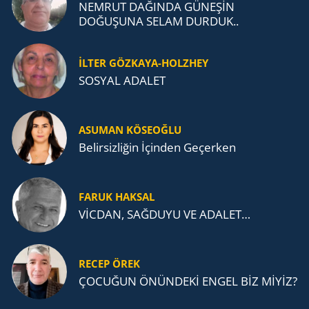
NEMRUT DAĞINDA GÜNEŞİN
DOĞUŞUNA SELAM DURDUK..
İLTER GÖZKAYA-HOLZHEY
SOSYAL ADALET
ASUMAN KÖSEOĞLU
Belirsizliğin İçinden Geçerken
FARUK HAKSAL
VİCDAN, SAĞ­DU­YU VE ADA­LET…
RECEP ÖREK
ÇOCUĞUN ÖNÜNDEKİ ENGEL BİZ MİYİZ?