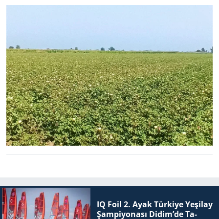
Büyük Darbe
IQ Foil 2. Ayak Tür­ki­ye Ye­şi­lay
Şam­pi­yo­na­sı Didim’de Ta­