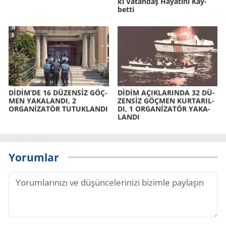
ki Va­tan­daş Ha­ya­tı­nı Kay­
bet­ti
DİDİM’DE 16 DÜ­ZENSİZ GÖÇ­
DİDİM AÇIK­LA­RIN­DA 32 DÜ­
MEN YA­KA­LAN­DI, 2
ZENSİZ GÖÇ­MEN KUR­TA­RIL­
ORGANİZATÖR TU­TUK­LAN­DI
DI, 1 ORGANİZATÖR YA­KA­
LAN­DI
Yorumlar