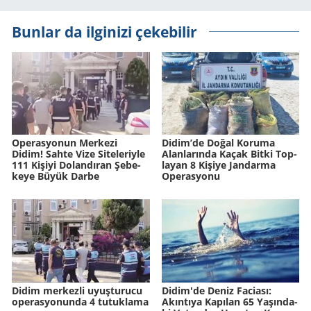
Bunlar da ilginizi çekebilir
Ope­ras­yo­nun Mer­ke­zi
Didim’de Doğal Ko­ru­ma
Didim! Sahte Vize Si­te­le­riy­le
Alan­la­rın­da Kaçak Bitki Top­
111 Ki­şi­yi Do­lan­dı­ran Şe­be­
la­yan 8 Ki­şi­ye Jan­dar­ma
ke­ye Büyük Darbe
Ope­ras­yo­nu
Didim merkezli uyuşturucu
Didim'de Deniz Fa­ci­ası:
operasyonunda 4 tutuklama
Akın­tı­ya Ka­pı­lan 65 Ya­şın­da­