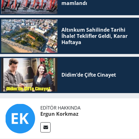
mam­lan­dı
Altınkum Sahilinde Tarihi
İhale! Teklifler Geldi, Karar
Haftaya
Didim’de Çifte Ci­na­yet
EDITÖR HAKKINDA
Ergun Korkmaz