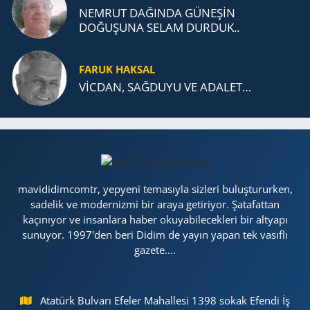
NEMRUT DAĞINDA GÜNEŞİN
DOĞUŞUNA SELAM DURDUK..
FARUK HAKSAL
VİCDAN, SAĞ­DU­YU VE ADA­LET…
mavididimcomtr, yepyeni temasıyla sizleri buluştururken,
sadelik ve modernizmi bir araya getiriyor. Şatafattan
kaçınıyor ve insanlara haber okuyabilecekleri bir altyapı
sunuyor. 1997'den beri Didim de yayın yapan tek vasıflı
gazete....
Atatürk Bulvarı Efeler Mahallesi 1398 sokak Efendi İş