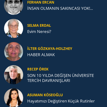
FERHAN ERCAN
İNSAN OLMANIN SAKINCASI YOK!...
SELMA ERDAL
Evim Neresi?
İLTER GÖZKAYA-HOLZHEY
HABER ALMAK
RECEP ÖREK
SON 10 YILDA DEĞİŞEN ÜNİVERSİTE
TERCİH DAVRANIŞLARI
ASUMAN KÖSEOĞLU
Ha­ya­tı­mı­zı De­ğiş­ti­ren Küçük Ru­tin­ler