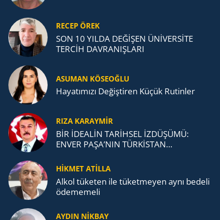
RECEP ÖREK
SON 10 YILDA DEĞİŞEN ÜNİVERSİTE
TERCİH DAVRANIŞLARI
ASUMAN KÖSEOĞLU
Ha­ya­tı­mı­zı De­ğiş­ti­ren Küçük Ru­tin­ler
RIZA KARAYMIR
BİR İDEALİN TARİHSEL İZDÜŞÜMÜ:
ENVER PAŞA’NIN TÜRKİSTAN
MÜCADELESİ VE TÜRK DEVLETLERİ
TEŞKİLATI’NA UZANAN MİRASI
HİKMET ATİLLA
Alkol tü­ke­ten ile tü­ket­me­yen aynı be­de­li
öde­me­me­li
AYDIN NİKBAY