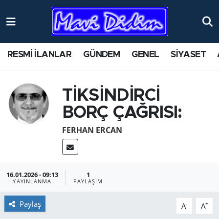
ANTİK YERLER
Nöbetçi Eczaneler
RESMİ İLANLAR
GÜNDEM
GENEL
SİYASET
ASAYİŞ
Hava Durumu
AYDIN
Namaz Vakitleri
TİKSİNDİRCİ
BORÇ ÇAĞRISI:
BİLİM VE TEKNOLOJİ
Trafik Durumu
FERHAN ERCAN
ÇEVRE
Süper Lig Puan Durumu ve Fikstür
EĞİTİM
Tüm Manşetler
16.01.2026 - 09:13
1
YAYINLANMA
PAYLAŞIM
EKONOMİ
Son Dakika Haberleri
Paylaş
-
+
A
A
GENEL
Haber Arşivi