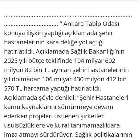
GÜNDEM
……………………………………………………………………
…………………………… “ Ankara Tabip Odası
HABERDE İNSAN
konuya ilişkin yaptığı açıklamada şehir
hastanelerinin kara deliğe yol açtığı
KÜLTÜR SANAT
hatırlatıldı. Açıklamada Sağlık Bakanlığı’nın
MAGAZİN
2025 yılı bütçe teklifinde 104 milyar 602
milyon 82 bin TL ayrılan şehir hastanelerinin
POLİTİKA
yıl dolmadan 106 milyar 430 milyon 412 bin
570 TL harcama yaptığı hatırlatıldı.
RESMİ İLANLAR
Açıklamada şöyle denildi: “Şehir Hastaneleri
SAĞLIK
kamu kaynaklarını sömürmeye devam
ederken projeleri üstlenen şirketler
SİYASET
usulsüzlüklere ve kural tanımamazlıklara
imza atmayı sürdürüyor. Sağlık politikalarının
SPOR