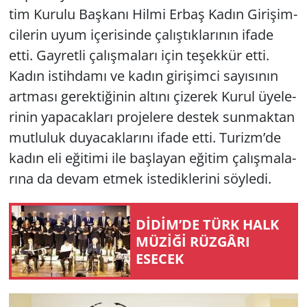
tim Ku­ru­lu Baş­ka­nı Hilmi Erbaş Kadın Gi­ri­şim­
ci­le­rin uyum içe­ri­sin­de ça­lış­tık­la­rı­nın ifade
etti. Gay­ret­li ça­lış­ma­la­rı için te­şek­kür etti.
Kadın is­tih­da­mı ve kadın gi­ri­şim­ci sa­yı­sı­nın
art­ma­sı ge­rek­ti­ği­nin al­tı­nı çi­ze­rek Kurul üye­le­
ri­nin ya­pa­cak­la­rı pro­je­le­re des­tek sun­mak­tan
mut­lu­luk du­ya­cak­la­rı­nı ifade etti. Tu­rizm’de
kadın eli eği­ti­mi ile baş­la­yan eği­tim ça­lış­ma­la­
rı­na da devam etmek is­te­dik­le­ri­ni söy­le­di.
DİDİM’DE TÜRK HALK
MÜZİĞİ RÜZ­GÂ­RI
ESECEK