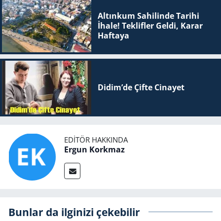
Altınkum Sahilinde Tarihi
İhale! Teklifler Geldi, Karar
Haftaya
Didim’de Çifte Ci­na­yet
EDITÖR HAKKINDA
Ergun Korkmaz
Bunlar da ilginizi çekebilir