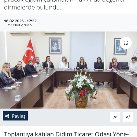
dir­me­ler­de bu­lun­du.
18.02.2025 - 17:22
YAYINLANMA
Paylaş
-
+
A
A
Top­lan­tı­ya ka­tı­lan Didim Ti­ca­ret Odası Yö­ne­