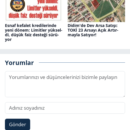
Esnaf ke­fa­let kre­di­le­rin­de
Didim'de Dev Arsa Sa­tı­şı:
yeni dönem: Li­mit­ler yük­sel­
TOKİ 23 Ar­sa­yı Açık Ar­tır­
di, düşük faiz des­te­ği sü­rü­
may­la Sa­tı­yor!
yor
Yorumlar
Gönder