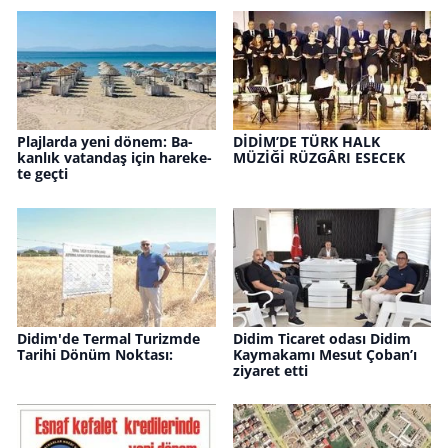
Plaj­lar­da yeni dönem: Ba­
DİDİM’DE TÜRK HALK
kan­lık va­tan­daş için ha­re­ke­
MÜZİĞİ RÜZ­GÂ­RI ESECEK
te geçti
Didim'de Ter­mal Tu­rizm­de
Didim Ticaret odası Didim
Ta­ri­hi Dönüm Nok­ta­sı:
Kaymakamı Mesut Çoban’ı
ziyaret etti