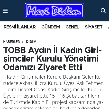
RESMİ İLANLAR
GÜNDEM
GENEL
SİYASET
HABERLER
DİDİM
TOBB Aydın İl Kadın Gi­ri­
şim­ci­ler Ku­ru­lu Yö­ne­ti­mi
Oda­mı­zı Zi­ya­ret Etti
İl Kadın Gi­ri­şim­ci­ler Ku­ru­lu Baş­ka­nı Güler Ku­
ru­de­re Akbaş, İl İcra Ku­ru­lu Üyesi Aslı Teh­men
Didim Ti­ca­ret Odası Kadın Gi­ri­şim­ci­ler Ku­ru­lu
Üye­le­ri­ni zi­ya­ret etti. 15 – 16 Şubat ta­rih­le­rin­
de Tu­rizm­de Kadın Eli pro­je­si kap­sa­mın­da ya­
pı­la­cak eği­tim ça­lış­ma­la­rı hak­kın­da de­ğer­len­