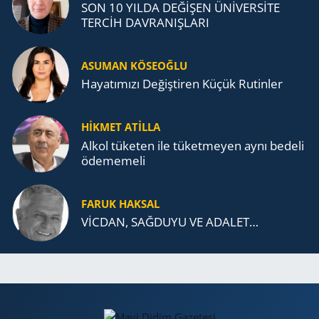
SON 10 YILDA DEĞİŞEN ÜNİVERSİTE
TERCİH DAVRANIŞLARI
ASUMAN KÖSEOĞLU
Ha­ya­tı­mı­zı De­ğiş­ti­ren Küçük Ru­tin­ler
HİKMET ATİLLA
Alkol tü­ke­ten ile tü­ket­me­yen aynı be­de­li
öde­me­me­li
FARUK HAKSAL
VİCDAN, SAĞ­DU­YU VE ADA­LET…