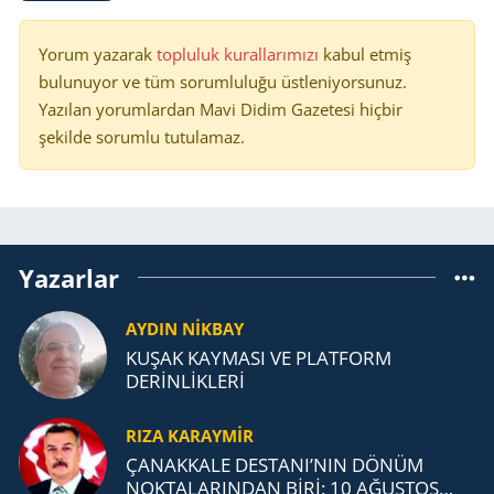
Yorum yazarak
topluluk kurallarımızı
kabul etmiş
bulunuyor ve tüm sorumluluğu üstleniyorsunuz.
Yazılan yorumlardan Mavi Didim Gazetesi hiçbir
şekilde sorumlu tutulamaz.
Yazarlar
AYDIN NİKBAY
KUŞAK KAYMASI VE PLATFORM
DERİNLİKLERİ
RIZA KARAYMIR
ÇANAKKALE DESTANI’NIN DÖNÜM
NOKTALARINDAN BİRİ: 10 AĞUSTOS