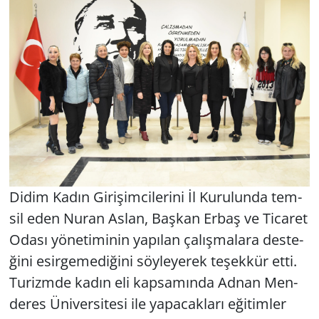
Didim Kadın Gi­ri­şim­ci­le­ri­ni İl Ku­ru­lun­da tem­
sil eden Nuran Aslan, Baş­kan Erbaş ve Ti­ca­ret
Odası yö­ne­ti­mi­nin ya­pı­lan ça­lış­ma­la­ra des­te­
ği­ni esir­ge­me­di­ği­ni söy­le­ye­rek te­şek­kür etti.
Tu­rizm­de kadın eli kap­sa­mın­da Adnan Men­
de­res Üni­ver­si­te­si ile ya­pa­cak­la­rı eği­tim­ler