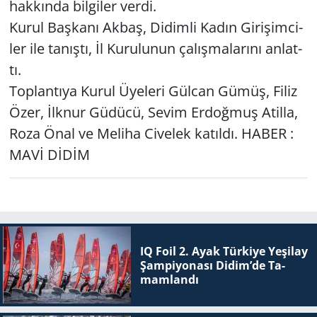
hak­kın­da bil­gi­ler verdi.
Kurul Baş­ka­nı Akbaş, Di­dim­li Kadın Gi­ri­şim­ci­
ler ile ta­nış­tı, İl Ku­ru­lu­nun ça­lış­ma­la­rı­nı an­lat­
tı.
Top­lan­tı­ya Kurul Üye­le­ri Gül­can Gümüş, Filiz
Özer, İlknur Gü­dü­cü, Sevim Er­doğ­muş Atil­la,
Roza Önal ve Me­li­ha Ci­ve­lek ka­tıl­dı. HABER :
MAVİ DİDİM
IQ Foil 2. Ayak Tür­ki­ye Ye­şi­lay
Şam­pi­yo­na­sı Didim’de Ta­
mam­lan­dı