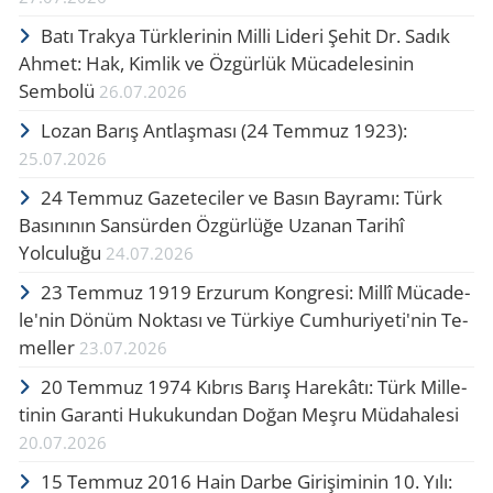
Batı Trakya Türklerinin Milli Lideri Şehit Dr. Sadık
Ahmet: Hak, Kimlik ve Özgürlük Mücadelesinin
Sembolü
26.07.2026
Lozan Barış Ant­laş­ma­sı (24 Tem­muz 1923):
25.07.2026
24 Temmuz Gazeteciler ve Basın Bayramı: Türk
Basınının Sansürden Özgürlüğe Uzanan Tarihî
Yolculuğu
24.07.2026
23 Tem­muz 1919 Er­zu­rum Kong­re­si: Millî Mü­ca­de­
le'nin Dönüm Nok­ta­sı ve Tür­ki­ye Cum­hu­ri­ye­ti'nin Te­
mel­le­r
23.07.2026
20 Tem­muz 1974 Kıb­rıs Barış Ha­re­kâ­tı: Türk Mil­le­
ti­nin Ga­ran­ti Hu­ku­kun­dan Doğan Meşru Mü­da­ha­le­si
20.07.2026
15 Tem­muz 2016 Hain Darbe Gi­ri­şi­mi­nin 10. Yılı: