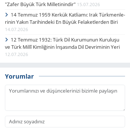
"Zafer Büyük Türk Mil­le­ti­nin­dir"
15.07.2026
14 Tem­muz 1959 Ker­kük Kat­li­amı: Irak Türk­men­le­
ri­nin Yakın Ta­ri­hin­de­ki En Büyük Fe­la­ket­ler­den Biri
14.07.2026
12 Tem­muz 1932: Türk Dil Ku­ru­mu­nun Ku­ru­lu­şu
ve Türk Millî Kim­li­ği­nin İnşa­sın­da Dil Dev­ri­mi­nin Yeri
12.07.2026
Yorumlar