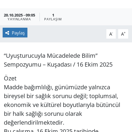
GÜNDEM
20.10.2025 - 09:05
1
YAYINLANMA
PAYLAŞIM
HABERDE İNSAN
Paylaş
-
+
A
A
KÜLTÜR SANAT
“Uyuşturucuyla Mücadelede Bilim”
MAGAZİN
Sempozyumu – Kuşadası / 16 Ekim 2025
POLİTİKA
Özet
RESMİ İLANLAR
Madde bağımlılığı, günümüzde yalnızca
bireysel bir sağlık sorunu değil; toplumsal,
SAĞLIK
ekonomik ve kültürel boyutlarıyla bütüncül
bir halk sağlığı sorunu olarak
SİYASET
değerlendirilmektedir.
Bu çalışma, 16 Ekim 2025 tarihinde
SPOR