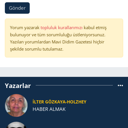
Gönder
Yorum yazarak
topluluk kurallarımızı
kabul etmiş
bulunuyor ve tüm sorumluluğu üstleniyorsunuz.
Yazılan yorumlardan Mavi Didim Gazetesi hiçbir
şekilde sorumlu tutulamaz.
Yazarlar
İLTER GÖZKAYA-HOLZHEY
HABER ALMAK