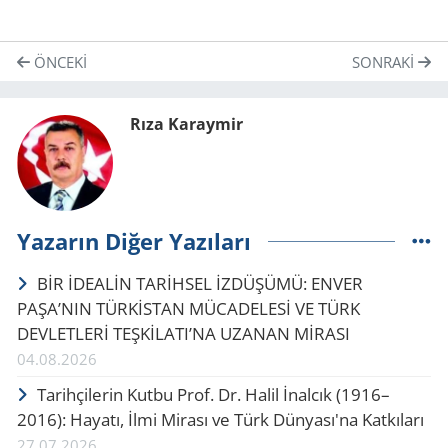
ÖNCEKI
SONRAKI
Rıza Karaymir
Yazarın Diğer Yazıları
BİR İDEALİN TARİHSEL İZDÜŞÜMÜ: ENVER
PAŞA’NIN TÜRKİSTAN MÜCADELESİ VE TÜRK
DEVLETLERİ TEŞKİLATI’NA UZANAN MİRASI
04.08.2026
Tarihçilerin Kutbu Prof. Dr. Halil İnalcık (1916–
2016): Hayatı, İlmi Mirası ve Türk Dünyası'na Katkıları
27.07.2026