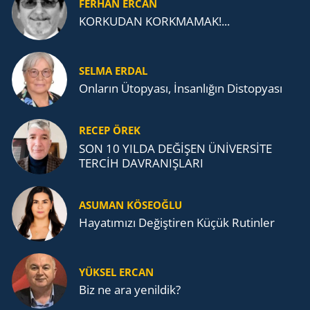
FERHAN ERCAN
KORKUDAN KORKMAMAK!...
SELMA ERDAL
Onların Ütopyası, İnsanlığın Distopyası
RECEP ÖREK
SON 10 YILDA DEĞİŞEN ÜNİVERSİTE
TERCİH DAVRANIŞLARI
ASUMAN KÖSEOĞLU
Ha­ya­tı­mı­zı De­ğiş­ti­ren Küçük Ru­tin­ler
YÜKSEL ERCAN
Biz ne ara yenildik?