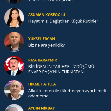
ASUMAN KÖSEOĞLU
Ha­ya­tı­mı­zı De­ğiş­ti­ren Küçük Ru­tin­ler
YÜKSEL ERCAN
Biz ne ara yenildik?
RIZA KARAYMIR
BİR İDEALİN TARİHSEL İZDÜŞÜMÜ:
ENVER PAŞA’NIN TÜRKİSTAN
MÜCADELESİ VE TÜRK DEVLETLERİ
TEŞKİLATI’NA UZANAN MİRASI
HİKMET ATİLLA
Alkol tü­ke­ten ile tü­ket­me­yen aynı be­de­li
öde­me­me­li
AYDIN NİKBAY