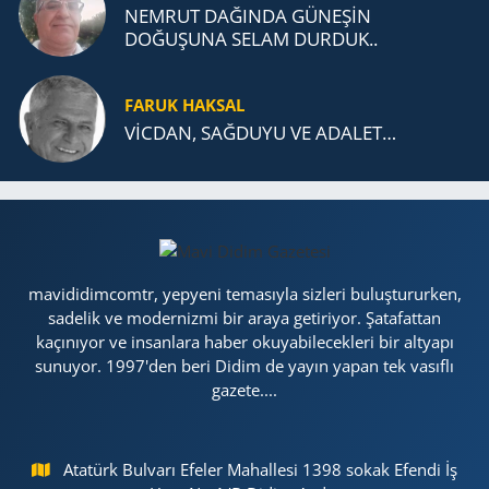
NEMRUT DAĞINDA GÜNEŞİN
DOĞUŞUNA SELAM DURDUK..
FARUK HAKSAL
VİCDAN, SAĞ­DU­YU VE ADA­LET…
mavididimcomtr, yepyeni temasıyla sizleri buluştururken,
sadelik ve modernizmi bir araya getiriyor. Şatafattan
kaçınıyor ve insanlara haber okuyabilecekleri bir altyapı
sunuyor. 1997'den beri Didim de yayın yapan tek vasıflı
gazete....
Atatürk Bulvarı Efeler Mahallesi 1398 sokak Efendi İş