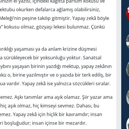
nizin el yazısı, içindeki kâğıtta parfüm kokusu ve
ektubu okurken defalarca ağlamış olabilirsiniz,
eleği’nin peşine takılıp gitmiştir. Yapay zekâ böyle
ın” kokusu olmaz, gözyaşı lekesi bulunmaz. Çünkü
kırıklığı yaşaması ya da anlam krizine düşmesi
ya sürükleyecek bir yoksunluğu yoktur. Sanatsal
ybını yaşayan birinin yazdığı mektup, yapay zekânın
 o, birine yazılmıştır ve o yazıda bir terk ediliş, bir
ua vardır. Yapay zekâ ise yalnızca sözcükleri sıralar.
eremez. Aşkı tanımlar ama aşık olamaz. Şiir yazar ama
hiç aşık olmaz, hiç kimseyi sevmez. Dahası, bu
mez. Yapay zekâ için hiçlik bir kavramdır; insan
eri boşluğudur; insan içinse bir mezardır.