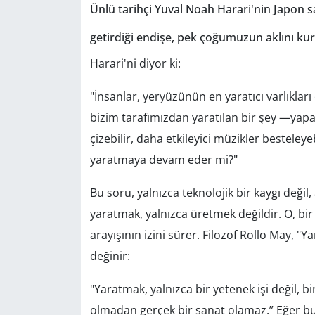
Ünlü tarihçi Yuval Noah Harari'nin Japon sa
GÜNDEM
getirdiği endişe, pek çoğumuzun aklını kurca
HABERDE İNSAN
Harari'ni diyor ki:
KÜLTÜR SANAT
"İnsanlar, yeryüzünün en yaratıcı varlıkları 
bizim tarafımızdan yaratılan bir şey —yapa
MAGAZİN
çizebilir, daha etkileyici müzikler besteley
yaratmaya devam eder mi?"
POLİTİKA
Bu soru, yalnızca teknolojik bir kaygı değil
RESMİ İLANLAR
yaratmak, yalnızca üretmek değildir. O, bir
arayışının izini sürer. Filozof Rollo May, 
SAĞLIK
değinir:
SİYASET
"Yaratmak, yalnızca bir yetenek işi değil, bir
olmadan gerçek bir sanat olamaz.” Eğer bu 
SPOR