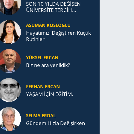
SON 10 YILDA DEĞİŞEN
ÜNİVERSİTE TERCİH
DAVRANIŞLARI
ASUMAN KÖSEOĞLU
Ha­ya­tı­mı­zı De­ğiş­ti­ren Küçük
Ru­tin­ler
YÜKSEL ERCAN
Biz ne ara yenildik?
FERHAN ERCAN
YAŞAM İÇİN EĞİTİM.
SELMA ERDAL
Gündem Hızla Değişirken