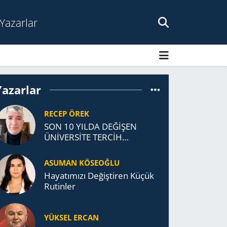
Yazarlar
Yazarlar
RECEP ÖREK
SON 10 YILDA DEĞİŞEN
ÜNİVERSİTE TERCİH
DAVRANIŞLARI
ASUMAN KÖSEOĞLU
Ha­ya­tı­mı­zı De­ğiş­ti­ren Küçük
Ru­tin­ler
YÜKSEL ERCAN