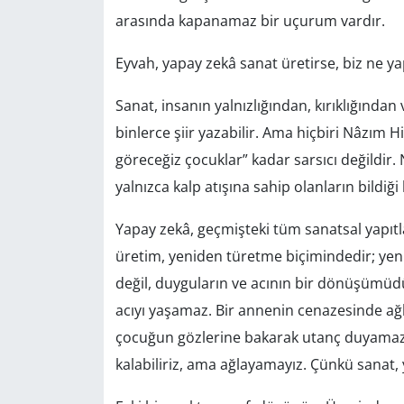
arasında kapanamaz bir uçurum vardır.
Yerel
Eyvah, yapay zekâ sanat üretirse, biz ne ya
Sanat, insanın yalnızlığından, kırıklığınd
binlerce şiir yazabilir. Ama hiçbiri Nâzım 
göreceğiz çocuklar” kadar sarsıcı değildir. 
yalnızca kalp atışına sahip olanların bildiği
Yapay zekâ, geçmişteki tüm sanatsal yapıtla
üretim, yeniden türetme biçimindedir; yeni
değil, duyguların ve acının bir dönüşümüdü
acıyı yaşamaz. Bir annenin cenazesinde ağl
çocuğun gözlerine bakarak utanç duyamaz.
kalabiliriz, ama ağlayamayız. Çünkü sanat, y