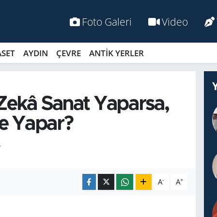
Foto Galeri
Video
ASET
AYDIN
ÇEVRE
ANTİK YERLER
Zekâ Sanat Yaparsa,
e Yapar?
L
-
+
A
A