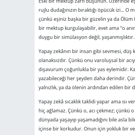
Eski bir mektup zarfı düşünün. Üzerinde eşi
rujlu dudağınızın bıraktığı öpücük izi… O m
çünkü eşiniz başka bir güzelin ya da Ölüm M
bir mektup kurgulayabilir, evet ama “o an
duygu bir simülasyon değil, yaşanmışlıktır.
Yapay zekânın bir insan gibi sevmesi, düş 
olanaksızdır. Çünkü onu varoluşsal bir acı
dışavurum çoğunlukla bir yas eylemidir. Ka
yazabileceği her şeyden daha derindir. Çünkü
yalnızlık, ya da ölenin ardından edilen bir d
Yapay zekâ sıcaklık taklidi yapar ama ısı v
hiç ağlamaz. Çünkü o, acı çekmez; çünkü o 
dünyada yaşayıp yaşamadığını bile asla bile
içinse bir korkudur. Onun için yokluk bir v