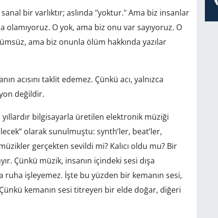
anal bir varlıktır; aslında "yoktur." Ama biz insanlar
 olamıyoruz. O yok, ama biz onu var sayıyoruz. O
lümsüz, ama biz onunla ölüm hakkında yazılar
anın acısını taklit edemez. Çünkü acı, yalnızca
on değildir.
ıllardır bilgisayarla üretilen elektronik müziği
ecek” olarak sunulmuştu: synth’ler, beat’ler,
müzikler gerçekten sevildi mi? Kalıcı oldu mu? Bir
ayır. Çünkü müzik, insanın içindeki sesi dışa
a ruha işleyemez. İşte bu yüzden bir kemanın sesi,
Çünkü kemanın sesi titreyen bir elde doğar, diğeri