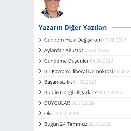
Yazarın Diğer Yazıları
Gündem Hızla Değişirken
06.08.2026
Aylardan Ağustos
05.08.2026
Gündeme Düşenler
04.08.2026
Bir Kavram: İliberal Demokrasi
03.08.2
Başarı-sız-lık
01.08.2026
Bu Cin Hangi Oligarkın?
31.07.2026
DUYGULAR
30.07.2026
Oku!
29.07.2026
Bugün 24 Temmuz
28.07.2026