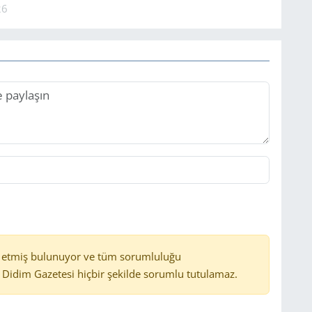
26
 etmiş bulunuyor ve tüm sorumluluğu
Didim Gazetesi hiçbir şekilde sorumlu tutulamaz.