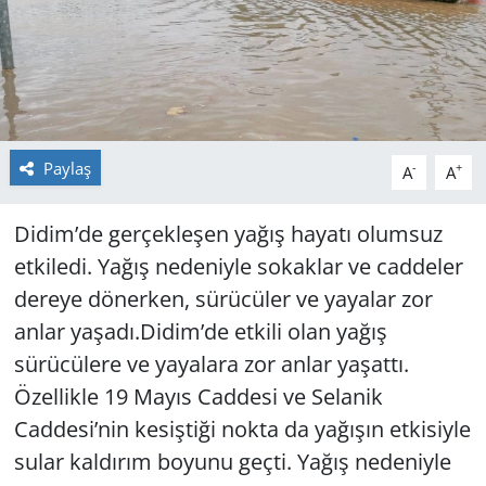
GÜNDEM
HABERDE İNSAN
KÜLTÜR SANAT
Paylaş
-
+
A
A
MAGAZİN
Didim’de gerçekleşen yağış hayatı olumsuz
POLİTİKA
etkiledi. Yağış nedeniyle sokaklar ve caddeler
dereye dönerken, sürücüler ve yayalar zor
RESMİ İLANLAR
anlar yaşadı.Didim’de etkili olan yağış
sürücülere ve yayalara zor anlar yaşattı.
SAĞLIK
Özellikle 19 Mayıs Caddesi ve Selanik
SİYASET
Caddesi’nin kesiştiği nokta da yağışın etkisiyle
sular kaldırım boyunu geçti. Yağış nedeniyle
SPOR