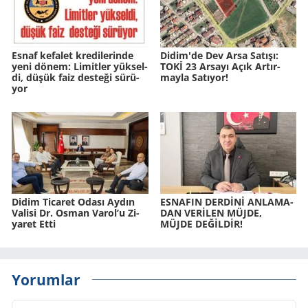
Esnaf ke­fa­let kre­di­le­rin­de
Didim'de Dev Arsa Sa­tı­şı:
yeni dönem: Li­mit­ler yük­sel­
TOKİ 23 Ar­sa­yı Açık Ar­tır­
di, düşük faiz des­te­ği sü­rü­
may­la Sa­tı­yor!
yor
Didim Ti­ca­ret Odası Aydın
ES­NA­FIN DERDİNİ AN­LA­MA­
Va­li­si Dr. Osman Varol’u Zi­
DAN VERİLEN MÜJDE,
ya­ret Etti
MÜJDE DEĞİLDİR!
Yorumlar