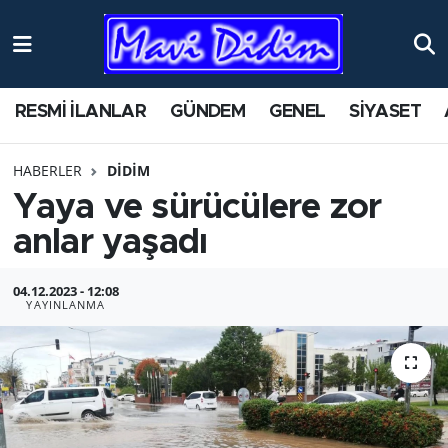
ANTİK YERLER
Nöbetçi Eczaneler
RESMİ İLANLAR
GÜNDEM
GENEL
SİYASET
ASAYİŞ
Hava Durumu
HABERLER
DİDİM
AYDIN
Namaz Vakitleri
Yaya ve sürücülere zor
BİLİM VE TEKNOLOJİ
Trafik Durumu
anlar yaşadı
ÇEVRE
Süper Lig Puan Durumu ve Fikstür
04.12.2023 - 12:08
YAYINLANMA
EĞİTİM
Tüm Manşetler
EKONOMİ
Son Dakika Haberleri
GENEL
Haber Arşivi