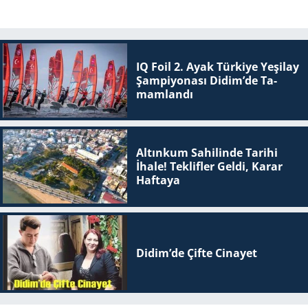
IQ Foil 2. Ayak Tür­ki­ye Ye­şi­lay
Şam­pi­yo­na­sı Didim’de Ta­
mam­lan­dı
Altınkum Sahilinde Tarihi
İhale! Teklifler Geldi, Karar
Haftaya
Didim’de Çifte Ci­na­yet