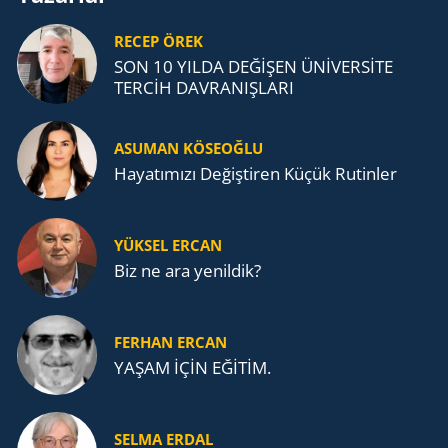
RECEP ÖREK
SON 10 YILDA DEĞİŞEN ÜNİVERSİTE
TERCİH DAVRANIŞLARI
ASUMAN KÖSEOĞLU
Ha­ya­tı­mı­zı De­ğiş­ti­ren Küçük Ru­tin­ler
YÜKSEL ERCAN
Biz ne ara yenildik?
FERHAN ERCAN
YAŞAM İÇİN EĞİTİM.
SELMA ERDAL