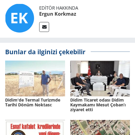
EDITÖR HAKKINDA
Ergun Korkmaz
Bunlar da ilginizi çekebilir
Didim'de Ter­mal Tu­rizm­de
Didim Ticaret odası Didim
Ta­ri­hi Dönüm Nok­ta­sı:
Kaymakamı Mesut Çoban’ı
ziyaret etti