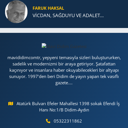
FARUK HAKSAL
VİCDAN, SAĞ­DU­YU VE ADA­LET…
mavididimcomtr, yepyeni temasıyla sizleri buluştururken,
sadelik ve modernizmi bir araya getiriyor. Şatafattan
kaçınıyor ve insanlara haber okuyabilecekleri bir altyapı
sunuyor. 1997'den beri Didim de yayın yapan tek vasıflı
gazete....
Atatürk Bulvarı Efeler Mahallesi 1398 sokak Efendi İş
Hanı No:1/B Didim-Aydın
05322311862