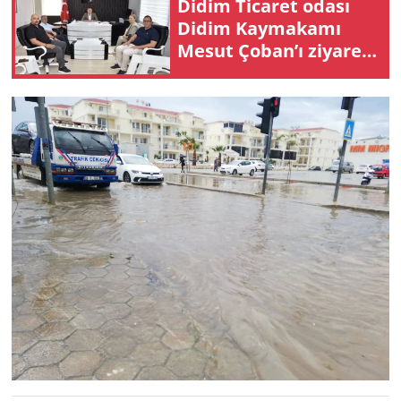
Didim Ticaret odası
Didim Kaymakamı
Mesut Çoban’ı ziyaret
etti