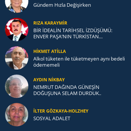
Gündem Hızla Değişirken
RIZA KARAYMIR
BİR İDEALİN TARİHSEL İZDÜŞÜMÜ:
ENVER PAŞA’NIN TÜRKİSTAN
MÜCADELESİ VE TÜRK DEVLETLERİ
TEŞKİLATI’NA UZANAN MİRASI
HİKMET ATİLLA
Alkol tü­ke­ten ile tü­ket­me­yen aynı be­de­li
öde­me­me­li
AYDIN NİKBAY
NEMRUT DAĞINDA GÜNEŞİN
DOĞUŞUNA SELAM DURDUK..
İLTER GÖZKAYA-HOLZHEY
SOSYAL ADALET