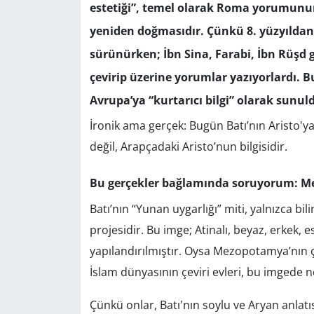
estetiği”, temel olarak Roma yorumunun
yeniden doğmasıdır. Çünkü 8. yüzyıldan 
sürünürken; İbn Sina, Farabi, İbn Rüşd 
çevirip üzerine yorumlar yazıyorlardı. B
Avrupa’ya “kurtarıcı bilgi” olarak sunul
İronik ama gerçek: Bugün Batı’nın Aristo'ya
değil, Arapçadaki Aristo’nun bilgisidir.
Bu gerçekler bağlamında soruyorum: M
Batı’nın “Yunan uygarlığı” miti, yalnızca bil
projesidir. Bu imge; Atinalı, beyaz, erkek, 
yapılandırılmıştır. Oysa Mezopotamya’nın ça
İslam dünyasının çeviri evleri, bu imgede 
Çünkü onlar, Batı'nın soylu ve Aryan anlatı