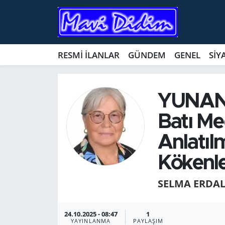
ANTİK YERLER
Nöbetçi Eczaneler
RESMİ İLANLAR
GÜNDEM
GENEL
SİY
ASAYİŞ
Hava Durumu
AYDIN
Namaz Vakitleri
YUNAN’
BİLİM VE TEKNOLOJİ
Trafik Durumu
Batı Me
Anlatı
ÇEVRE
Süper Lig Puan Durumu ve Fikstür
Kökenle
EĞİTİM
Tüm Manşetler
SELMA ERDA
EKONOMİ
Son Dakika Haberleri
24.10.2025 - 08:47
1
GENEL
Haber Arşivi
YAYINLANMA
PAYLAŞIM