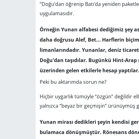
“Doğu’dan öğrenip Batı’da yeniden paketle
uygulamasıdır.
Yerel
Örneğin Yunan alfabesi dediğimiz şey asl
daha doğrusu Alef, Bet... Harflerin biçi
limanlarındadır. Yunanlar, deniz ticareti
Doğu'dan taşıdılar. Bugünkü Hint-Arap 
üzerinden gelen etkilerle hesap yaptılar
Peki bu aktarımda sorun ne?
Hiçbir uygarlık tümüyle “özgün” değildir elb
yalnızca “beyaz bir geçmişin” ürünüymüş g
Yunan mirası dedikleri şeyin kendisi ge
bulamaca dönüşmüştür. Rönesans dönemi