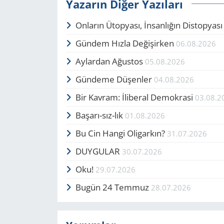
Yazarın Diğer Yazıları
Onların Ütopyası, İnsanlığın Distopyas
Gündem Hızla Değişirken
06.08.2026
Aylardan Ağustos
05.08.2026
Gündeme Düşenler
04.08.2026
Bir Kavram: İliberal Demokrasi
03.08.2
Başarı-sız-lık
01.08.2026
Bu Cin Hangi Oligarkın?
31.07.2026
DUYGULAR
30.07.2026
Oku!
29.07.2026
Bugün 24 Temmuz
28.07.2026