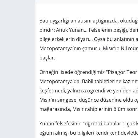
GÜNDEM
Batı uygarlığı anlatısını açtığınızda, okud
HABERDE İNSAN
biridir: Antik Yunan... Felsefenin beşiği, 
bilge erkeklerin diyarı... Oysa bu anlatının 
KÜLTÜR SANAT
Mezopotamya’nın çamuru, Mısır’ın Nil müre
başlar.
MAGAZİN
Örneğin lisede öğrendiğimiz “Pisagor Teor
POLİTİKA
Mezopotamya’da, Babil tabletlerine kazınmış
RESMİ İLANLAR
keşfetmedi; yalnızca öğrendi ve yeniden ad
Mısır’ın simgesel düşünce düzenine oldukç
SAĞLIK
mağarasında, Mısır rahiplerinin ölüm sonra
SİYASET
Yunan felsefesinin “öğretici babaları”, çok 
eğitim almış, bu bilgileri kendi kent devlet
SPOR