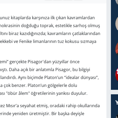
uğunuz kitaplarda karşınıza ilk çıkan kavramlardan
demokrasinin doğduğu toprak, estetikle sarhoş olmuş
altını biraz kazıdığınızda; kavramların çatlaklarından
kkebi ve Fenike limanlarının tuz kokusu sızmaya
emi” gerçekte Pisagor'dan yüzyıllar önce
tı. Daha açık bir anlatımla Pisagor, bu bilgiyi
landırdı. Aynı biçimde Platon’un “idealar dünyası”,
a çok benzer. Platon’un gölgelerle dolu
sı "öbür âlem" öğretilerinin yankısı duyulur.
kez Mısır’a seyahat etmiş, oradaki rahip okullarında
lerinde yeniden üretmiştir. Bir başka deyişle