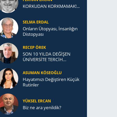
KORKUDAN KORKMAMAK!...
SELMA ERDAL
Onların Ütopyası, İnsanlığın
Distopyası
RECEP ÖREK
SON 10 YILDA DEĞİŞEN
ÜNİVERSİTE TERCİH
DAVRANIŞLARI
ASUMAN KÖSEOĞLU
Ha­ya­tı­mı­zı De­ğiş­ti­ren Küçük
Ru­tin­ler
YÜKSEL ERCAN
Biz ne ara yenildik?