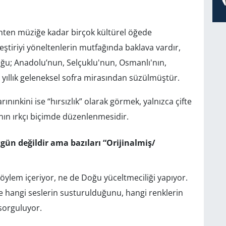
hten müziğe kadar birçok kültürel öğede
eleştiriyi yöneltenlerin mutfağında baklava vardır,
oğu; Anadolu’nun, Selçuklu'nun, Osmanlı'nın,
ıllık geleneksel sofra mirasından süzülmüştür.
arınınkini ise “hırsızlık” olarak görmek, yalnızca çifte
anın ırkçı biçimde düzenlenmesidir.
gün değildir ama bazıları “Orijinalmiş/
 söylem içeriyor, ne de Doğu yüceltmeciliği yapıyor.
e hangi seslerin susturulduğunu, hangi renklerin
 sorguluyor.