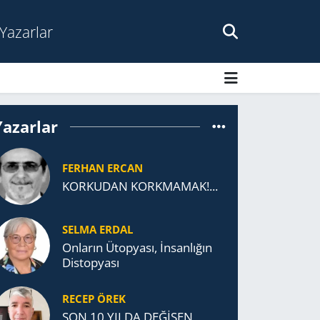
Yazarlar
Yazarlar
FERHAN ERCAN
KORKUDAN KORKMAMAK!...
SELMA ERDAL
Onların Ütopyası, İnsanlığın
Distopyası
RECEP ÖREK
SON 10 YILDA DEĞİŞEN