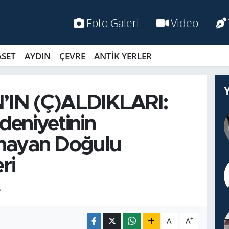
Foto Galeri
Video
ASET
AYDIN
ÇEVRE
ANTİK YERLER
IN (Ç)ALDIKLARI:
deniyetinin
lmayan Doğulu
ri
L
-
+
A
A