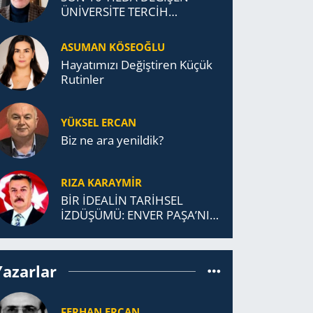
ÜNİVERSİTE TERCİH
DAVRANIŞLARI
ASUMAN KÖSEOĞLU
Ha­ya­tı­mı­zı De­ğiş­ti­ren Küçük
Ru­tin­ler
YÜKSEL ERCAN
Biz ne ara yenildik?
RIZA KARAYMIR
BİR İDEALİN TARİHSEL
İZDÜŞÜMÜ: ENVER PAŞA’NIN
TÜRKİSTAN MÜCADELESİ VE
TÜRK DEVLETLERİ
TEŞKİLATI’NA UZANAN
Yazarlar
MİRASI
FERHAN ERCAN