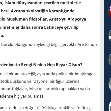
, İslam dünyasından çevrilen metinlerle
beri, Avrupa skolastiğin karanlığında
gibi Müslüman filozoflar, Aristo’yu Arapçaya
u metinler daha sonra Latinceye çevrilip
du.
 borçlu olduğunu söylediği bilgi, gerçekte Aristo’nun
edeniyetin Rengi Neden Hep Beyaz Olsun?
imsel bir anlatı değil; aynı anda politik bir imaj/imge
estetik düşkünü ve rasyonel bir figür üzerine
mur tuğlaları, Mısır’ın karanlık tapınakları ya da
nedense hiç yer bulamaz.
sına “oldukça doğulu”, “oldukça renkli” ve “oldukça