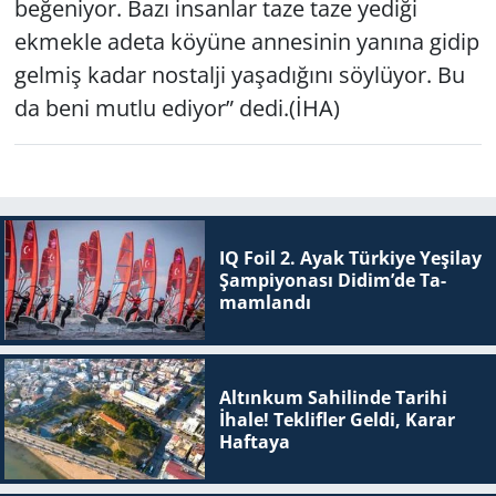
beğeniyor. Bazı insanlar taze taze yediği
ekmekle adeta köyüne annesinin yanına gidip
gelmiş kadar nostalji yaşadığını söylüyor. Bu
da beni mutlu ediyor” dedi.(İHA)
IQ Foil 2. Ayak Tür­ki­ye Ye­şi­lay
Şam­pi­yo­na­sı Didim’de Ta­
mam­lan­dı
Altınkum Sahilinde Tarihi
İhale! Teklifler Geldi, Karar
Haftaya