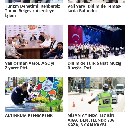
Tu­rizm De­ne­ti­mi: Reh­ber­siz
Vali Varol Didim'de Te­mas­
Tur ve Bel­ge­siz Acen­te­ye
lar­da Bu­lun­du:
İşlem
Vali Osman Varol, AGC’yi
Didim’de Türk Sanat Mü­zi­ği
Ziyaret Etti.
Rüz­gâ­rı Esti
AL­TIN­KUM REN­GA­RENK
NİSAN AYIN­DA 157 BİN
ARAÇ DE­NET­LENDİ: 736
KAZA, 3 CAN KAYBI