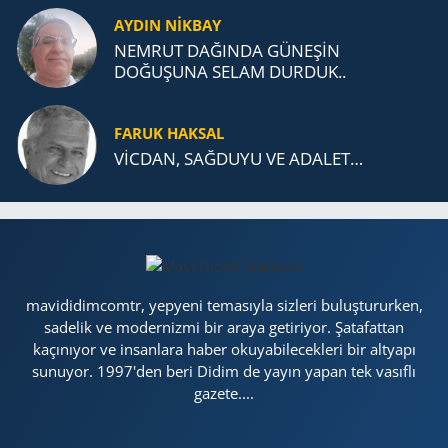
AYDIN NİKBAY
NEMRUT DAĞINDA GÜNEŞİN
DOĞUŞUNA SELAM DURDUK..
FARUK HAKSAL
VİCDAN, SAĞ­DU­YU VE ADA­LET…
mavididimcomtr, yepyeni temasıyla sizleri buluştururken,
sadelik ve modernizmi bir araya getiriyor. Şatafattan
kaçınıyor ve insanlara haber okuyabilecekleri bir altyapı
sunuyor. 1997'den beri Didim de yayın yapan tek vasıflı
gazete....