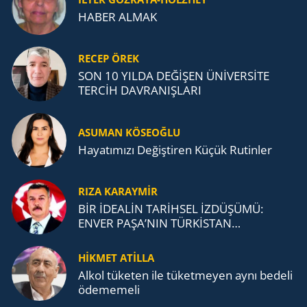
HABER ALMAK
RECEP ÖREK
SON 10 YILDA DEĞİŞEN ÜNİVERSİTE
TERCİH DAVRANIŞLARI
ASUMAN KÖSEOĞLU
Ha­ya­tı­mı­zı De­ğiş­ti­ren Küçük Ru­tin­ler
RIZA KARAYMIR
BİR İDEALİN TARİHSEL İZDÜŞÜMÜ:
ENVER PAŞA’NIN TÜRKİSTAN
MÜCADELESİ VE TÜRK DEVLETLERİ
TEŞKİLATI’NA UZANAN MİRASI
HİKMET ATİLLA
Alkol tü­ke­ten ile tü­ket­me­yen aynı be­de­li
öde­me­me­li