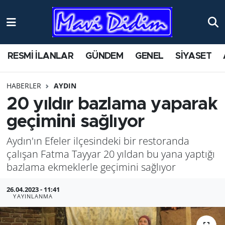
ANTİK YERLER
Nöbetçi Eczaneler
RESMİ İLANLAR
GÜNDEM
GENEL
SİYASET
ASAYİŞ
Hava Durumu
HABERLER
AYDIN
AYDIN
Namaz Vakitleri
20 yıldır bazlama yaparak
BİLİM VE TEKNOLOJİ
Trafik Durumu
geçimini sağlıyor
Aydın'ın Efeler ilçesindeki bir restoranda
ÇEVRE
Süper Lig Puan Durumu ve Fikstür
çalışan Fatma Tayyar 20 yıldan bu yana yaptığı
EĞİTİM
Tüm Manşetler
bazlama ekmeklerle geçimini sağlıyor
26.04.2023 - 11:41
EKONOMİ
Son Dakika Haberleri
YAYINLANMA
GENEL
Haber Arşivi