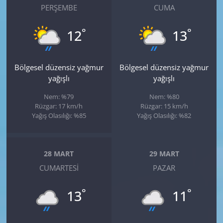
PERŞEMBE
CUMA
°
°
12
13
Bölgesel düzensiz yağmur
Bölgesel düzensiz yağmur
yağışlı
yağışlı
Nem: %79
Nem: %80
Rüzgar: 17 km/h
Rüzgar: 15 km/h
Yağış Olasılığı: %85
Yağış Olasılığı: %82
28 MART
29 MART
CUMARTESI
PAZAR
°
°
13
11