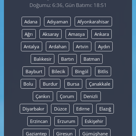
Doğumu: 6:36, Gün Batımı: 18:51
Yerel
Adana
Adıyaman
Afyonkarahisar
Ağrı
Aksaray
Amasya
Ankara
Antalya
Ardahan
Artvin
Aydın
Balıkesir
Bartın
Batman
Bayburt
Bilecik
Bingöl
Bitlis
Bolu
Burdur
Bursa
Çanakkale
Çankırı
Çorum
Denizli
Diyarbakır
Düzce
Edirne
Elazığ
Erzincan
Erzurum
Eskişehir
Gaziantep
Giresun
Gümüşhane