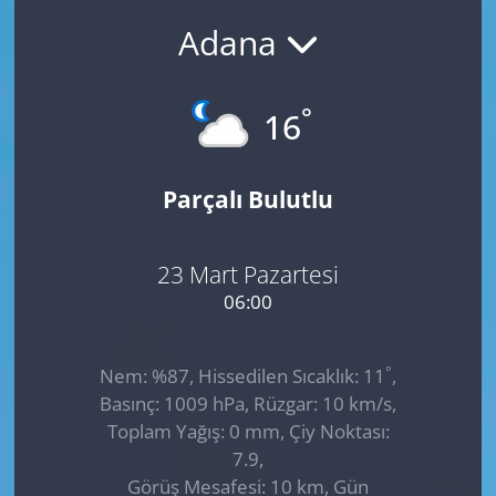
Adana
GÜNDEM
HABERDE İNSAN
°
16
KÜLTÜR SANAT
Parçalı Bulutlu
MAGAZİN
POLİTİKA
23 Mart Pazartesi
06:00
RESMİ İLANLAR
°
Nem: %87, Hissedilen Sıcaklık: 11
,
SAĞLIK
Basınç: 1009 hPa, Rüzgar: 10 km/s,
Toplam Yağış: 0 mm, Çiy Noktası:
SİYASET
7.9,
Görüş Mesafesi: 10 km, Gün
SPOR