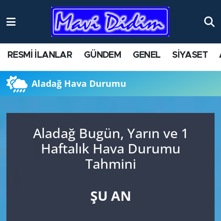
ANTİK YERLER
Nöbetçi Eczaneler
RESMİ İLANLAR
GÜNDEM
GENEL
SİYASET
ASAYİŞ
Hava Durumu
Aladağ Hava Durumu
AYDIN
Namaz Vakitleri
BİLİM VE TEKNOLOJİ
Trafik Durumu
Aladağ Bugün, Yarın ve 1
ÇEVRE
Süper Lig Puan Durumu ve Fikstür
Haftalık Hava Durumu
Tahmini
EĞİTİM
Tüm Manşetler
EKONOMİ
Son Dakika Haberleri
ŞU AN
GENEL
Haber Arşivi