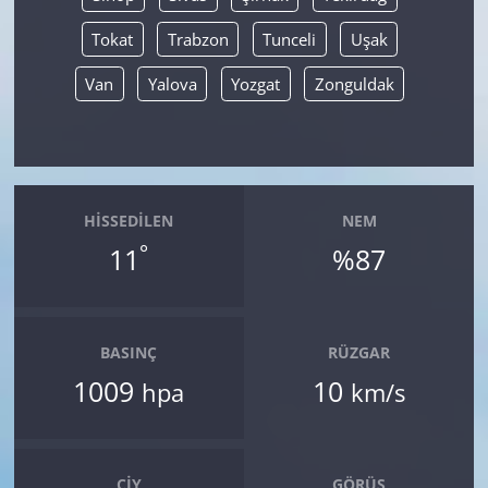
Tokat
Trabzon
Tunceli
Uşak
Van
Yalova
Yozgat
Zonguldak
HISSEDILEN
NEM
°
11
%87
BASINÇ
RÜZGAR
1009
10
hpa
km/s
ÇIY
GÖRÜŞ