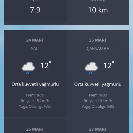
7.9
10
km
24 MART
25 MART
SALI
ÇARŞAMBA
°
°
12
12
Orta kuvvetli yağmurlu
Orta kuvvetli yağmurlu
Nem: %76
Nem: %80
Rüzgar: 15 km/h
Rüzgar: 16 km/h
Yağış Olasılığı: %90
Yağış Olasılığı: %85
26 MART
27 MART