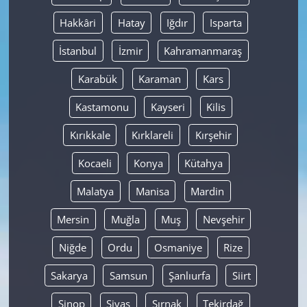
Hakkâri
Hatay
Iğdır
Isparta
İstanbul
İzmir
Kahramanmaraş
Karabük
Karaman
Kars
Kastamonu
Kayseri
Kilis
Kırıkkale
Kırklareli
Kırşehir
Kocaeli
Konya
Kütahya
Malatya
Manisa
Mardin
Mersin
Muğla
Muş
Nevşehir
Niğde
Ordu
Osmaniye
Rize
Sakarya
Samsun
Şanlıurfa
Siirt
Sinop
Sivas
Şırnak
Tekirdağ