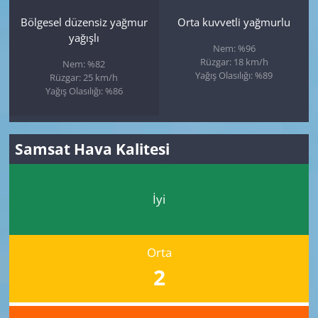
Bölgesel düzensiz yağmur
Orta kuvvetli yağmurlu
yağışlı
Nem: %96
Rüzgar: 18 km/h
Nem: %82
Yağış Olasılığı: %89
Rüzgar: 25 km/h
Yağış Olasılığı: %86
Samsat Hava Kalitesi
İyi
Orta
2