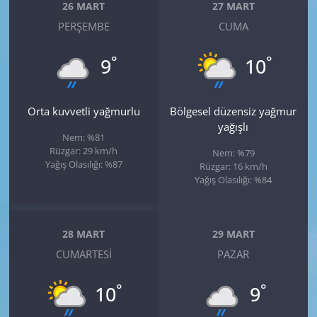
26 MART
27 MART
PERŞEMBE
CUMA
°
°
9
10
Orta kuvvetli yağmurlu
Bölgesel düzensiz yağmur
yağışlı
Nem: %81
Rüzgar: 29 km/h
Nem: %79
Yağış Olasılığı: %87
Rüzgar: 16 km/h
Yağış Olasılığı: %84
28 MART
29 MART
CUMARTESI
PAZAR
°
°
10
9