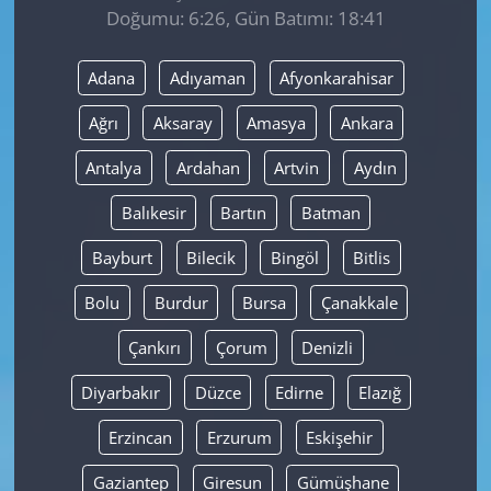
Doğumu: 6:26, Gün Batımı: 18:41
Yerel
Adana
Adıyaman
Afyonkarahisar
Ağrı
Aksaray
Amasya
Ankara
Antalya
Ardahan
Artvin
Aydın
Balıkesir
Bartın
Batman
Bayburt
Bilecik
Bingöl
Bitlis
Bolu
Burdur
Bursa
Çanakkale
Çankırı
Çorum
Denizli
Diyarbakır
Düzce
Edirne
Elazığ
Erzincan
Erzurum
Eskişehir
Gaziantep
Giresun
Gümüşhane