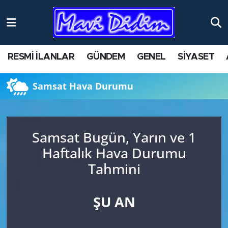
ANTİK YERLER
Nöbetçi Eczaneler
RESMİ İLANLAR
GÜNDEM
GENEL
SİYASET
ASAYİŞ
Hava Durumu
Samsat Hava Durumu
AYDIN
Namaz Vakitleri
BİLİM VE TEKNOLOJİ
Trafik Durumu
Samsat Bugün, Yarın ve 1
ÇEVRE
Süper Lig Puan Durumu ve Fikstür
Haftalık Hava Durumu
Tahmini
EĞİTİM
Tüm Manşetler
EKONOMİ
Son Dakika Haberleri
ŞU AN
GENEL
Haber Arşivi