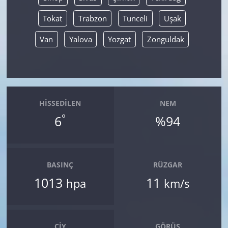
Tokat
Trabzon
Tunceli
Uşak
Van
Yalova
Yozgat
Zonguldak
HISSEDILEN
NEM
°
6
%94
BASINÇ
RÜZGAR
1013
11
hpa
km/s
ÇIY
GÖRÜŞ