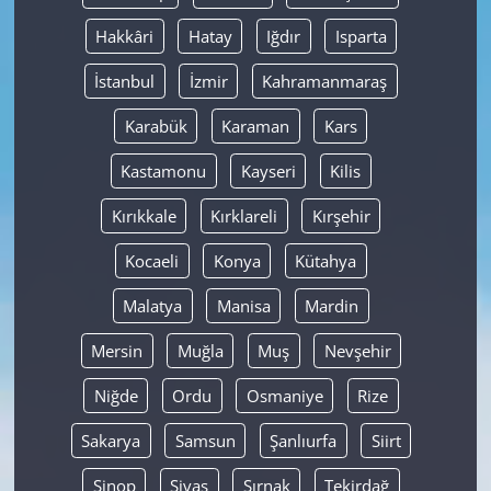
Hakkâri
Hatay
Iğdır
Isparta
İstanbul
İzmir
Kahramanmaraş
Karabük
Karaman
Kars
Kastamonu
Kayseri
Kilis
Kırıkkale
Kırklareli
Kırşehir
Kocaeli
Konya
Kütahya
Malatya
Manisa
Mardin
Mersin
Muğla
Muş
Nevşehir
Niğde
Ordu
Osmaniye
Rize
Sakarya
Samsun
Şanlıurfa
Siirt
Sinop
Sivas
Şırnak
Tekirdağ