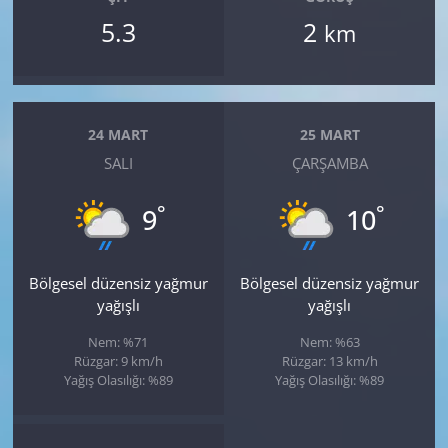
5.3
2
km
24 MART
25 MART
SALI
ÇARŞAMBA
°
°
9
10
Bölgesel düzensiz yağmur
Bölgesel düzensiz yağmur
yağışlı
yağışlı
Nem: %71
Nem: %63
Rüzgar: 9 km/h
Rüzgar: 13 km/h
Yağış Olasılığı: %89
Yağış Olasılığı: %89