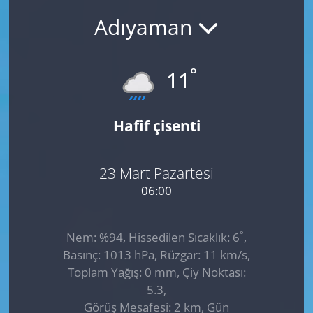
Adıyaman
GÜNDEM
HABERDE İNSAN
°
11
KÜLTÜR SANAT
Hafif çisenti
MAGAZİN
POLİTİKA
23 Mart Pazartesi
06:00
RESMİ İLANLAR
°
Nem: %94, Hissedilen Sıcaklık: 6
,
SAĞLIK
Basınç: 1013 hPa, Rüzgar: 11 km/s,
Toplam Yağış: 0 mm, Çiy Noktası:
SİYASET
5.3,
Görüş Mesafesi: 2 km, Gün
SPOR