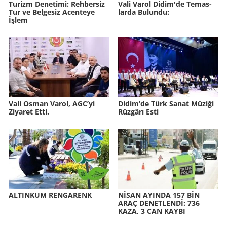
Tu­rizm De­ne­ti­mi: Reh­ber­siz
Vali Varol Didim'de Te­mas­
Tur ve Bel­ge­siz Acen­te­ye
lar­da Bu­lun­du:
İşlem
Vali Osman Varol, AGC’yi
Didim’de Türk Sanat Mü­zi­ği
Ziyaret Etti.
Rüz­gâ­rı Esti
AL­TIN­KUM REN­GA­RENK
NİSAN AYIN­DA 157 BİN
ARAÇ DE­NET­LENDİ: 736
KAZA, 3 CAN KAYBI