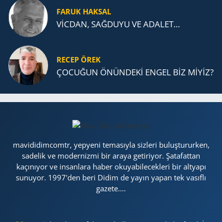
FARUK HAKSAL
VİCDAN, SAĞ­DU­YU VE ADA­LET…
RECEP ÖREK
ÇOCUĞUN ÖNÜNDEKİ ENGEL BİZ MİYİZ?
mavididimcomtr, yepyeni temasıyla sizleri buluştururken,
sadelik ve modernizmi bir araya getiriyor. Şatafattan
kaçınıyor ve insanlara haber okuyabilecekleri bir altyapı
sunuyor. 1997'den beri Didim de yayın yapan tek vasıflı
gazete....