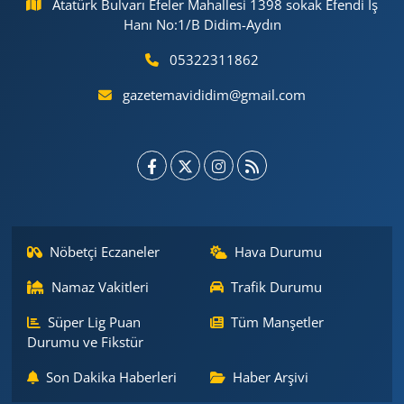
Atatürk Bulvarı Efeler Mahallesi 1398 sokak Efendi İş
Hanı No:1/B Didim-Aydın
05322311862
gazetemavididim@gmail.com
Nöbetçi Eczaneler
Hava Durumu
Namaz Vakitleri
Trafik Durumu
Süper Lig Puan
Tüm Manşetler
Durumu ve Fikstür
Son Dakika Haberleri
Haber Arşivi