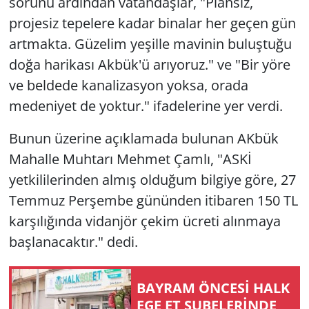
sorunu ardından vatandaşlar, "Plansız,
projesiz tepelere kadar binalar her geçen gün
Yerel
artmakta. Güzelim yeşille mavinin buluştuğu
doğa harikası Akbük'ü arıyoruz." ve "Bir yöre
ve beldede kanalizasyon yoksa, orada
medeniyet de yoktur." ifadelerine yer verdi.
Bunun üzerine açıklamada bulunan AKbük
Mahalle Muhtarı Mehmet Çamlı, "ASKİ
yetkililerinden almış olduğum bilgiye göre, 27
Temmuz Perşembe gününden itibaren 150 TL
karşılığında vidanjör çekim ücreti alınmaya
başlanacaktır." dedi.
BAYRAM ÖNCESİ HALK
EGE ET ŞUBELERİNDE