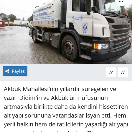
GÜNDEM
HABERDE İNSAN
KÜLTÜR SANAT
MAGAZİN
POLİTİKA
Paylaş
-
+
A
A
RESMİ İLANLAR
Akbük Mahallesi'nin yıllardır süregelen ve
yazın Didim'in ve Akbük'ün nüfusunun
SAĞLIK
artmasıyla birlikte daha da kendini hissettiren
alt yapı sorununa vatandaşlar isyan etti. Hem
SİYASET
yerli halkın hem de tatilcilerin yaşadığı alt yapı
SPOR