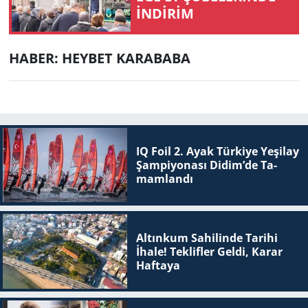
İNDİRİM
HABER: HEYBET KARABABA
IQ Foil 2. Ayak Tür­ki­ye Ye­şi­lay
Şam­pi­yo­na­sı Didim’de Ta­
mam­lan­dı
Altınkum Sahilinde Tarihi
İhale! Teklifler Geldi, Karar
Haftaya