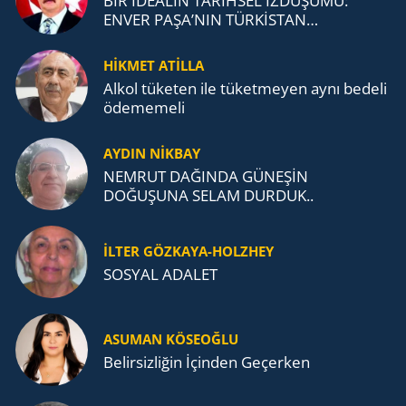
BİR İDEALİN TARİHSEL İZDÜŞÜMÜ:
ENVER PAŞA’NIN TÜRKİSTAN
MÜCADELESİ VE TÜRK DEVLETLERİ
TEŞKİLATI’NA UZANAN MİRASI
HİKMET ATİLLA
Alkol tü­ke­ten ile tü­ket­me­yen aynı be­de­li
öde­me­me­li
AYDIN NİKBAY
NEMRUT DAĞINDA GÜNEŞİN
DOĞUŞUNA SELAM DURDUK..
İLTER GÖZKAYA-HOLZHEY
SOSYAL ADALET
ASUMAN KÖSEOĞLU
Belirsizliğin İçinden Geçerken