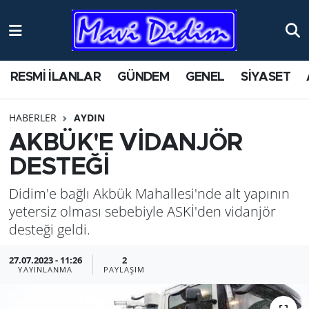
ANTİK YERLER
Nöbetçi Eczaneler
RESMİ İLANLAR
GÜNDEM
GENEL
SİYASET
ASAYİŞ
Hava Durumu
HABERLER
AYDIN
AYDIN
Namaz Vakitleri
AKBÜK'E VİDANJÖR
BİLİM VE TEKNOLOJİ
Trafik Durumu
DESTEĞİ
Didim'e bağlı Akbük Mahallesi'nde alt yapının
ÇEVRE
Süper Lig Puan Durumu ve Fikstür
yetersiz olması sebebiyle ASKİ'den vidanjör
EĞİTİM
Tüm Manşetler
desteği geldi.
27.07.2023 - 11:26
2
EKONOMİ
Son Dakika Haberleri
YAYINLANMA
PAYLAŞIM
GENEL
Haber Arşivi