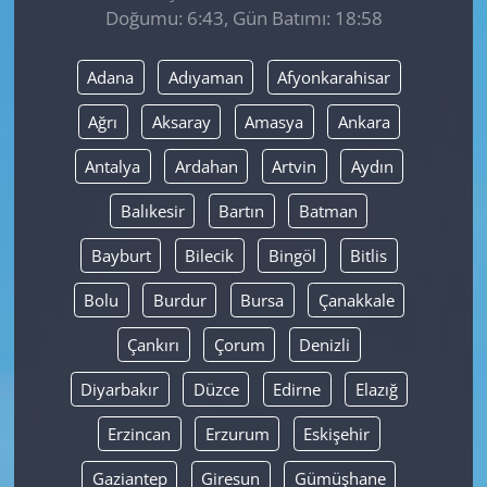
Doğumu: 6:43, Gün Batımı: 18:58
Yerel
Adana
Adıyaman
Afyonkarahisar
Ağrı
Aksaray
Amasya
Ankara
Antalya
Ardahan
Artvin
Aydın
Balıkesir
Bartın
Batman
Bayburt
Bilecik
Bingöl
Bitlis
Bolu
Burdur
Bursa
Çanakkale
Çankırı
Çorum
Denizli
Diyarbakır
Düzce
Edirne
Elazığ
Erzincan
Erzurum
Eskişehir
Gaziantep
Giresun
Gümüşhane