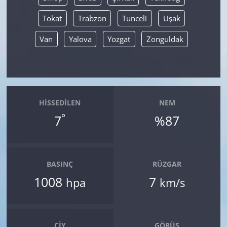
Tokat
Trabzon
Tunceli
Uşak
Van
Yalova
Yozgat
Zonguldak
HISSEDILEN
NEM
°
7
%87
BASINÇ
RÜZGAR
1008
7
hpa
km/s
ÇIY
GÖRÜŞ