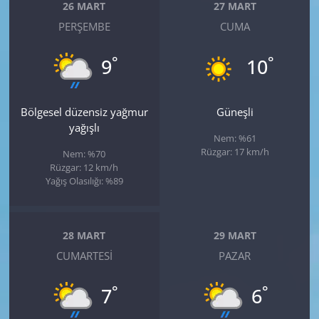
26 MART
27 MART
PERŞEMBE
CUMA
°
°
9
10
Bölgesel düzensiz yağmur
Güneşli
yağışlı
Nem: %61
Rüzgar: 17 km/h
Nem: %70
Rüzgar: 12 km/h
Yağış Olasılığı: %89
28 MART
29 MART
CUMARTESI
PAZAR
°
°
7
6