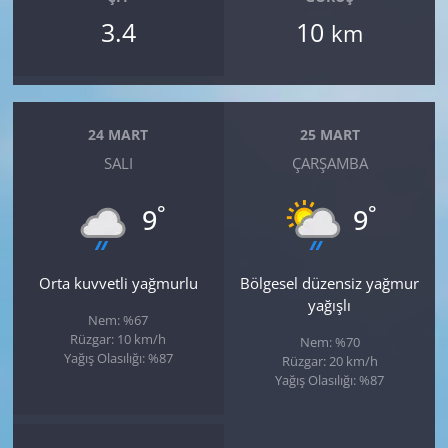
3.4
10
km
24 MART
25 MART
SALI
ÇARŞAMBA
°
°
9
9
Orta kuvvetli yağmurlu
Bölgesel düzensiz yağmur
yağışlı
Nem: %67
Rüzgar: 10 km/h
Nem: %70
Yağış Olasılığı: %87
Rüzgar: 20 km/h
Yağış Olasılığı: %87