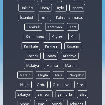
Hakkâri
Hatay
Iğdır
Isparta
İstanbul
İzmir
Kahramanmaraş
Karabük
Karaman
Kars
Kastamonu
Kayseri
Kilis
Kırıkkale
Kırklareli
Kırşehir
Kocaeli
Konya
Kütahya
Malatya
Manisa
Mardin
Mersin
Muğla
Muş
Nevşehir
Niğde
Ordu
Osmaniye
Rize
Sakarya
Samsun
Şanlıurfa
Siirt
Sinop
Sivas
Şırnak
Tekirdağ