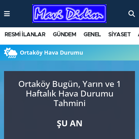
ANTİK YERLER
Nöbetçi Eczaneler
RESMİ İLANLAR
GÜNDEM
GENEL
SİYASET
ASAYİŞ
Hava Durumu
Ortaköy Hava Durumu
AYDIN
Namaz Vakitleri
BİLİM VE TEKNOLOJİ
Trafik Durumu
Ortaköy Bugün, Yarın ve 1
ÇEVRE
Süper Lig Puan Durumu ve Fikstür
Haftalık Hava Durumu
Tahmini
EĞİTİM
Tüm Manşetler
EKONOMİ
Son Dakika Haberleri
ŞU AN
GENEL
Haber Arşivi