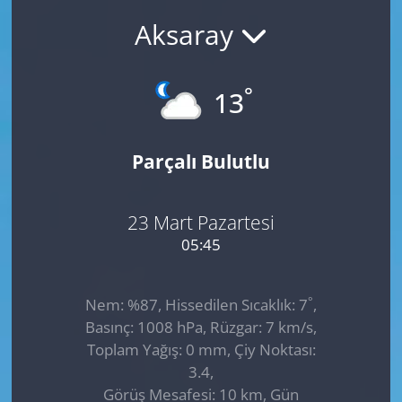
Aksaray
GÜNDEM
HABERDE İNSAN
°
13
KÜLTÜR SANAT
Parçalı Bulutlu
MAGAZİN
POLİTİKA
23 Mart Pazartesi
05:45
RESMİ İLANLAR
°
Nem: %87, Hissedilen Sıcaklık: 7
,
SAĞLIK
Basınç: 1008 hPa, Rüzgar: 7 km/s,
Toplam Yağış: 0 mm, Çiy Noktası:
SİYASET
3.4,
Görüş Mesafesi: 10 km, Gün
SPOR