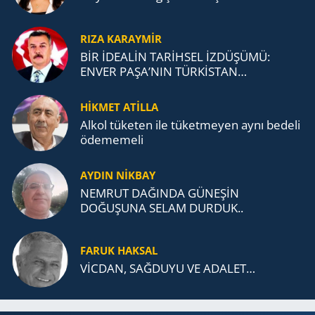
RIZA KARAYMIR
BİR İDEALİN TARİHSEL İZDÜŞÜMÜ:
ENVER PAŞA’NIN TÜRKİSTAN
MÜCADELESİ VE TÜRK DEVLETLERİ
TEŞKİLATI’NA UZANAN MİRASI
HİKMET ATİLLA
Alkol tü­ke­ten ile tü­ket­me­yen aynı be­de­li
öde­me­me­li
AYDIN NİKBAY
NEMRUT DAĞINDA GÜNEŞİN
DOĞUŞUNA SELAM DURDUK..
FARUK HAKSAL
VİCDAN, SAĞ­DU­YU VE ADA­LET…