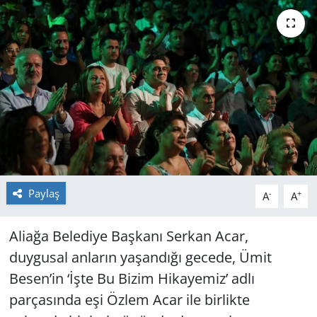
GÜNDEM
HABERDE İNSAN
KÜLTÜR SANAT
MAGAZİN
POLİTİKA
Paylaş
-
+
A
A
RESMİ İLANLAR
Aliağa Belediye Başkanı Serkan Acar,
SAĞLIK
duygusal anların yaşandığı gecede, Ümit
Besen’in ‘İşte Bu Bizim Hikayemiz’ adlı
SİYASET
parçasında eşi Özlem Acar ile birlikte
SPOR