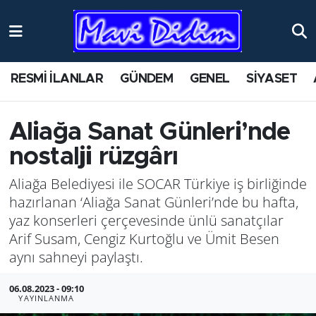
ANTİK YERLER
Nöbetçi Eczaneler
RESMİ İLANLAR
GÜNDEM
GENEL
SİYASET
ASAYİŞ
Hava Durumu
AYDIN
Namaz Vakitleri
Aliağa Sanat Günleri’nde
nostalji rüzgârı
BİLİM VE TEKNOLOJİ
Trafik Durumu
Aliağa Belediyesi ile SOCAR Türkiye iş birliğinde
ÇEVRE
Süper Lig Puan Durumu ve Fikstür
hazırlanan ‘Aliağa Sanat Günleri’nde bu hafta,
yaz konserleri çerçevesinde ünlü sanatçılar
EĞİTİM
Tüm Manşetler
Arif Susam, Cengiz Kurtoğlu ve Ümit Besen
aynı sahneyi paylaştı.
EKONOMİ
Son Dakika Haberleri
06.08.2023 - 09:10
YAYINLANMA
GENEL
Haber Arşivi