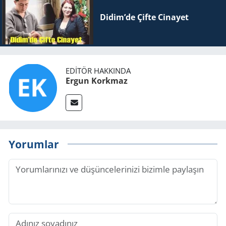
Didim’de Çifte Ci­na­yet
EDITÖR HAKKINDA
Ergun Korkmaz
Yorumlar