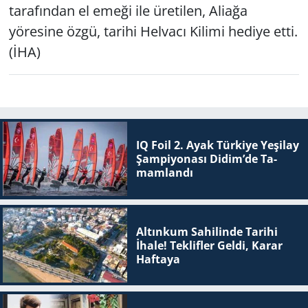
tarafından el emeği ile üretilen, Aliağa
yöresine özgü, tarihi Helvacı Kilimi hediye etti.
(İHA)
IQ Foil 2. Ayak Tür­ki­ye Ye­şi­lay
Şam­pi­yo­na­sı Didim’de Ta­
mam­lan­dı
Altınkum Sahilinde Tarihi
İhale! Teklifler Geldi, Karar
Haftaya