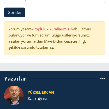
Gönder
Yorum yazarak
topluluk kurallarımızı
kabul etmiş
bulunuyor ve tüm sorumluluğu üstleniyorsunuz.
Yazılan yorumlardan Mavi Didim Gazetesi hiçbir
şekilde sorumlu tutulamaz.
Yazarlar
YÜKSEL ERCAN
Kalp ağrısı