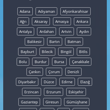
Yerel
Adana
Adıyaman
Afyonkarahisar
Ağrı
Aksaray
Amasya
Ankara
Antalya
Ardahan
Artvin
Aydın
Balıkesir
Bartın
Batman
Bayburt
Bilecik
Bingöl
Bitlis
Bolu
Burdur
Bursa
Çanakkale
Çankırı
Çorum
Denizli
Diyarbakır
Düzce
Edirne
Elazığ
Erzincan
Erzurum
Eskişehir
Gaziantep
Giresun
Gümüşhane