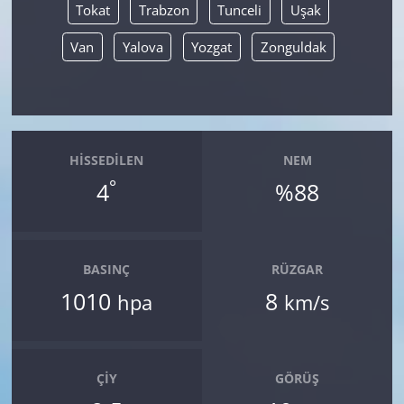
Tokat
Trabzon
Tunceli
Uşak
Van
Yalova
Yozgat
Zonguldak
HISSEDILEN
NEM
°
4
%88
BASINÇ
RÜZGAR
1010
8
hpa
km/s
ÇIY
GÖRÜŞ