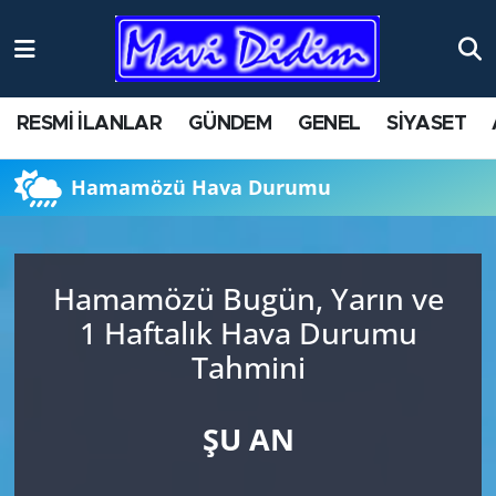
ANTİK YERLER
Nöbetçi Eczaneler
RESMİ İLANLAR
GÜNDEM
GENEL
SİYASET
ASAYİŞ
Hava Durumu
Hamamözü Hava Durumu
AYDIN
Namaz Vakitleri
BİLİM VE TEKNOLOJİ
Trafik Durumu
Hamamözü Bugün, Yarın ve
ÇEVRE
Süper Lig Puan Durumu ve Fikstür
1 Haftalık Hava Durumu
Tahmini
EĞİTİM
Tüm Manşetler
EKONOMİ
Son Dakika Haberleri
ŞU AN
GENEL
Haber Arşivi