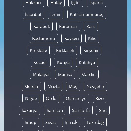
Hakkâri
Hatay
Iğdır
Isparta
İstanbul
İzmir
Kahramanmaraş
Karabük
Karaman
Kars
Kastamonu
Kayseri
Kilis
Kırıkkale
Kırklareli
Kırşehir
Kocaeli
Konya
Kütahya
Malatya
Manisa
Mardin
Mersin
Muğla
Muş
Nevşehir
Niğde
Ordu
Osmaniye
Rize
Sakarya
Samsun
Şanlıurfa
Siirt
Sinop
Sivas
Şırnak
Tekirdağ