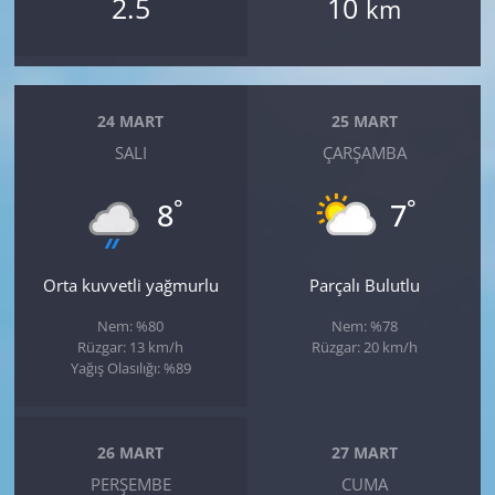
2.5
10
km
24 MART
25 MART
SALI
ÇARŞAMBA
°
°
8
7
Orta kuvvetli yağmurlu
Parçalı Bulutlu
Nem: %80
Nem: %78
Rüzgar: 13 km/h
Rüzgar: 20 km/h
Yağış Olasılığı: %89
26 MART
27 MART
PERŞEMBE
CUMA