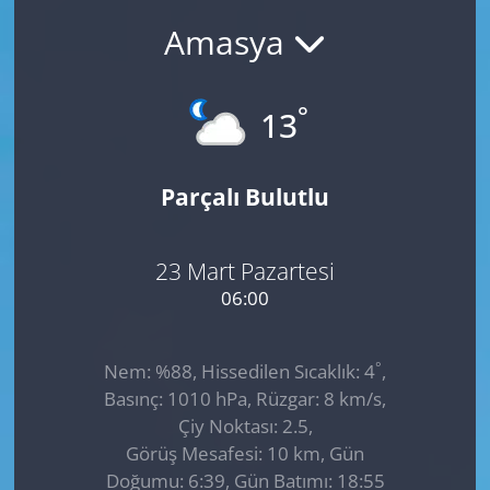
Amasya
GÜNDEM
HABERDE İNSAN
°
13
KÜLTÜR SANAT
Parçalı Bulutlu
MAGAZİN
POLİTİKA
23 Mart Pazartesi
06:00
RESMİ İLANLAR
°
Nem: %88, Hissedilen Sıcaklık: 4
,
SAĞLIK
Basınç: 1010 hPa, Rüzgar: 8 km/s,
Çiy Noktası: 2.5,
SİYASET
Görüş Mesafesi: 10 km, Gün
Doğumu: 6:39, Gün Batımı: 18:55
SPOR