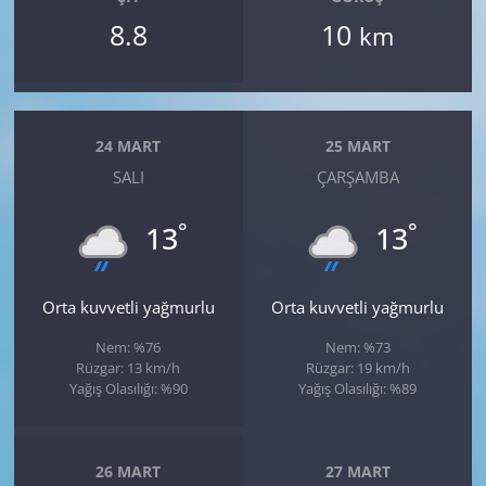
8.8
10
km
24 MART
25 MART
SALI
ÇARŞAMBA
°
°
13
13
Orta kuvvetli yağmurlu
Orta kuvvetli yağmurlu
Nem: %76
Nem: %73
Rüzgar: 13 km/h
Rüzgar: 19 km/h
Yağış Olasılığı: %90
Yağış Olasılığı: %89
26 MART
27 MART