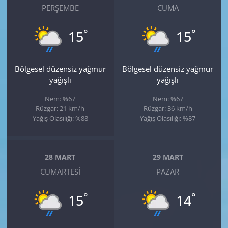
PERŞEMBE
CUMA
°
°
15
15
Bölgesel düzensiz yağmur
Bölgesel düzensiz yağmur
yağışlı
yağışlı
Nem: %67
Nem: %67
Rüzgar: 21 km/h
Rüzgar: 36 km/h
Yağış Olasılığı: %88
Yağış Olasılığı: %87
28 MART
29 MART
CUMARTESI
PAZAR
°
°
15
14