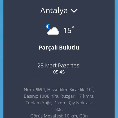
Antalya
GÜNDEM
HABERDE İNSAN
°
15
KÜLTÜR SANAT
Parçalı Bulutlu
MAGAZİN
POLİTİKA
23 Mart Pazartesi
05:45
RESMİ İLANLAR
°
Nem: %94, Hissedilen Sıcaklık: 10
,
SAĞLIK
Basınç: 1008 hPa, Rüzgar: 17 km/s,
Toplam Yağış: 1 mm, Çiy Noktası:
SİYASET
8.8,
Görüş Mesafesi: 10 km, Gün
SPOR