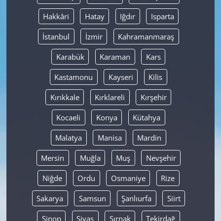
Hakkâri
Hatay
Iğdır
Isparta
İstanbul
İzmir
Kahramanmaraş
Karabük
Karaman
Kars
Kastamonu
Kayseri
Kilis
Kırıkkale
Kırklareli
Kırşehir
Kocaeli
Konya
Kütahya
Malatya
Manisa
Mardin
Mersin
Muğla
Muş
Nevşehir
Niğde
Ordu
Osmaniye
Rize
Sakarya
Samsun
Şanlıurfa
Siirt
Sinop
Sivas
Şırnak
Tekirdağ