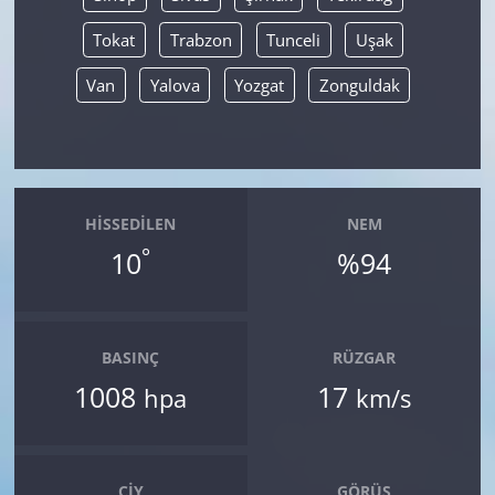
Tokat
Trabzon
Tunceli
Uşak
Van
Yalova
Yozgat
Zonguldak
HISSEDILEN
NEM
°
10
%94
BASINÇ
RÜZGAR
1008
17
hpa
km/s
ÇIY
GÖRÜŞ