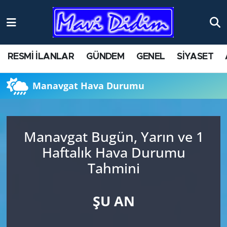
ANTİK YERLER
Nöbetçi Eczaneler
RESMİ İLANLAR
GÜNDEM
GENEL
SİYASET
ASAYİŞ
Hava Durumu
Manavgat Hava Durumu
AYDIN
Namaz Vakitleri
BİLİM VE TEKNOLOJİ
Trafik Durumu
Manavgat Bugün, Yarın ve 1
ÇEVRE
Süper Lig Puan Durumu ve Fikstür
Haftalık Hava Durumu
Tahmini
EĞİTİM
Tüm Manşetler
EKONOMİ
Son Dakika Haberleri
ŞU AN
GENEL
Haber Arşivi