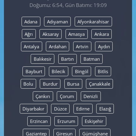
Doğumu: 6:54, Gün Batımı: 19:09
Yerel
Adana
Adıyaman
Afyonkarahisar
Ağrı
Aksaray
Amasya
Ankara
Antalya
Ardahan
Artvin
Aydın
Balıkesir
Bartın
Batman
Bayburt
Bilecik
Bingöl
Bitlis
Bolu
Burdur
Bursa
Çanakkale
Çankırı
Çorum
Denizli
Diyarbakır
Düzce
Edirne
Elazığ
Erzincan
Erzurum
Eskişehir
Gaziantep
Giresun
Gümüşhane