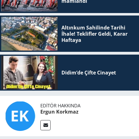
mam­lan­dı
Altınkum Sahilinde Tarihi
İhale! Teklifler Geldi, Karar
Haftaya
Didim’de Çifte Ci­na­yet
EDITÖR HAKKINDA
Ergun Korkmaz