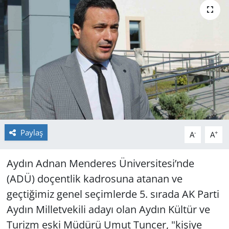
GÜNDEM
HABERDE İNSAN
KÜLTÜR SANAT
MAGAZİN
POLİTİKA
Paylaş
-
+
A
A
RESMİ İLANLAR
Aydın Adnan Menderes Üniversitesi’nde
SAĞLIK
(ADÜ) doçentlik kadrosuna atanan ve
geçtiğimiz genel seçimlerde 5. sırada AK Parti
SİYASET
Aydın Milletvekili adayı olan Aydın Kültür ve
Turizm eski Müdürü Umut Tuncer, "kişiye
SPOR