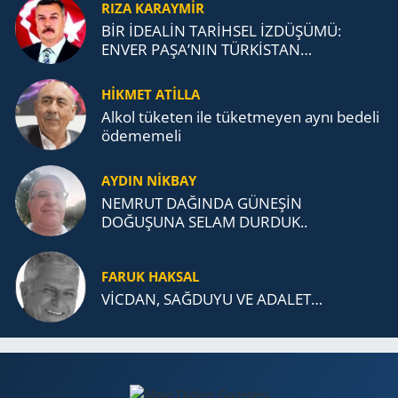
RIZA KARAYMIR
BİR İDEALİN TARİHSEL İZDÜŞÜMÜ:
ENVER PAŞA’NIN TÜRKİSTAN
MÜCADELESİ VE TÜRK DEVLETLERİ
TEŞKİLATI’NA UZANAN MİRASI
HİKMET ATİLLA
Alkol tü­ke­ten ile tü­ket­me­yen aynı be­de­li
öde­me­me­li
AYDIN NİKBAY
NEMRUT DAĞINDA GÜNEŞİN
DOĞUŞUNA SELAM DURDUK..
FARUK HAKSAL
VİCDAN, SAĞ­DU­YU VE ADA­LET…