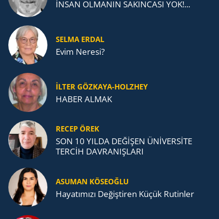
İNSAN OLMANIN SAKINCASI YOK!...
SELMA ERDAL
Evim Neresi?
İLTER GÖZKAYA-HOLZHEY
HABER ALMAK
RECEP ÖREK
SON 10 YILDA DEĞİŞEN ÜNİVERSİTE
TERCİH DAVRANIŞLARI
ASUMAN KÖSEOĞLU
Ha­ya­tı­mı­zı De­ğiş­ti­ren Küçük Ru­tin­ler