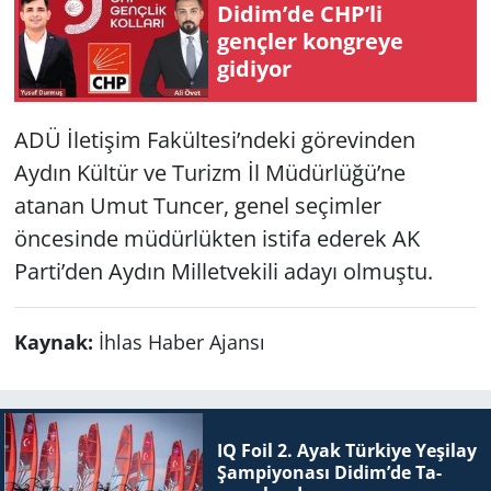
Didim’de CHP’li
gençler kongreye
gidiyor
ADÜ İletişim Fakültesi’ndeki görevinden
Aydın Kültür ve Turizm İl Müdürlüğü’ne
atanan Umut Tuncer, genel seçimler
öncesinde müdürlükten istifa ederek AK
Parti’den Aydın Milletvekili adayı olmuştu.
Kaynak:
İhlas Haber Ajansı
IQ Foil 2. Ayak Tür­ki­ye Ye­şi­lay
Şam­pi­yo­na­sı Didim’de Ta­