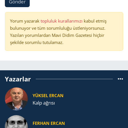
Gönder
Yorum yazarak
topluluk kurallarımızı
kabul etmiş
bulunuyor ve tüm sorumluluğu üstleniyorsunuz.
Yazılan yorumlardan Mavi Didim Gazetesi hiçbir
şekilde sorumlu tutulamaz.
Yazarlar
YÜKSEL ERCAN
Kalp ağrısı
FERHAN ERCAN