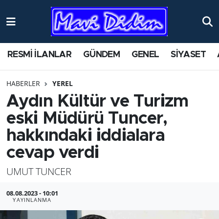
ANTİK YERLER
Nöbetçi Eczaneler
RESMİ İLANLAR
GÜNDEM
GENEL
SİYASET
ASAYİŞ
Hava Durumu
HABERLER
YEREL
AYDIN
Namaz Vakitleri
Aydın Kültür ve Turizm
BİLİM VE TEKNOLOJİ
Trafik Durumu
eski Müdürü Tuncer,
hakkındaki iddialara
ÇEVRE
Süper Lig Puan Durumu ve Fikstür
cevap verdi
EĞİTİM
Tüm Manşetler
UMUT TUNCER
EKONOMİ
Son Dakika Haberleri
08.08.2023 - 10:01
YAYINLANMA
GENEL
Haber Arşivi