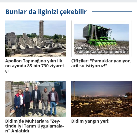
Bunlar da ilginizi çekebilir
Apol­lon Ta­pı­na­ğına yılın ilk
Çift­çi­ler: "Pa­muk­lar ya­nı­yor,
on ayın­da 85 bin 730 zi­ya­ret­
acil su is­ti­yo­ruz!"
çi
Didim’de Muh­tar­la­ra “Zey­
Didim yangın yeri!
tin­de İyi Tarım Uy­gu­la­ma­la­
rı” An­la­tıl­dı