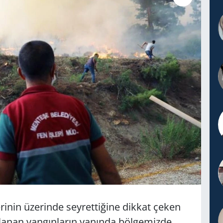
inin üzerinde seyrettiğine dikkat çeken
anan yangınların yanında bölgemizde