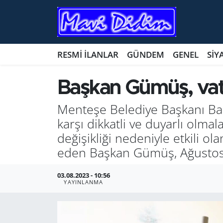
ANTİK YERLER
Nöbetçi Eczaneler
RESMİ İLANLAR
GÜNDEM
GENEL
SİY
ASAYİŞ
Hava Durumu
Başkan Gümüş, vata
AYDIN
Namaz Vakitleri
Menteşe Belediye Başkanı Bah
BİLİM VE TEKNOLOJİ
Trafik Durumu
karşı dikkatli ve duyarlı olma
değişikliği nedeniyle etkili ol
ÇEVRE
Süper Lig Puan Durumu ve Fikstür
eden Başkan Gümüş, Ağustos a
EĞİTİM
Tüm Manşetler
03.08.2023 - 10:56
YAYINLANMA
EKONOMİ
Son Dakika Haberleri
GENEL
Haber Arşivi