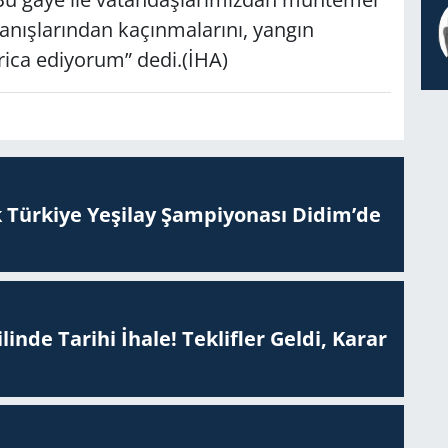
anışlarından kaçınmalarını, yangın
 rica ediyorum” dedi.(İHA)
 Tür­ki­ye Ye­şi­lay Şam­pi­yo­na­sı Didim’de
inde Tarihi İhale! Teklifler Geldi, Karar