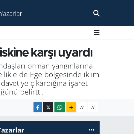
Yazarlar
skine karşı uyardı
ndaşları orman yangınlarına
ellikle de Ege bölgesinde iklim
 davetiye çıkardığına işaret
ünü belirtti.
-
+
A
A
Yazarlar