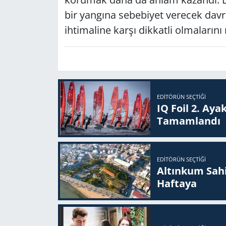
bir yangına sebebiyet verecek davr
ihtimaline karşı dikkatli olmalarını
EDITÖRÜN SEÇTIĞI
IQ Foil 2. Ayak
Ta­mam­lan­dı
EDITÖRÜN SEÇTIĞI
Altınkum Sahil
Haftaya