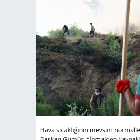
GÜNDEM
HABERDE İNSAN
KÜLTÜR SANAT
MAGAZİN
POLİTİKA
RESMİ İLANLAR
SAĞLIK
SİYASET
Hava sıcaklığının mevsim normaller
Başkan Gümüş, “İhmalden kaynakl
SPOR