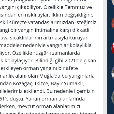
yangını çıkabiliyor. Özellikle Temmuz ve
ından en riskli aylar. İklim değişikliğine
riskli süreçte vatandaşlarımızdan isteğimiz
ngi bir yangın ihtimaline karşı dikkatli
hava sıcaklıklarının artmasıyla kuruyan
maddeler nedeniyle yangınlar kolaylıkla
liyor. Özellikle rüzgârlı zamanlarda
 kolaylaşıyor. Bilindiği gibi 2021’de çıkan
 etkileyen orman yangını bir afete
manlık alanı olan Muğla’da bu yangınlarla
ndan Kozağaç, İkizce, Bayır Yumaklı,
lelerimiz etkilendi. Bu nedenle ilçemizin
 61’e düştü. Yanan orman alanlarında
derken, mevcut orman alanlarımızı
u gaye ile vatandaşlarımızdan muhtemel