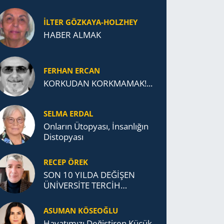
İLTER GÖZKAYA-HOLZHEY
HABER ALMAK
FERHAN ERCAN
KORKUDAN KORKMAMAK!...
SELMA ERDAL
Onların Ütopyası, İnsanlığın
Distopyası
RECEP ÖREK
SON 10 YILDA DEĞİŞEN
ÜNİVERSİTE TERCİH
DAVRANIŞLARI
ASUMAN KÖSEOĞLU
Ha­ya­tı­mı­zı De­ğiş­ti­ren Küçük