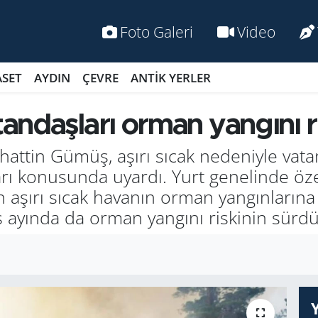
Foto Galeri
Video
ASET
AYDIN
ÇEVRE
ANTİK YERLER
ndaşları orman yangını ri
attin Gümüş, aşırı sıcak nedeniyle vata
ları konusunda uyardı. Yurt genelinde öz
an aşırı sıcak havanın orman yangınlarına
yında da orman yangını riskinin sürdüğ