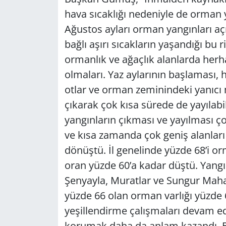
hava sıcaklığı nedeniyle de orman 
Yerel
Ağustos ayları orman yangınları açıs
bağlı aşırı sıcakların yaşandığı bu 
ormanlık ve ağaçlık alanlarda herha
olmaları. Yaz aylarının başlaması, 
otlar ve orman zeminindeki yanıcı 
çıkarak çok kısa sürede de yayılabi
yangınların çıkması ve yayılması çok
ve kısa zamanda çok geniş alanları
dönüştü. İl genelinde yüzde 68’i or
oran yüzde 60’a kadar düştü. Yangı
Şenyayla, Muratlar ve Sungur Mahal
yüzde 66 olan orman varlığı yüzde
yeşillendirme çalışmaları devam e
korumak daha da anlam kazandı. B