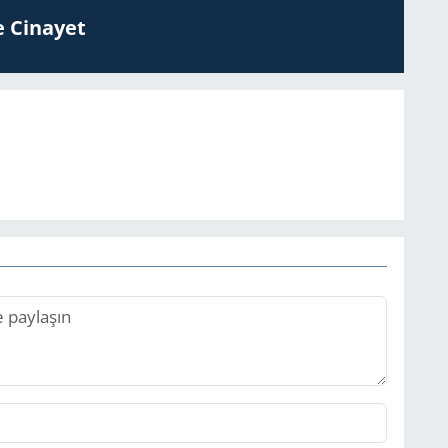
 Ci­na­yet