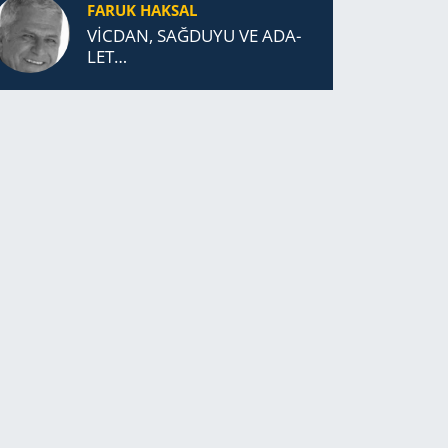
FARUK HAKSAL
VİCDAN, SAĞ­DU­YU VE ADA­
LET…