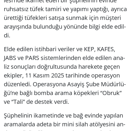
le­si’nde ika­met eden bir şüp­he­li­nin evin­de
ruh­sat­sız tüfek ta­mi­ri ve ya­pı­mı yap­tı­ğı, ay­rı­ca
üret­ti­ği tü­fek­le­ri sa­tı­şa sun­mak için müş­te­ri
ara­yı­şın­da bu­lun­du­ğu yö­nün­de bilgi elde edil­
di.
Elde edi­len is­tih­ba­ri ve­ri­ler ve KEP, KAFES,
JABS ve PARS sis­tem­le­rin­den elde edi­len ana­
liz so­nuç­la­rı doğ­rul­tu­sun­da ha­re­ke­te geçen
ekip­ler, 11 Kasım 2025 ta­ri­hin­de ope­ras­yon
dü­zen­le­di. Ope­ras­yo­na Asa­yiş Şube Mü­dür­lü­
ğü’ne bağlı bomba arama kö­pek­le­ri “Obruk”
ve “Tali” de des­tek verdi.
Şüp­he­li­nin ika­me­tin­de ve bağ evin­de ya­pı­lan
ara­ma­lar­da adeta bir mini silah atöl­ye­si­ni an­