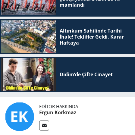
mam­lan­dı
Altınkum Sahilinde Tarihi
İhale! Teklifler Geldi, Karar
Haftaya
Didim’de Çifte Ci­na­yet
EDITÖR HAKKINDA
Ergun Korkmaz