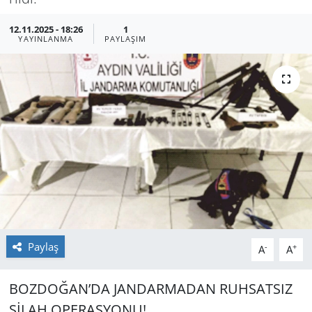
GÜNDEM
12.11.2025 - 18:26
1
YAYINLANMA
PAYLAŞIM
HABERDE İNSAN
KÜLTÜR SANAT
MAGAZİN
POLİTİKA
RESMİ İLANLAR
SAĞLIK
Paylaş
-
+
A
A
SİYASET
BOZ­DO­ĞAN’DA JAN­DAR­MA­DAN RUH­SAT­SIZ
SİLAH OPE­RAS­YO­NU!
SPOR