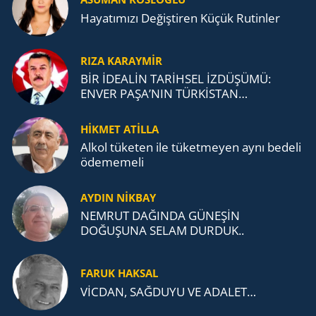
Ha­ya­tı­mı­zı De­ğiş­ti­ren Küçük Ru­tin­ler
RIZA KARAYMIR
BİR İDEALİN TARİHSEL İZDÜŞÜMÜ:
ENVER PAŞA’NIN TÜRKİSTAN
MÜCADELESİ VE TÜRK DEVLETLERİ
TEŞKİLATI’NA UZANAN MİRASI
HİKMET ATİLLA
Alkol tü­ke­ten ile tü­ket­me­yen aynı be­de­li
öde­me­me­li
AYDIN NİKBAY
NEMRUT DAĞINDA GÜNEŞİN
DOĞUŞUNA SELAM DURDUK..
FARUK HAKSAL
VİCDAN, SAĞ­DU­YU VE ADA­LET…