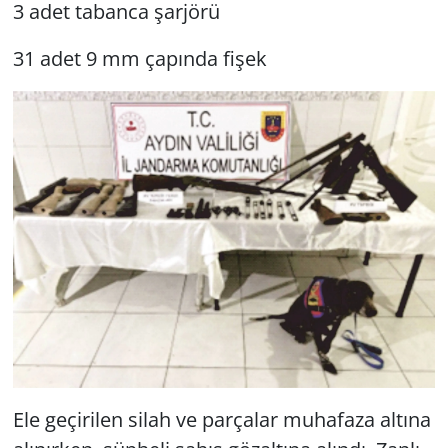
3 adet ta­ban­ca şar­jö­rü
31 adet 9 mm ça­pın­da fişek
Ele ge­çi­ri­len silah ve par­ça­lar mu­ha­fa­za al­tı­na