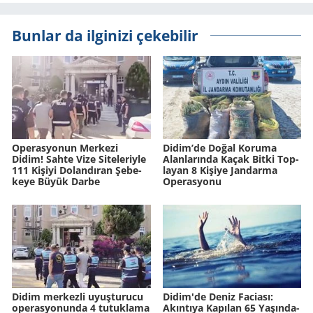
Bunlar da ilginizi çekebilir
Ope­ras­yo­nun Mer­ke­zi
Didim’de Doğal Ko­ru­ma
Didim! Sahte Vize Si­te­le­riy­le
Alan­la­rın­da Kaçak Bitki Top­
111 Ki­şi­yi Do­lan­dı­ran Şe­be­
la­yan 8 Ki­şi­ye Jan­dar­ma
ke­ye Büyük Darbe
Ope­ras­yo­nu
Didim merkezli uyuşturucu
Didim'de Deniz Fa­ci­ası:
operasyonunda 4 tutuklama
Akın­tı­ya Ka­pı­lan 65 Ya­şın­da­