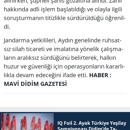
alı­nır­ken, şüp­he­li şahıs gö­zal­tı­na alın­dı. Zanlı
hak­kın­da adli işlem baş­la­tıl­dı­ğı ve olay­la il­gi­li
so­ruş­tur­ma­nın ti­tiz­lik­le sür­dü­rül­dü­ğü öğ­re­nil­
di.
Jan­dar­ma yet­ki­li­le­ri, Aydın ge­ne­lin­de ruh­sat­
sız silah ti­ca­re­ti ve ima­la­tı­na yö­ne­lik ça­lış­ma­
la­rın ara­lık­sız sür­dü­ğü­nü be­lir­te­rek, hal­kın
huzur ve gü­ven­li­ği için ope­ras­yon­la­rın ka­rar­lı­
lık­la devam ede­ce­ği­ni ifade etti.
HABER :
MAVİ DİDİM GAZETESİ
IQ Foil 2. Ayak Tür­ki­ye Ye­şi­lay
Şam­pi­yo­na­sı Didim’de Ta­