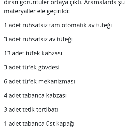
dı­ran gö­rün­tü­ler or­ta­ya çıktı. Ara­ma­lar­da şu
ma­ter­yal­ler ele ge­çi­ril­di:
1 adet ruh­sat­sız tam oto­ma­tik av tü­fe­ği
3 adet ruh­sat­sız av tü­fe­ği
13 adet tüfek kab­za­sı
3 adet tüfek göv­de­si
6 adet tüfek me­ka­niz­ma­sı
4 adet ta­ban­ca kab­za­sı
3 adet tetik ter­ti­ba­tı
1 adet ta­ban­ca üst ka­pa­ğı