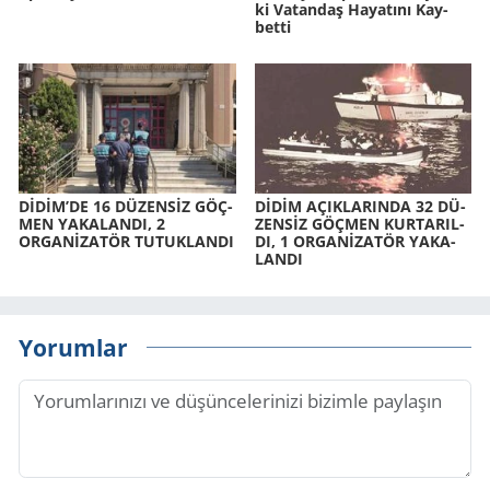
ki Va­tan­daş Ha­ya­tı­nı Kay­
bet­ti
DİDİM’DE 16 DÜ­ZENSİZ GÖÇ­
DİDİM AÇIK­LA­RIN­DA 32 DÜ­
MEN YA­KA­LAN­DI, 2
ZENSİZ GÖÇ­MEN KUR­TA­RIL­
ORGANİZATÖR TU­TUK­LAN­DI
DI, 1 ORGANİZATÖR YA­KA­
LAN­DI
Yorumlar