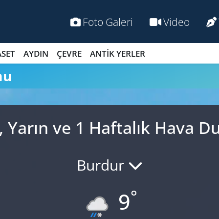
Foto Galeri
Video
ASET
AYDIN
ÇEVRE
ANTİK YERLER
mu
n, Yarın ve 1 Haftalık Hava 
Burdur
°
9