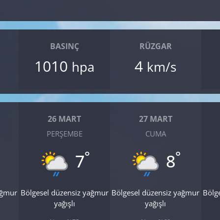
BASINÇ
RÜZGAR
1010
4
hpa
km/s
26 MART
27 MART
PERŞEMBE
CUMA
°
°
7
8
ağmur
Bölgesel düzensiz yağmur
Bölgesel düzensiz yağmur
Bölg
yağışlı
yağışlı