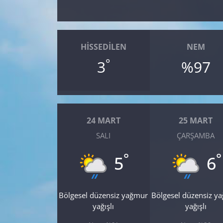
Yerel
HISSEDILEN
NEM
°
3
%97
24 MART
25 MART
SALI
ÇARŞAMBA
°
°
5
6
Bölgesel düzensiz yağmur
Bölgesel düzensiz y
yağışlı
yağışlı