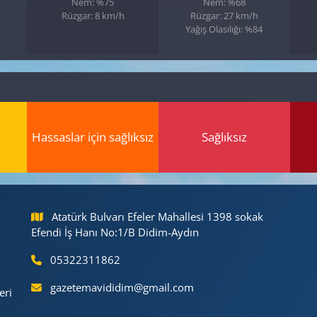
Nem: %75
Nem: %68
Rüzgar: 8 km/h
Rüzgar: 27 km/h
Yağış Olasılığı: %84
Hassaslar için sağlıksız
Sağlıksız
Atatürk Bulvarı Efeler Mahallesi 1398 sokak
Efendi İş Hanı No:1/B Didim-Aydın
05322311862
gazetemavididim@gmail.com
eri