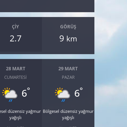
ÇIY
GÖRÜŞ
2.7
9
km
28 MART
29 MART
CUMARTESI
PAZAR
°
°
6
6
esel düzensiz yağmur
Bölgesel düzensiz yağmur
yağışlı
yağışlı