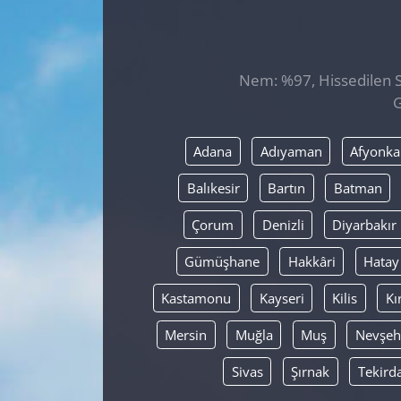
GÜNDEM
HABERDE İNSAN
Nem: %97, Hissedilen Sı
G
KÜLTÜR SANAT
Adana
Adıyaman
Afyonka
MAGAZİN
Balıkesir
Bartın
Batman
POLİTİKA
Çorum
Denizli
Diyarbakır
RESMİ İLANLAR
Gümüşhane
Hakkâri
Hatay
Kastamonu
Kayseri
Kilis
Kı
SAĞLIK
Mersin
Muğla
Muş
Nevşeh
SİYASET
Sivas
Şırnak
Tekird
SPOR