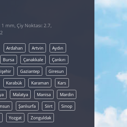
: 1 mm, Çiy Noktası: 2.7,
12
Ardahan
Artvin
Aydın
Bursa
Çanakkale
Çankırı
işehir
Gaziantep
Giresun
Karabük
Karaman
Kars
ya
Malatya
Manisa
Mardin
msun
Şanlıurfa
Siirt
Sinop
Yozgat
Zonguldak