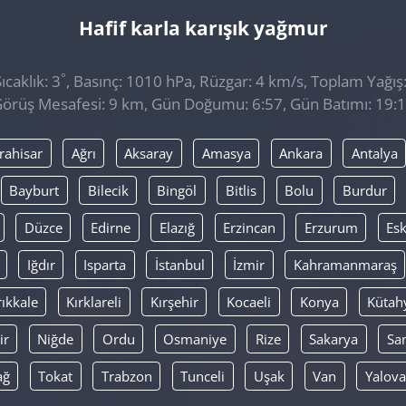
Hafif karla karışık yağmur
°
caklık: 3
, Basınç: 1010 hPa, Rüzgar: 4 km/s, Toplam Yağış
örüş Mesafesi: 9 km, Gün Doğumu: 6:57, Gün Batımı: 19:
rahisar
Ağrı
Aksaray
Amasya
Ankara
Antalya
Bayburt
Bilecik
Bingöl
Bitlis
Bolu
Burdur
Düzce
Edirne
Elazığ
Erzincan
Erzurum
Esk
Iğdır
Isparta
İstanbul
İzmir
Kahramanmaraş
rıkkale
Kırklareli
Kırşehir
Kocaeli
Konya
Kütah
ir
Niğde
Ordu
Osmaniye
Rize
Sakarya
Sa
ağ
Tokat
Trabzon
Tunceli
Uşak
Van
Yalova