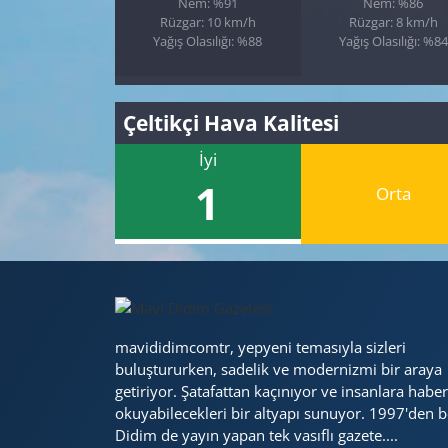
Nem: %91
Nem: %86
Rüzgar: 10 km/h
Rüzgar: 8 km/h
Yağış Olasılığı: %88
Yağış Olasılığı: %84
Çeltikçi Hava Kalitesi
İyi
1
Orta
mavididimcomtr, yepyeni temasıyla sizleri
buluştururken, sadelik ve modernizmi bir araya
getiriyor. Şatafattan kaçınıyor ve insanlara haber
okuyabilecekleri bir altyapı sunuyor. 1997'den b
Didim de yayın yapan tek vasıflı gazete....