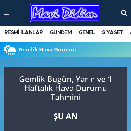
ANTİK YERLER
Nöbetçi Eczaneler
RESMİ İLANLAR
GÜNDEM
GENEL
SİYASET
ASAYİŞ
Hava Durumu
Gemlik Hava Durumu
AYDIN
Namaz Vakitleri
BİLİM VE TEKNOLOJİ
Trafik Durumu
Gemlik Bugün, Yarın ve 1
ÇEVRE
Süper Lig Puan Durumu ve Fikstür
Haftalık Hava Durumu
Tahmini
EĞİTİM
Tüm Manşetler
EKONOMİ
Son Dakika Haberleri
ŞU AN
GENEL
Haber Arşivi