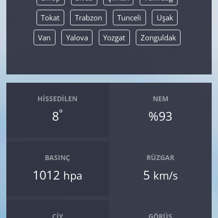
Tokat
Trabzon
Tunceli
Uşak
Van
Yalova
Yozgat
Zonguldak
HISSEDILEN
NEM
°
8
%93
BASINÇ
RÜZGAR
1012
5
hpa
km/s
ÇIY
GÖRÜŞ