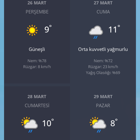
26 MART
27 MART
PERŞEMBE
CUMA
°
°
9
11
Güneşli
Orta kuvvetli yağmurlu
Nem: %78
Nem: %72
Rüzgar: 8 km/h
Rüzgar: 23 km/h
Yağış Olasılığı: %69
28 MART
29 MART
CUMARTESI
PAZAR
°
°
10
8