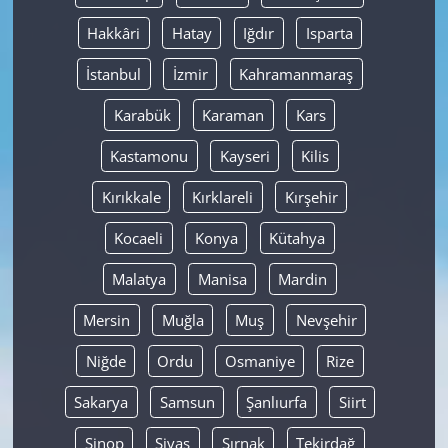
Hakkâri
Hatay
Iğdır
Isparta
İstanbul
İzmir
Kahramanmaraş
Karabük
Karaman
Kars
Kastamonu
Kayseri
Kilis
Kırıkkale
Kırklareli
Kırşehir
Kocaeli
Konya
Kütahya
Malatya
Manisa
Mardin
Mersin
Muğla
Muş
Nevşehir
Niğde
Ordu
Osmaniye
Rize
Sakarya
Samsun
Şanlıurfa
Siirt
Sinop
Sivas
Şırnak
Tekirdağ