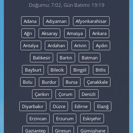
Doğumu: 7:02, Gün Batımı: 19:19
Yerel
Adana
Adıyaman
Afyonkarahisar
Ağrı
Aksaray
Amasya
Ankara
Antalya
Ardahan
Artvin
Aydın
Balıkesir
Bartın
Batman
Bayburt
Bilecik
Bingöl
Bitlis
Bolu
Burdur
Bursa
Çanakkale
Çankırı
Çorum
Denizli
Diyarbakır
Düzce
Edirne
Elazığ
Erzincan
Erzurum
Eskişehir
Gaziantep
Giresun
Gümüşhane