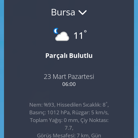
Bursa
GÜNDEM
HABERDE İNSAN
°
11
KÜLTÜR SANAT
Parçalı Bulutlu
MAGAZİN
POLİTİKA
23 Mart Pazartesi
06:00
RESMİ İLANLAR
°
Nem: %93, Hissedilen Sıcaklık: 8
,
SAĞLIK
Basınç: 1012 hPa, Rüzgar: 5 km/s,
Toplam Yağış: 0 mm, Çiy Noktası:
SİYASET
7.7,
Görüş Mesafesi: 7 km, Gün
SPOR