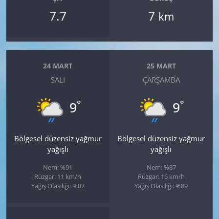
7.7
7
km
24 MART
25 MART
SALI
ÇARŞAMBA
°
°
9
9
Bölgesel düzensiz yağmur
Bölgesel düzensiz yağmur
yağışlı
yağışlı
Nem: %91
Nem: %87
Rüzgar: 11 km/h
Rüzgar: 16 km/h
Yağış Olasılığı: %87
Yağış Olasılığı: %89