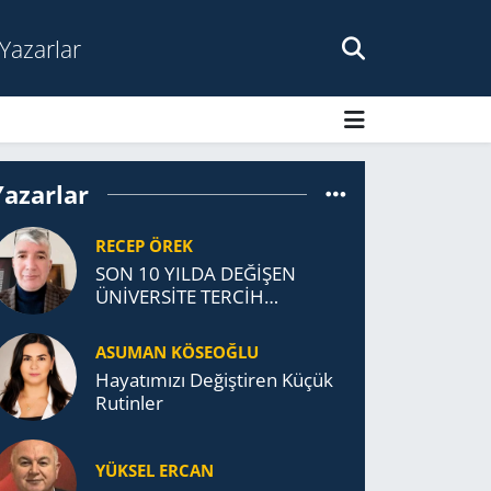
Yazarlar
Yazarlar
RECEP ÖREK
SON 10 YILDA DEĞİŞEN
ÜNİVERSİTE TERCİH
DAVRANIŞLARI
ASUMAN KÖSEOĞLU
Ha­ya­tı­mı­zı De­ğiş­ti­ren Küçük
Ru­tin­ler
YÜKSEL ERCAN