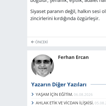
boğulur, şeffaflık, eşitlik, adalet ha
Siyaset paranın değil, halkın sesi o
zincirlerini kırdığında özgürleşir.
ÖNCEKI
Ferhan Ercan
Yazarın Diğer Yazıları
YAŞAM İÇİN EĞİTİM.
06.08.2026
AHLAK ETİK VE VİCDAN İLİŞKİSİ.
05.08