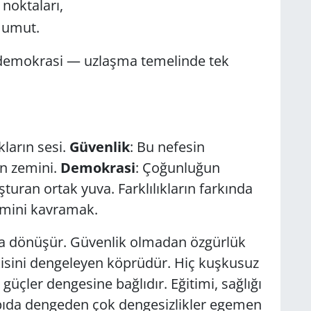
 noktaları,
 umut.
 demokrasi — uzlaşma temelinde tek
ıkların sesi.
Güvenlik
: Bu nefesin
n zemini.
Demokrasi
: Çoğunluğun
şturan ortak yuva. Farklılıkların farkında
nemini kavramak.
a dönüşür. Güvenlik olmadan özgürlük
kisini dengeleyen köprüdür. Hiç kuşkusuz
üçler dengesine bağlıdır. Eğitimi, sağlığı
apıda dengeden çok dengesizlikler egemen