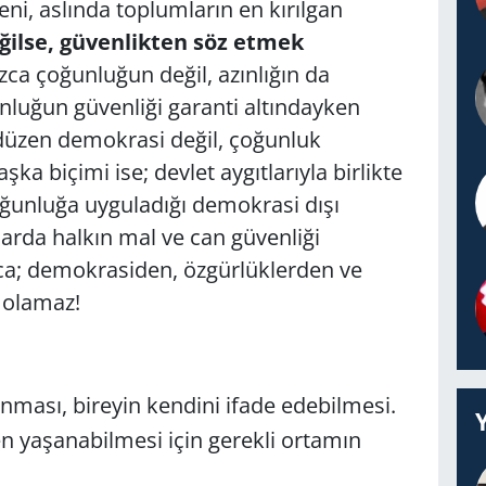
i, aslında toplumların en kırılgan
ilse, güvenlikten söz etmek
ca çoğunluğun değil, azınlığın da
luğun güvenliği garanti altındayken
u düzen demokrasi değil, çoğunluk
 biçimi ise; devlet aygıtlarıyla birlikte
 çoğunluğa uyguladığı demokrasi dışı
larda halkın mal ve can güvenliği
ca; demokrasiden, özgürlüklerden ve
 olamaz!
ması, bireyin kendini ifade edebilmesi.
en yaşanabilmesi için gerekli ortamın