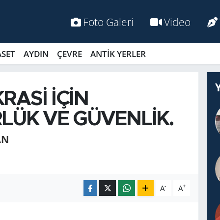
Foto Galeri
Video
ASET
AYDIN
ÇEVRE
ANTİK YERLER
RASİ İÇİN
LÜK VE GÜVENLİK.
AN
-
+
A
A