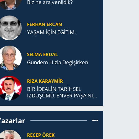
Biz ne ara yenildik?
FERHAN ERCAN
YAŞAM İÇİN EĞİTİM.
SELMA ERDAL
Gündem Hızla Değişirken
RIZA KARAYMIR
BİR İDEALİN TARİHSEL
İZDÜŞÜMÜ: ENVER PAŞA’NIN
TÜRKİSTAN MÜCADELESİ VE
TÜRK DEVLETLERİ
TEŞKİLATI’NA UZANAN
Yazarlar
MİRASI
RECEP ÖREK