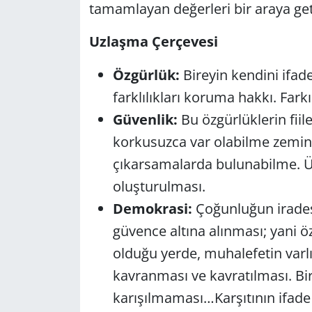
tamamlayan değerleri bir araya ge
Uzlaşma Çerçevesi
Özgürlük:
Bireyin kendini ifade
farklılıkları koruma hakkı. Far
Güvenlik:
Bu özgürlüklerin fiil
korkusuzca var olabilme zemini
çıkarsamalarda bulunabilme. 
oluşturulması.
Demokrasi:
Çoğunluğun iradesiy
güvence altına alınması; yani öz
olduğu yerde, muhalefetin varl
kavranması ve kavratılması. Bi
karışılmaması…Karşıtının ifad