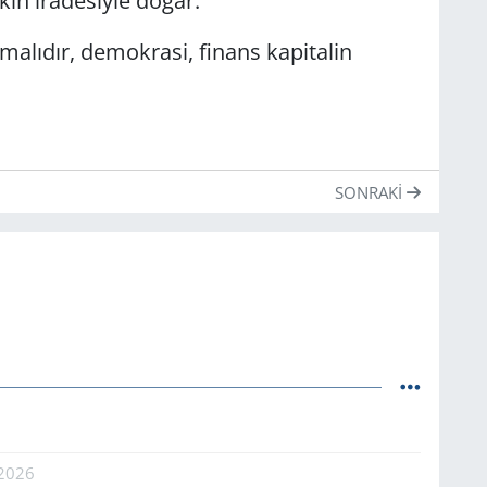
lkın iradesiyle doğar.
lmalıdır, demokrasi, finans kapitalin
SONRAKI
.2026