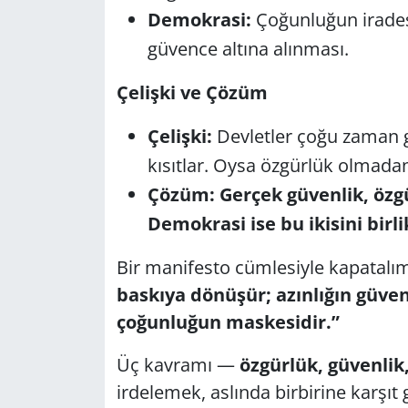
Demokrasi:
Çoğunluğun iradesiy
Yerel
güvence altına alınması.
Çelişki ve Çözüm
Çelişki:
Devletler çoğu zaman g
kısıtlar. Oysa özgürlük olmadan
Çözüm:
Gerçek güvenlik, öz
Demokrasi ise bu ikisini birl
Bir manifesto cümlesiyle kapatalı
baskıya dönüşür; azınlığın güve
çoğunluğun maskesidir.”
Üç kavramı —
özgürlük, güvenlik
irdelemek, aslında birbirine karşıt