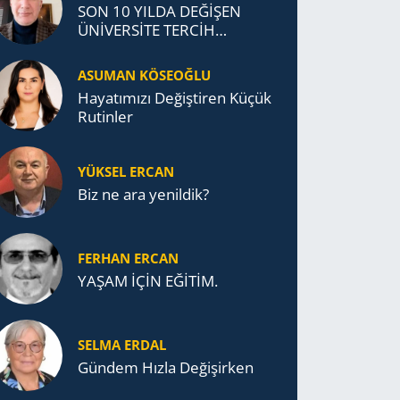
SON 10 YILDA DEĞİŞEN
ÜNİVERSİTE TERCİH
DAVRANIŞLARI
ASUMAN KÖSEOĞLU
Ha­ya­tı­mı­zı De­ğiş­ti­ren Küçük
Ru­tin­ler
YÜKSEL ERCAN
Biz ne ara yenildik?
FERHAN ERCAN
YAŞAM İÇİN EĞİTİM.
SELMA ERDAL
Gündem Hızla Değişirken