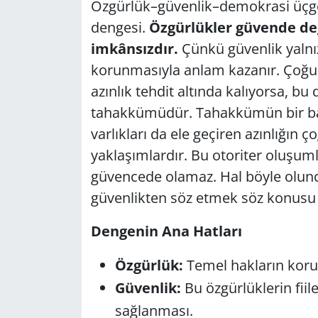
Özgürlük–güvenlik–demokrasi üçgen
GÜNDEM
dengesi.
Özgürlükler güvende değ
imkânsızdır.
Çünkü güvenlik yalnız
HABERDE İNSAN
korunmasıyla anlam kazanır. Çoğun
azınlık tehdit altında kalıyorsa, b
KÜLTÜR SANAT
tahakkümüdür. Tahakkümün bir başka
varlıkları da ele geçiren azınlığın
MAGAZİN
yaklaşımlardır. Bu otoriter oluşum
POLİTİKA
güvencede olamaz. Hal böyle olun
güvenlikten söz etmek söz konusu
RESMİ İLANLAR
Dengenin Ana Hatları
SAĞLIK
Özgürlük:
Temel hakların korun
SİYASET
Güvenlik:
Bu özgürlüklerin fiil
sağlanması.
SPOR